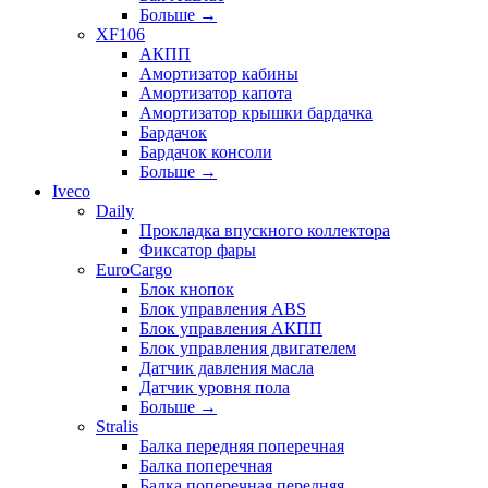
Больше
→
XF106
АКПП
Амортизатор кабины
Амортизатор капота
Амортизатор крышки бардачка
Бардачок
Бардачок консоли
Больше
→
Iveco
Daily
Прокладка впускного коллектора
Фиксатор фары
EuroCargo
Блок кнопок
Блок управления ABS
Блок управления АКПП
Блок управления двигателем
Датчик давления масла
Датчик уровня пола
Больше
→
Stralis
Балка передняя поперечная
Балка поперечная
Балка поперечная передняя