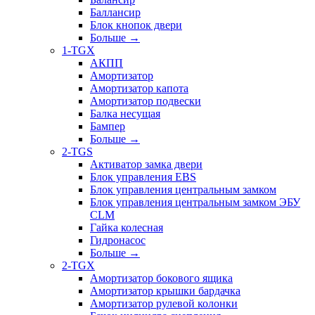
Баллансир
Блок кнопок двери
Больше
→
1-TGX
АКПП
Амортизатор
Амортизатор капота
Амортизатор подвески
Балка несущая
Бампер
Больше
→
2-TGS
Активатор замка двери
Блок управления EBS
Блок управления центральным замком
Блок управления центральным замком ЭБУ
CLM
Гайка колесная
Гидронасос
Больше
→
2-TGX
Амортизатор бокового ящика
Амортизатор крышки бардачка
Амортизатор рулевой колонки