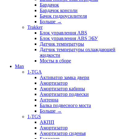
Бардачок
Бардачок консоли
Бачок гидроусилителя
Больше
→
Trakker
Блок управления ABS
Блок управления ABS ЭБУ
Датчик температуры
Датчик температуры охлаждающей
жидкости
Мосты в сборе
Man
1-TGA
Активатор замка двери
Амортизатор
Амортизатор кабины
Амортизатор подвески
Антенна
Балка подвесного моста
Больше
→
1-TGS
АКПП
Амортизатор
Амортизатор сиденья
Балансир