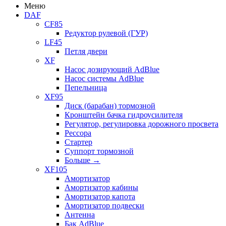
Меню
DAF
CF85
Редуктор рулевой (ГУР)
LF45
Петля двери
XF
Насос дозирующий AdBlue
Насос системы AdBlue
Пепельница
XF95
Диск (барабан) тормозной
Кронштейн бачка гидроусилителя
Регулятор, регулировка дорожного просвета
Рессора
Стартер
Суппорт тормозной
Больше
→
XF105
Амортизатор
Амортизатор кабины
Амортизатор капота
Амортизатор подвески
Антенна
Бак AdBlue