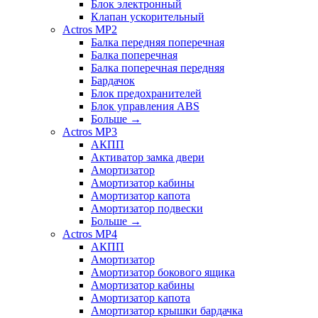
Блок электронный
Клапан ускорительный
Actros MP2
Балка передняя поперечная
Балка поперечная
Балка поперечная передняя
Бардачок
Блок предохранителей
Блок управления ABS
Больше
→
Actros MP3
АКПП
Активатор замка двери
Амортизатор
Амортизатор кабины
Амортизатор капота
Амортизатор подвески
Больше
→
Actros MP4
АКПП
Амортизатор
Амортизатор бокового ящика
Амортизатор кабины
Амортизатор капота
Амортизатор крышки бардачка