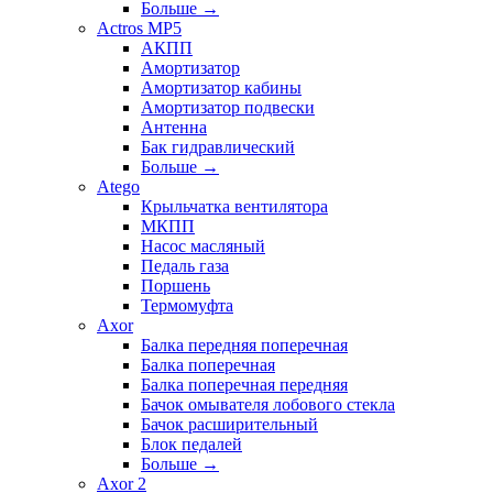
Больше
→
Actros MP5
АКПП
Амортизатор
Амортизатор кабины
Амортизатор подвески
Антенна
Бак гидравлический
Больше
→
Atego
Крыльчатка вентилятора
МКПП
Насос масляный
Педаль газа
Поршень
Термомуфта
Axor
Балка передняя поперечная
Балка поперечная
Балка поперечная передняя
Бачок омывателя лобового стекла
Бачок расширительный
Блок педалей
Больше
→
Axor 2