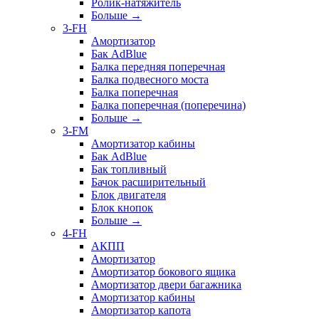
Ролик-натяжитель
Больше
→
3-FH
Амортизатор
Бак AdBlue
Балка передняя поперечная
Балка подвесного моста
Балка поперечная
Балка поперечная (поперечина)
Больше
→
3-FM
Амортизатор кабины
Бак AdBlue
Бак топливный
Бачок расширительный
Блок двигателя
Блок кнопок
Больше
→
4-FH
АКПП
Амортизатор
Амортизатор бокового ящика
Амортизатор двери багажника
Амортизатор кабины
Амортизатор капота