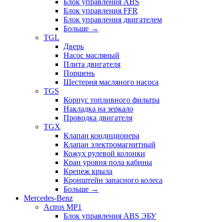
Блок управления ABS
Блок управления FFR
Блок управления двигателем
Больше
→
TGL
Дверь
Насос масляный
Плита двигателя
Поршень
Шестерня масляного насоса
TGS
Корпус топливного фильтра
Накладка на зеркало
Проводка двигателя
TGX
Клапан кондиционера
Клапан электромагнитный
Кожух рулевой колонки
Кран уровня пола кабины
Крепеж крыла
Кронштейн запасного колеса
Больше
→
Mercedes-Benz
Actros MP1
Блок управления ABS ЭБУ