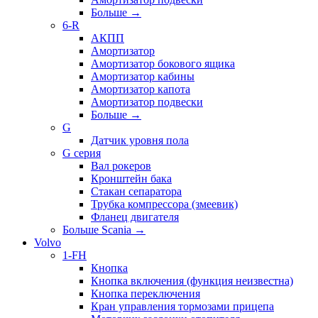
Больше
→
6-R
АКПП
Амортизатор
Амортизатор бокового ящика
Амортизатор кабины
Амортизатор капота
Амортизатор подвески
Больше
→
G
Датчик уровня пола
G серия
Вал рокеров
Кронштейн бака
Стакан сепаратора
Трубка компрессора (змеевик)
Фланец двигателя
Больше Scania
→
Volvo
1-FH
Кнопка
Кнопка включения (функция неизвестна)
Кнопка переключения
Кран управления тормозами прицепа