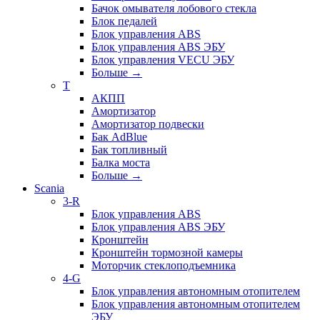
Бачок омывателя лобового стекла
Блок педалей
Блок управления ABS
Блок управления ABS ЭБУ
Блок управления VECU ЭБУ
Больше
→
T
АКПП
Амортизатор
Амортизатор подвески
Бак AdBlue
Бак топливный
Балка моста
Больше
→
Scania
3-R
Блок управления ABS
Блок управления ABS ЭБУ
Кронштейн
Кронштейн тормозной камеры
Моторчик стеклоподъемника
4-G
Блок управления автономным отопителем
Блок управления автономным отопителем
ЭБУ