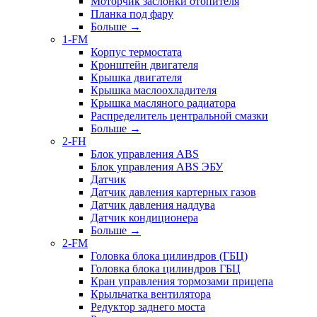
Моторчик заслонки отопителя
Планка под фару
Больше
→
1-FM
Корпус термостата
Кронштейн двигателя
Крышка двигателя
Крышка маслоохладителя
Крышка масляного радиатора
Распределитель центральной смазки
Больше
→
2-FH
Блок управления ABS
Блок управления ABS ЭБУ
Датчик
Датчик давления картерных газов
Датчик давления наддува
Датчик кондиционера
Больше
→
2-FM
Головка блока цилиндров (ГБЦ)
Головка блока цилиндров ГБЦ
Кран управления тормозами прицепа
Крыльчатка вентилятора
Редуктор заднего моста