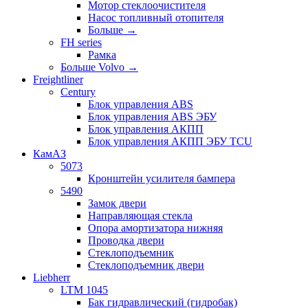
Мотор стеклоочистителя
Насос топливный отопителя
Больше
→
FH series
Рамка
Больше Volvo
→
Freightliner
Century
Блок управления ABS
Блок управления ABS ЭБУ
Блок управления АКПП
Блок управления АКПП ЭБУ TCU
КамАЗ
5073
Кронштейн усилителя бампера
5490
Замок двери
Направляющая стекла
Опора амортизатора нижняя
Проводка двери
Стеклоподъемник
Стеклоподъемник двери
Liebherr
LTM 1045
Бак гидравлический (гидробак)