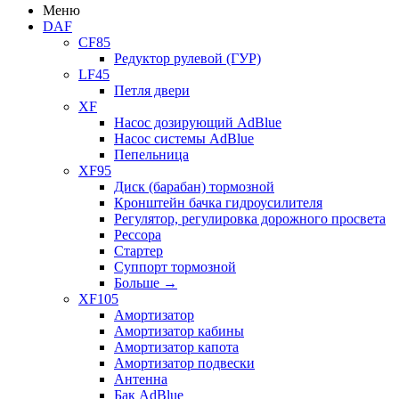
Меню
DAF
CF85
Редуктор рулевой (ГУР)
LF45
Петля двери
XF
Насос дозирующий AdBlue
Насос системы AdBlue
Пепельница
XF95
Диск (барабан) тормозной
Кронштейн бачка гидроусилителя
Регулятор, регулировка дорожного просвета
Рессора
Стартер
Суппорт тормозной
Больше
→
XF105
Амортизатор
Амортизатор кабины
Амортизатор капота
Амортизатор подвески
Антенна
Бак AdBlue