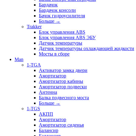
Бардачок
Бардачок консоли
Бачок гидроусилителя
Больше
→
Trakker
Блок управления ABS
Блок управления ABS ЭБУ
Датчик температуры
Датчик температуры охлаждающей жидкости
Мосты в сборе
Man
1-TGA
Активатор замка двери
Амортизатор
Амортизатор кабины
Амортизатор подвески
Антенна
Балка подвесного моста
Больше
→
1-TGS
АКПП
Амортизатор
Амортизатор сиденья
Балансир
Баллансир