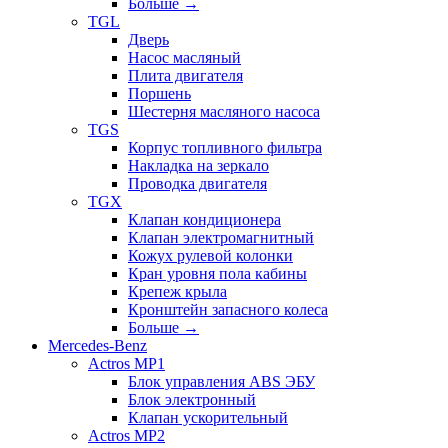
Больше
→
TGL
Дверь
Насос масляный
Плита двигателя
Поршень
Шестерня масляного насоса
TGS
Корпус топливного фильтра
Накладка на зеркало
Проводка двигателя
TGX
Клапан кондиционера
Клапан электромагнитный
Кожух рулевой колонки
Кран уровня пола кабины
Крепеж крыла
Кронштейн запасного колеса
Больше
→
Mercedes-Benz
Actros MP1
Блок управления ABS ЭБУ
Блок электронный
Клапан ускорительный
Actros MP2