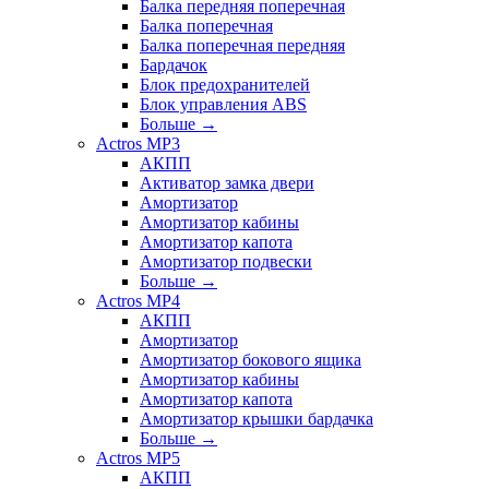
Балка передняя поперечная
Балка поперечная
Балка поперечная передняя
Бардачок
Блок предохранителей
Блок управления ABS
Больше
→
Actros MP3
АКПП
Активатор замка двери
Амортизатор
Амортизатор кабины
Амортизатор капота
Амортизатор подвески
Больше
→
Actros MP4
АКПП
Амортизатор
Амортизатор бокового ящика
Амортизатор кабины
Амортизатор капота
Амортизатор крышки бардачка
Больше
→
Actros MP5
АКПП