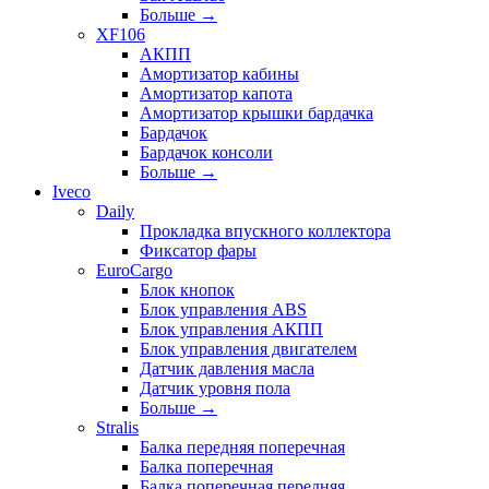
Больше
→
XF106
АКПП
Амортизатор кабины
Амортизатор капота
Амортизатор крышки бардачка
Бардачок
Бардачок консоли
Больше
→
Iveco
Daily
Прокладка впускного коллектора
Фиксатор фары
EuroCargo
Блок кнопок
Блок управления ABS
Блок управления АКПП
Блок управления двигателем
Датчик давления масла
Датчик уровня пола
Больше
→
Stralis
Балка передняя поперечная
Балка поперечная
Балка поперечная передняя