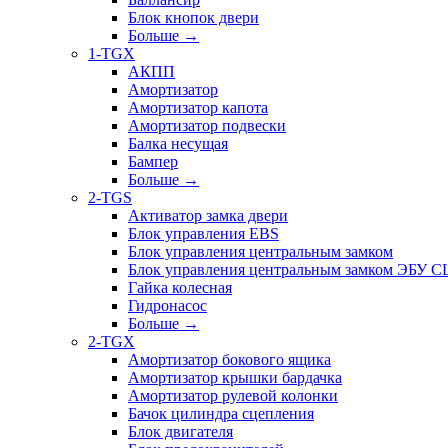
Блок кнопок двери
Больше
→
1-TGX
АКПП
Амортизатор
Амортизатор капота
Амортизатор подвески
Балка несущая
Бампер
Больше
→
2-TGS
Активатор замка двери
Блок управления EBS
Блок управления центральным замком
Блок управления центральным замком ЭБУ 
Гайка колесная
Гидронасос
Больше
→
2-TGX
Амортизатор бокового ящика
Амортизатор крышки бардачка
Амортизатор рулевой колонки
Бачок цилиндра сцепления
Блок двигателя