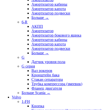
Амортизатор кабины
Амортизатор капота
Амортизатор подвески
Больше
→
6-R
АКПП
Амортизатор
Амортизатор бокового ящика
Амортизатор кабины
Амортизатор капота
Амортизатор подвески
Больше
→
G
Датчик уровня пола
G серия
Вал рокеров
Кронштейн бака
Стакан сепаратора
Трубка компрессора (змеевик)
Фланец двигателя
Больше Scania
→
Volvo
1-FH
Кнопка