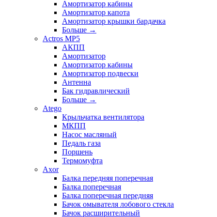
Амортизатор кабины
Амортизатор капота
Амортизатор крышки бардачка
Больше
→
Actros MP5
АКПП
Амортизатор
Амортизатор кабины
Амортизатор подвески
Антенна
Бак гидравлический
Больше
→
Atego
Крыльчатка вентилятора
МКПП
Насос масляный
Педаль газа
Поршень
Термомуфта
Axor
Балка передняя поперечная
Балка поперечная
Балка поперечная передняя
Бачок омывателя лобового стекла
Бачок расширительный