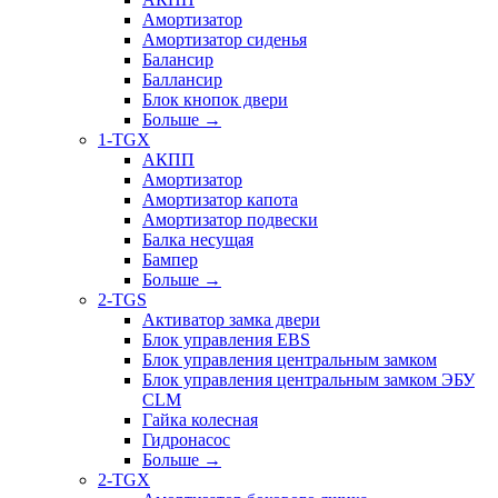
Амортизатор
Амортизатор сиденья
Балансир
Баллансир
Блок кнопок двери
Больше
→
1-TGX
АКПП
Амортизатор
Амортизатор капота
Амортизатор подвески
Балка несущая
Бампер
Больше
→
2-TGS
Активатор замка двери
Блок управления EBS
Блок управления центральным замком
Блок управления центральным замком ЭБУ
CLM
Гайка колесная
Гидронасос
Больше
→
2-TGX