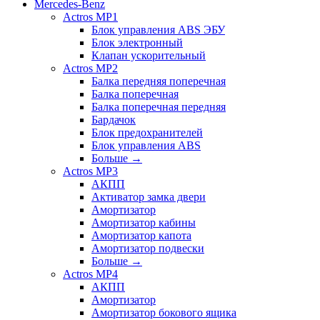
Mercedes-Benz
Actros MP1
Блок управления ABS ЭБУ
Блок электронный
Клапан ускорительный
Actros MP2
Балка передняя поперечная
Балка поперечная
Балка поперечная передняя
Бардачок
Блок предохранителей
Блок управления ABS
Больше
→
Actros MP3
АКПП
Активатор замка двери
Амортизатор
Амортизатор кабины
Амортизатор капота
Амортизатор подвески
Больше
→
Actros MP4
АКПП
Амортизатор
Амортизатор бокового ящика