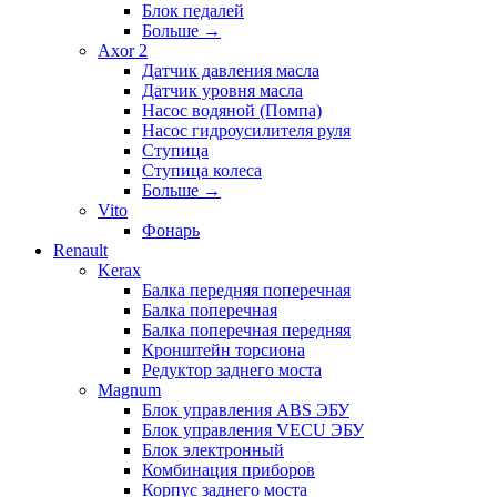
Блок педалей
Больше
→
Axor 2
Датчик давления масла
Датчик уровня масла
Насос водяной (Помпа)
Насос гидроусилителя руля
Ступица
Ступица колеса
Больше
→
Vito
Фонарь
Renault
Kerax
Балка передняя поперечная
Балка поперечная
Балка поперечная передняя
Кронштейн торсиона
Редуктор заднего моста
Magnum
Блок управления ABS ЭБУ
Блок управления VECU ЭБУ
Блок электронный
Комбинация приборов
Корпус заднего моста