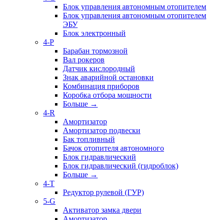
Блок управления автономным отопителем
Блок управления автономным отопителем
ЭБУ
Блок электронный
4-P
Барабан тормозной
Вал рокеров
Датчик кислородный
Знак аварийной остановки
Комбинация приборов
Коробка отбора мощности
Больше
→
4-R
Амортизатор
Амортизатор подвески
Бак топливный
Бачок отопителя автономного
Блок гидравлический
Блок гидравлический (гидроблок)
Больше
→
4-T
Редуктор рулевой (ГУР)
5-G
Активатор замка двери
Амортизатор