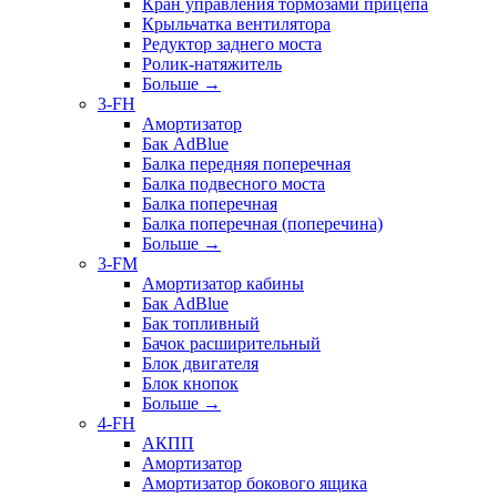
Кран управления тормозами прицепа
Крыльчатка вентилятора
Редуктор заднего моста
Ролик-натяжитель
Больше
→
3-FH
Амортизатор
Бак AdBlue
Балка передняя поперечная
Балка подвесного моста
Балка поперечная
Балка поперечная (поперечина)
Больше
→
3-FM
Амортизатор кабины
Бак AdBlue
Бак топливный
Бачок расширительный
Блок двигателя
Блок кнопок
Больше
→
4-FH
АКПП
Амортизатор
Амортизатор бокового ящика