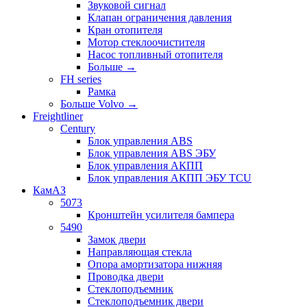
Звуковой сигнал
Клапан ограничения давления
Кран отопителя
Мотор стеклоочистителя
Насос топливный отопителя
Больше
→
FH series
Рамка
Больше Volvo
→
Freightliner
Century
Блок управления ABS
Блок управления ABS ЭБУ
Блок управления АКПП
Блок управления АКПП ЭБУ TCU
КамАЗ
5073
Кронштейн усилителя бампера
5490
Замок двери
Направляющая стекла
Опора амортизатора нижняя
Проводка двери
Стеклоподъемник
Стеклоподъемник двери