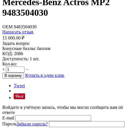
Mercedes-Benz Actros MP2
9483504030
OEM
9483504030
Написать отзыв
15 000.00
₽
Задать вопрос
Бонусные баллы:
баллов
КОД:
2086
Доступность:
1 шт.
Кол-во:
+
−
Купить в один клик
В корзину
Tweet
Войдите в учётную запись, чтобы мы могли сообщить вам об
ответе
E-mail
Пароль
Забыли пароль?