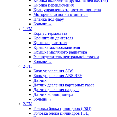
Кнопка включения (функция неизвестна)
Кнопка переключения
Кран управления тормозами прицепа
Моторчик заслонки отопителя
Планка под фару
Больше
→
1-FM
Корпус термостата
Кронштейн двигателя
Крышка двигателя
Крышка маслоохладителя
Крышка масляного радиатора
Распределитель центральной смазки
Больше
→
2-FH
Блок управления ABS
Блок управления ABS ЭБУ
Датчик
Датчик давления картерных газов
Датчик давления наддува
Датчик кондиционера
Больше
→
2-FM
Головка блока цилиндров (ГБЦ)
Головка блока цилиндров ГБЦ