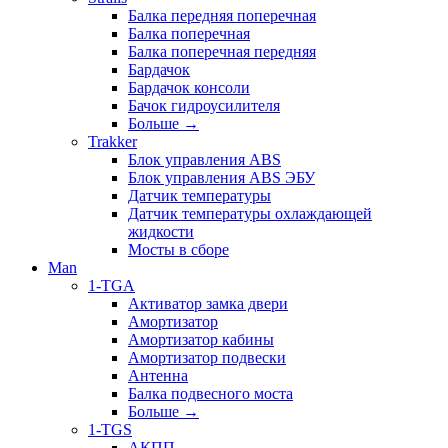
Балка передняя поперечная
Балка поперечная
Балка поперечная передняя
Бардачок
Бардачок консоли
Бачок гидроусилителя
Больше
→
Trakker
Блок управления ABS
Блок управления ABS ЭБУ
Датчик температуры
Датчик температуры охлаждающей
жидкости
Мосты в сборе
Man
1-TGA
Активатор замка двери
Амортизатор
Амортизатор кабины
Амортизатор подвески
Антенна
Балка подвесного моста
Больше
→
1-TGS
АКПП