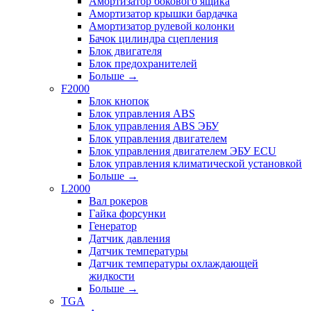
Амортизатор бокового ящика
Амортизатор крышки бардачка
Амортизатор рулевой колонки
Бачок цилиндра сцепления
Блок двигателя
Блок предохранителей
Больше
→
F2000
Блок кнопок
Блок управления ABS
Блок управления ABS ЭБУ
Блок управления двигателем
Блок управления двигателем ЭБУ ECU
Блок управления климатической установкой
Больше
→
L2000
Вал рокеров
Гайка форсунки
Генератор
Датчик давления
Датчик температуры
Датчик температуры охлаждающей
жидкости
Больше
→
TGA