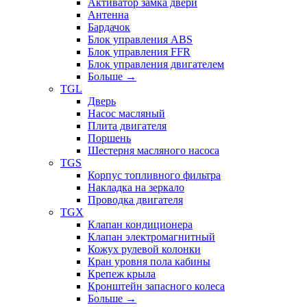
Активатор замка двери
Антенна
Бардачок
Блок управления ABS
Блок управления FFR
Блок управления двигателем
Больше
→
TGL
Дверь
Насос масляный
Плита двигателя
Поршень
Шестерня масляного насоса
TGS
Корпус топливного фильтра
Накладка на зеркало
Проводка двигателя
TGX
Клапан кондиционера
Клапан электромагнитный
Кожух рулевой колонки
Кран уровня пола кабины
Крепеж крыла
Кронштейн запасного колеса
Больше
→