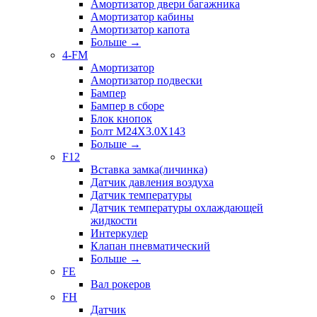
Амортизатор двери багажника
Амортизатор кабины
Амортизатор капота
Больше
→
4-FM
Амортизатор
Амортизатор подвески
Бампер
Бампер в сборе
Блок кнопок
Болт M24X3.0X143
Больше
→
F12
Вставка замка(личинка)
Датчик давления воздуха
Датчик температуры
Датчик температуры охлаждающей
жидкости
Интеркулер
Клапан пневматический
Больше
→
FE
Вал рокеров
FH
Датчик