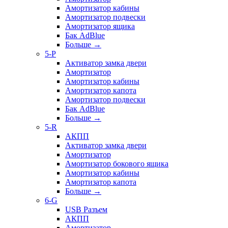
Амортизатор кабины
Амортизатор подвески
Амортизатор ящика
Бак AdBlue
Больше
→
5-P
Активатор замка двери
Амортизатор
Амортизатор кабины
Амортизатор капота
Амортизатор подвески
Бак AdBlue
Больше
→
5-R
АКПП
Активатор замка двери
Амортизатор
Амортизатор бокового ящика
Амортизатор кабины
Амортизатор капота
Больше
→
6-G
USB Разъем
АКПП
Амортизатор