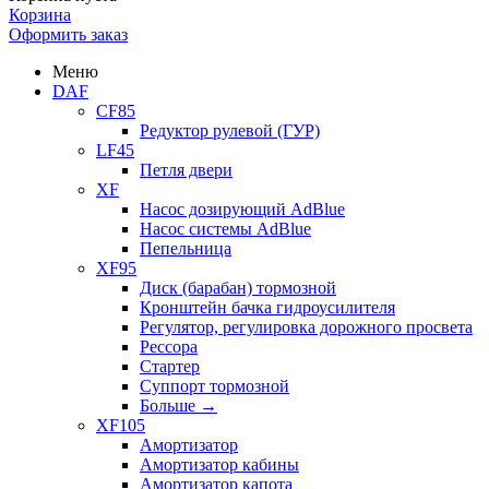
Корзина
Оформить заказ
Меню
DAF
CF85
Редуктор рулевой (ГУР)
LF45
Петля двери
XF
Насос дозирующий AdBlue
Насос системы AdBlue
Пепельница
XF95
Диск (барабан) тормозной
Кронштейн бачка гидроусилителя
Регулятор, регулировка дорожного просвета
Рессора
Стартер
Суппорт тормозной
Больше
→
XF105
Амортизатор
Амортизатор кабины
Амортизатор капота