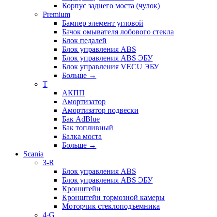
Корпус заднего моста (чулок)
Premium
Бампер элемент угловой
Бачок омывателя лобового стекла
Блок педалей
Блок управления ABS
Блок управления ABS ЭБУ
Блок управления VECU ЭБУ
Больше
→
T
АКПП
Амортизатор
Амортизатор подвески
Бак AdBlue
Бак топливный
Балка моста
Больше
→
Scania
3-R
Блок управления ABS
Блок управления ABS ЭБУ
Кронштейн
Кронштейн тормозной камеры
Моторчик стеклоподъемника
4-G