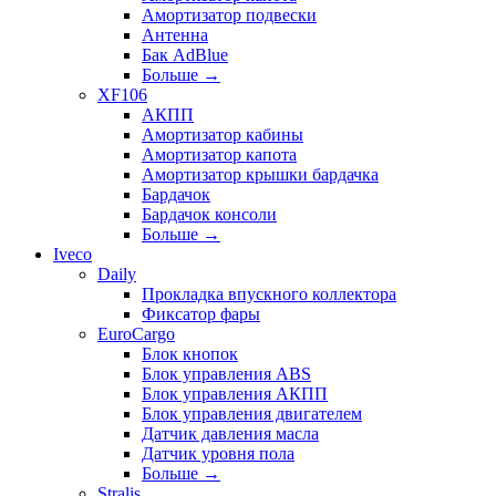
Амортизатор подвески
Антенна
Бак AdBlue
Больше
→
XF106
АКПП
Амортизатор кабины
Амортизатор капота
Амортизатор крышки бардачка
Бардачок
Бардачок консоли
Больше
→
Iveco
Daily
Прокладка впускного коллектора
Фиксатор фары
EuroCargo
Блок кнопок
Блок управления ABS
Блок управления АКПП
Блок управления двигателем
Датчик давления масла
Датчик уровня пола
Больше
→
Stralis