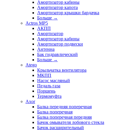
Амортизатор кабины
Амортизатор капота
Амортизатор крышки бардачка
Больше
→
Actros MP5
АКПП
Амортизатор
Амортизатор кабины
Амортизатор подвески
Антенна
Бак гидравлический
Больше
→
Atego
Крыльчатка вентилятора
МКПП
Насос масляный
Педаль газа
Поршень
Термомуфта
Axor
Балка передняя поперечная
Балка поперечная
Балка поперечная передняя
Бачок омывателя лобового стекла
Бачок расширительный