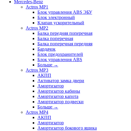
Mercedes-Benz
Actros MP1
Блок управления ABS ЭБУ
Блок электронный
Клапан ускорительный
Actros MP2
Балка передняя поперечная
Балка поперечная
Балка поперечная передняя
Бардачок
Блок предохранителей
Блок управления ABS
Больше
→
Actros MP3
АКПП
Активатор замка двери
Амортизатор
Амортизатор кабины
Амортизатор капота
Амортизатор подвески
Больше
→
Actros MP4
АКПП
Амортизатор
Амортизатор бокового ящика