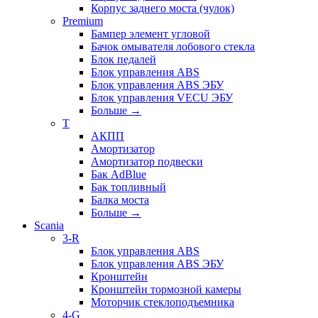
Корпус заднего моста (чулок)
Premium
Бампер элемент угловой
Бачок омывателя лобового стекла
Блок педалей
Блок управления ABS
Блок управления ABS ЭБУ
Блок управления VECU ЭБУ
Больше
→
T
АКПП
Амортизатор
Амортизатор подвески
Бак AdBlue
Бак топливный
Балка моста
Больше
→
Scania
3-R
Блок управления ABS
Блок управления ABS ЭБУ
Кронштейн
Кронштейн тормозной камеры
Моторчик стеклоподъемника
4-G