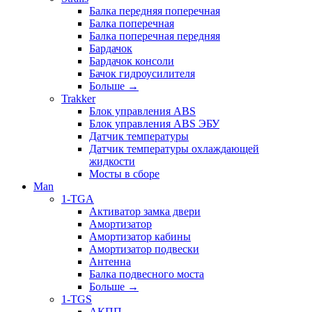
Балка передняя поперечная
Балка поперечная
Балка поперечная передняя
Бардачок
Бардачок консоли
Бачок гидроусилителя
Больше
→
Trakker
Блок управления ABS
Блок управления ABS ЭБУ
Датчик температуры
Датчик температуры охлаждающей
жидкости
Мосты в сборе
Man
1-TGA
Активатор замка двери
Амортизатор
Амортизатор кабины
Амортизатор подвески
Антенна
Балка подвесного моста
Больше
→
1-TGS
АКПП