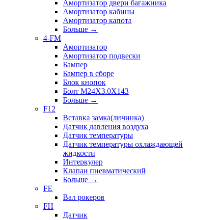
Амортизатор двери багажника
Амортизатор кабины
Амортизатор капота
Больше
→
4-FM
Амортизатор
Амортизатор подвески
Бампер
Бампер в сборе
Блок кнопок
Болт M24X3.0X143
Больше
→
F12
Вставка замка(личинка)
Датчик давления воздуха
Датчик температуры
Датчик температуры охлаждающей
жидкости
Интеркулер
Клапан пневматический
Больше
→
FE
Вал рокеров
FH
Датчик