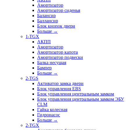
Амортизатор
Амортизатор сиденья
Балансир
Баллансир
Блок кнопок двери
Больше
→
1-TGX
АКПП
Амортизатор
Амортизатор капота
Амортизатор подвески
Балка несущая
Бампер
Больше
→
2-TGS
Активатор замка двери
Блок управления EBS
Блок управления центральным замком
Блок управления центральным замком ЭБУ
CLM
Гайка колесная
Гидронасос
Больше
→
2-TGX