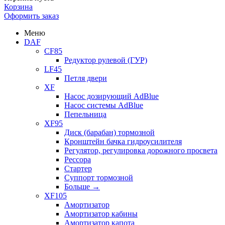
Корзина
Оформить заказ
Меню
DAF
CF85
Редуктор рулевой (ГУР)
LF45
Петля двери
XF
Насос дозирующий AdBlue
Насос системы AdBlue
Пепельница
XF95
Диск (барабан) тормозной
Кронштейн бачка гидроусилителя
Регулятор, регулировка дорожного просвета
Рессора
Стартер
Суппорт тормозной
Больше
→
XF105
Амортизатор
Амортизатор кабины
Амортизатор капота