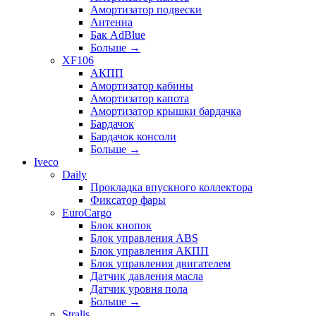
Амортизатор подвески
Антенна
Бак AdBlue
Больше
→
XF106
АКПП
Амортизатор кабины
Амортизатор капота
Амортизатор крышки бардачка
Бардачок
Бардачок консоли
Больше
→
Iveco
Daily
Прокладка впускного коллектора
Фиксатор фары
EuroCargo
Блок кнопок
Блок управления ABS
Блок управления АКПП
Блок управления двигателем
Датчик давления масла
Датчик уровня пола
Больше
→
Stralis