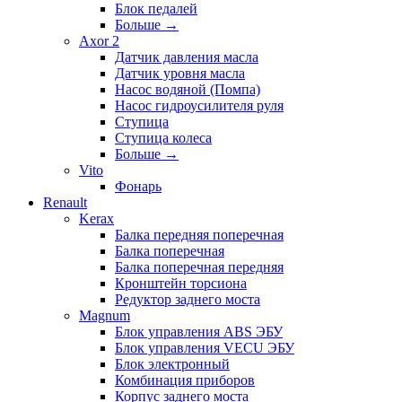
Блок педалей
Больше
→
Axor 2
Датчик давления масла
Датчик уровня масла
Насос водяной (Помпа)
Насос гидроусилителя руля
Ступица
Ступица колеса
Больше
→
Vito
Фонарь
Renault
Kerax
Балка передняя поперечная
Балка поперечная
Балка поперечная передняя
Кронштейн торсиона
Редуктор заднего моста
Magnum
Блок управления ABS ЭБУ
Блок управления VECU ЭБУ
Блок электронный
Комбинация приборов
Корпус заднего моста