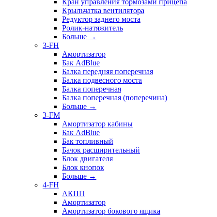
Кран управления тормозами прицепа
Крыльчатка вентилятора
Редуктор заднего моста
Ролик-натяжитель
Больше
→
3-FH
Амортизатор
Бак AdBlue
Балка передняя поперечная
Балка подвесного моста
Балка поперечная
Балка поперечная (поперечина)
Больше
→
3-FM
Амортизатор кабины
Бак AdBlue
Бак топливный
Бачок расширительный
Блок двигателя
Блок кнопок
Больше
→
4-FH
АКПП
Амортизатор
Амортизатор бокового ящика