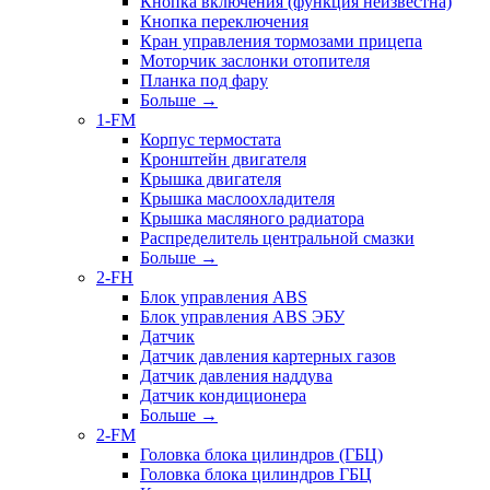
Кнопка включения (функция неизвестна)
Кнопка переключения
Кран управления тормозами прицепа
Моторчик заслонки отопителя
Планка под фару
Больше
→
1-FM
Корпус термостата
Кронштейн двигателя
Крышка двигателя
Крышка маслоохладителя
Крышка масляного радиатора
Распределитель центральной смазки
Больше
→
2-FH
Блок управления ABS
Блок управления ABS ЭБУ
Датчик
Датчик давления картерных газов
Датчик давления наддува
Датчик кондиционера
Больше
→
2-FM
Головка блока цилиндров (ГБЦ)
Головка блока цилиндров ГБЦ