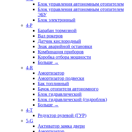
Блок управления автономным отопителем
Блок управления автономным отопителем
ЭБУ
Блок электронный
4-P
Барабан тормозной
Вал рокеров
Датчик кислородный
Знак аварийной остановки
Комбинация приборов
Коробка отбора мощности
Больше
→
4-R
Амортизатор
Амортизатор подвески
Бак топливный
Бачок отопителя автономного
Блок гидравлический
Блок гидравлический (гидроблок)
Больше
→
4-T
Редуктор рулевой (ГУР)
5-G
Активатор замка двери
Амортизатор