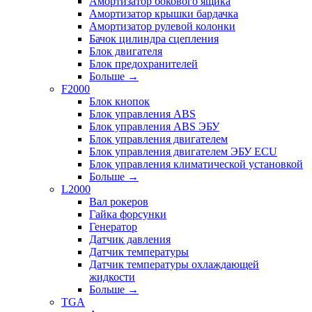
Амортизатор бокового ящика
Амортизатор крышки бардачка
Амортизатор рулевой колонки
Бачок цилиндра сцепления
Блок двигателя
Блок предохранителей
Больше
→
F2000
Блок кнопок
Блок управления ABS
Блок управления ABS ЭБУ
Блок управления двигателем
Блок управления двигателем ЭБУ ECU
Блок управления климатической установкой
Больше
→
L2000
Вал рокеров
Гайка форсунки
Генератор
Датчик давления
Датчик температуры
Датчик температуры охлаждающей
жидкости
Больше
→
TGA