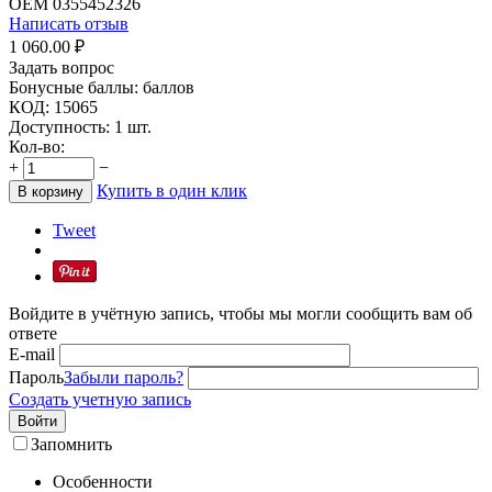
OEM
0355452326
Написать отзыв
1 060.00
₽
Задать вопрос
Бонусные баллы:
баллов
КОД:
15065
Доступность:
1 шт.
Кол-во:
+
−
Купить в один клик
В корзину
Tweet
Войдите в учётную запись, чтобы мы могли сообщить вам об
ответе
E-mail
Пароль
Забыли пароль?
Создать учетную запись
Войти
Запомнить
Особенности