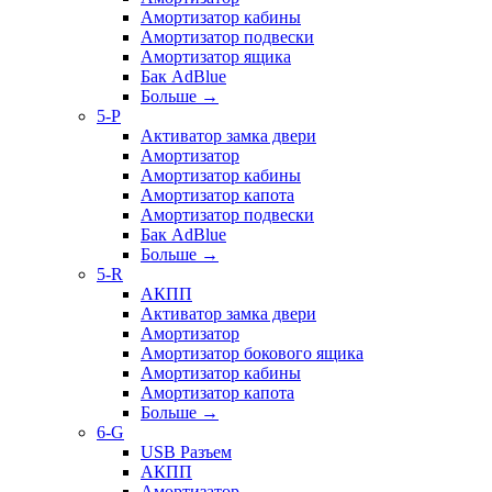
Амортизатор кабины
Амортизатор подвески
Амортизатор ящика
Бак AdBlue
Больше
→
5-P
Активатор замка двери
Амортизатор
Амортизатор кабины
Амортизатор капота
Амортизатор подвески
Бак AdBlue
Больше
→
5-R
АКПП
Активатор замка двери
Амортизатор
Амортизатор бокового ящика
Амортизатор кабины
Амортизатор капота
Больше
→
6-G
USB Разъем
АКПП
Амортизатор