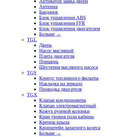
Активатор замка двери
Антенна
Бардачок
Блок управления ABS
Блок управления FFR
Блок управления двигателем
Больше
→
TGL
Дверь
Насос масляный
Плита двигателя
Поршень
Шестерня масляного насоса
TGS
Корпус топливного фильтра
Накладка на зеркало
Проводка двигателя
TGX
Клапан кондиционера
Клапан электромагнитный
Кожух рулевой колонки
Кран уровня пола кабины
Крепеж крыла
Кронштейн запасного колеса
Больше
→