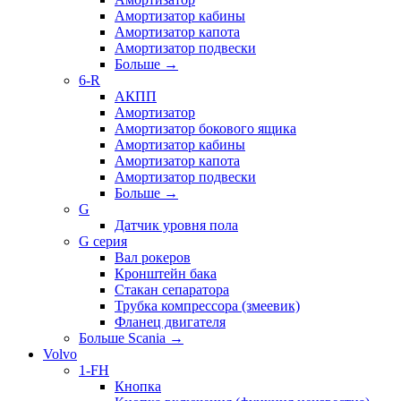
Амортизатор кабины
Амортизатор капота
Амортизатор подвески
Больше
→
6-R
АКПП
Амортизатор
Амортизатор бокового ящика
Амортизатор кабины
Амортизатор капота
Амортизатор подвески
Больше
→
G
Датчик уровня пола
G серия
Вал рокеров
Кронштейн бака
Стакан сепаратора
Трубка компрессора (змеевик)
Фланец двигателя
Больше Scania
→
Volvo
1-FH
Кнопка