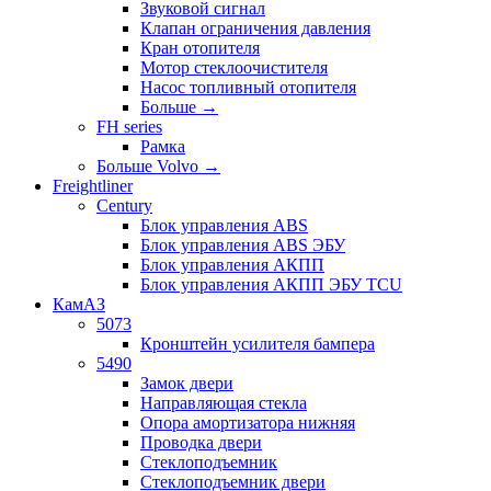
Звуковой сигнал
Клапан ограничения давления
Кран отопителя
Мотор стеклоочистителя
Насос топливный отопителя
Больше
→
FH series
Рамка
Больше Volvo
→
Freightliner
Century
Блок управления ABS
Блок управления ABS ЭБУ
Блок управления АКПП
Блок управления АКПП ЭБУ TCU
КамАЗ
5073
Кронштейн усилителя бампера
5490
Замок двери
Направляющая стекла
Опора амортизатора нижняя
Проводка двери
Стеклоподъемник
Стеклоподъемник двери