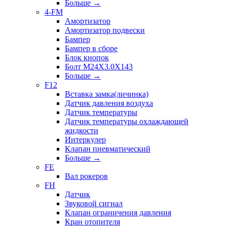
Больше
→
4-FM
Амортизатор
Амортизатор подвески
Бампер
Бампер в сборе
Блок кнопок
Болт M24X3.0X143
Больше
→
F12
Вставка замка(личинка)
Датчик давления воздуха
Датчик температуры
Датчик температуры охлаждающей
жидкости
Интеркулер
Клапан пневматический
Больше
→
FE
Вал рокеров
FH
Датчик
Звуковой сигнал
Клапан ограничения давления
Кран отопителя