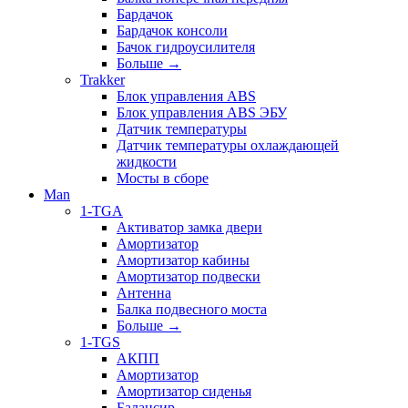
Бардачок
Бардачок консоли
Бачок гидроусилителя
Больше
→
Trakker
Блок управления ABS
Блок управления ABS ЭБУ
Датчик температуры
Датчик температуры охлаждающей
жидкости
Мосты в сборе
Man
1-TGA
Активатор замка двери
Амортизатор
Амортизатор кабины
Амортизатор подвески
Антенна
Балка подвесного моста
Больше
→
1-TGS
АКПП
Амортизатор
Амортизатор сиденья
Балансир