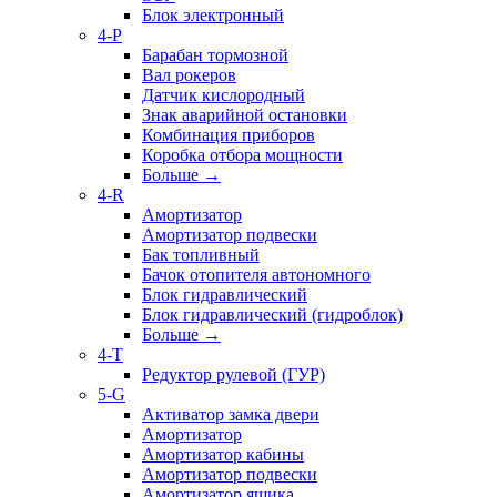
Блок электронный
4-P
Барабан тормозной
Вал рокеров
Датчик кислородный
Знак аварийной остановки
Комбинация приборов
Коробка отбора мощности
Больше
→
4-R
Амортизатор
Амортизатор подвески
Бак топливный
Бачок отопителя автономного
Блок гидравлический
Блок гидравлический (гидроблок)
Больше
→
4-T
Редуктор рулевой (ГУР)
5-G
Активатор замка двери
Амортизатор
Амортизатор кабины
Амортизатор подвески
Амортизатор ящика