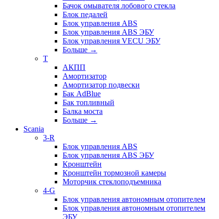
Бачок омывателя лобового стекла
Блок педалей
Блок управления ABS
Блок управления ABS ЭБУ
Блок управления VECU ЭБУ
Больше
→
T
АКПП
Амортизатор
Амортизатор подвески
Бак AdBlue
Бак топливный
Балка моста
Больше
→
Scania
3-R
Блок управления ABS
Блок управления ABS ЭБУ
Кронштейн
Кронштейн тормозной камеры
Моторчик стеклоподъемника
4-G
Блок управления автономным отопителем
Блок управления автономным отопителем
ЭБУ