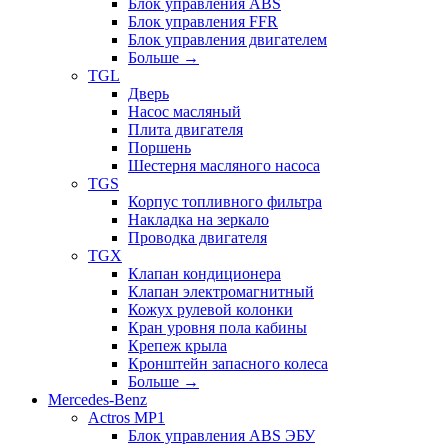
Блок управления ABS
Блок управления FFR
Блок управления двигателем
Больше
→
TGL
Дверь
Насос масляный
Плита двигателя
Поршень
Шестерня масляного насоса
TGS
Корпус топливного фильтра
Накладка на зеркало
Проводка двигателя
TGX
Клапан кондиционера
Клапан электромагнитный
Кожух рулевой колонки
Кран уровня пола кабины
Крепеж крыла
Кронштейн запасного колеса
Больше
→
Mercedes-Benz
Actros MP1
Блок управления ABS ЭБУ