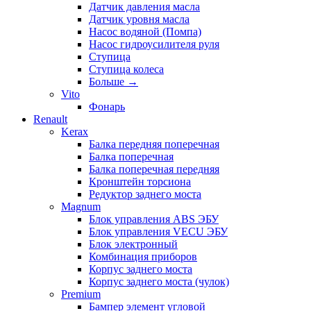
Датчик давления масла
Датчик уровня масла
Насос водяной (Помпа)
Насос гидроусилителя руля
Ступица
Ступица колеса
Больше
→
Vito
Фонарь
Renault
Kerax
Балка передняя поперечная
Балка поперечная
Балка поперечная передняя
Кронштейн торсиона
Редуктор заднего моста
Magnum
Блок управления ABS ЭБУ
Блок управления VECU ЭБУ
Блок электронный
Комбинация приборов
Корпус заднего моста
Корпус заднего моста (чулок)
Premium
Бампер элемент угловой