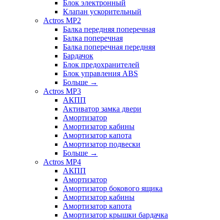
Блок электронный
Клапан ускорительный
Actros MP2
Балка передняя поперечная
Балка поперечная
Балка поперечная передняя
Бардачок
Блок предохранителей
Блок управления ABS
Больше
→
Actros MP3
АКПП
Активатор замка двери
Амортизатор
Амортизатор кабины
Амортизатор капота
Амортизатор подвески
Больше
→
Actros MP4
АКПП
Амортизатор
Амортизатор бокового ящика
Амортизатор кабины
Амортизатор капота
Амортизатор крышки бардачка