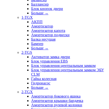
Баллансир
Блок кнопок двери
Больше
→
1-TGX
АКПП
Амортизатор
Амортизатор капота
Амортизатор подвески
Балка несущая
Бампер
Больше
→
2-TGS
Активатор замка двери
Блок управления EBS
Блок управления центральным замком
Блок управления центральным замком ЭБУ
CLM
Гайка колесная
Гидронасос
Больше
→
2-TGX
Амортизатор бокового ящика
Амортизатор крышки бардачка
Амортизатор рулевой колонки