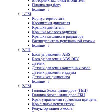
Моторчик заслонки отопителя
Планка под фару
Больше
→
1-FM
Корпус термостата
Кронштейн двигателя
Крышка двигателя
Крышка маслоохладителя
Крышка масляного радиатора
Распределитель центральной смазки
Больше
→
2-FH
Блок управления ABS
Блок управления ABS ЭБУ
Датчик
Датчик давления картерных газов
Датчик давления наддува
Датчик кондиционера
Больше
→
2-FM
Головка блока цилиндров (ГБЦ)
Головка блока цилиндров ГБЦ
Кран управления тормозами прицепа
Крыльчатка вентилятора
Редуктор заднего моста