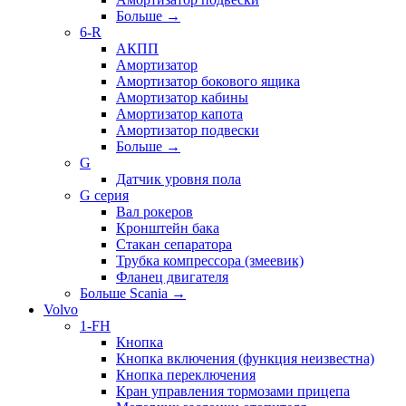
Больше
→
6-R
АКПП
Амортизатор
Амортизатор бокового ящика
Амортизатор кабины
Амортизатор капота
Амортизатор подвески
Больше
→
G
Датчик уровня пола
G серия
Вал рокеров
Кронштейн бака
Стакан сепаратора
Трубка компрессора (змеевик)
Фланец двигателя
Больше Scania
→
Volvo
1-FH
Кнопка
Кнопка включения (функция неизвестна)
Кнопка переключения
Кран управления тормозами прицепа