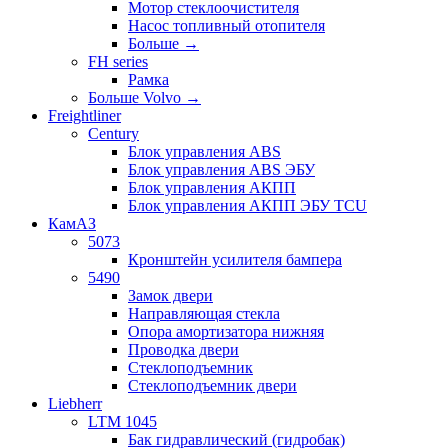
Мотор стеклоочистителя
Насос топливный отопителя
Больше
→
FH series
Рамка
Больше Volvo
→
Freightliner
Century
Блок управления ABS
Блок управления ABS ЭБУ
Блок управления АКПП
Блок управления АКПП ЭБУ TCU
КамАЗ
5073
Кронштейн усилителя бампера
5490
Замок двери
Направляющая стекла
Опора амортизатора нижняя
Проводка двери
Стеклоподъемник
Стеклоподъемник двери
Liebherr
LTM 1045
Бак гидравлический (гидробак)