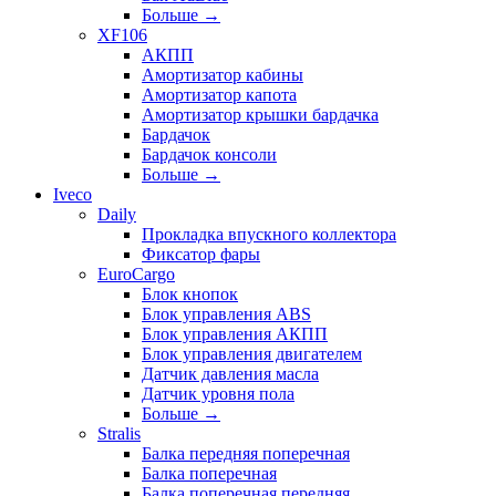
Больше
→
XF106
АКПП
Амортизатор кабины
Амортизатор капота
Амортизатор крышки бардачка
Бардачок
Бардачок консоли
Больше
→
Iveco
Daily
Прокладка впускного коллектора
Фиксатор фары
EuroCargo
Блок кнопок
Блок управления ABS
Блок управления АКПП
Блок управления двигателем
Датчик давления масла
Датчик уровня пола
Больше
→
Stralis
Балка передняя поперечная
Балка поперечная
Балка поперечная передняя