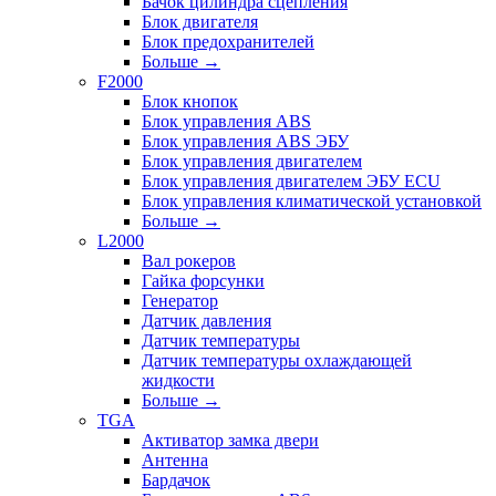
Бачок цилиндра сцепления
Блок двигателя
Блок предохранителей
Больше
→
F2000
Блок кнопок
Блок управления ABS
Блок управления ABS ЭБУ
Блок управления двигателем
Блок управления двигателем ЭБУ ECU
Блок управления климатической установкой
Больше
→
L2000
Вал рокеров
Гайка форсунки
Генератор
Датчик давления
Датчик температуры
Датчик температуры охлаждающей
жидкости
Больше
→
TGA
Активатор замка двери
Антенна
Бардачок