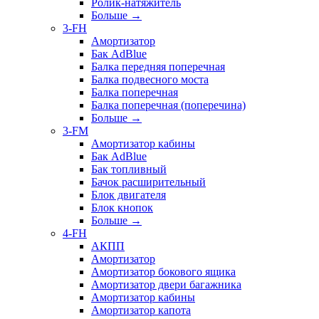
Ролик-натяжитель
Больше
→
3-FH
Амортизатор
Бак AdBlue
Балка передняя поперечная
Балка подвесного моста
Балка поперечная
Балка поперечная (поперечина)
Больше
→
3-FM
Амортизатор кабины
Бак AdBlue
Бак топливный
Бачок расширительный
Блок двигателя
Блок кнопок
Больше
→
4-FH
АКПП
Амортизатор
Амортизатор бокового ящика
Амортизатор двери багажника
Амортизатор кабины
Амортизатор капота