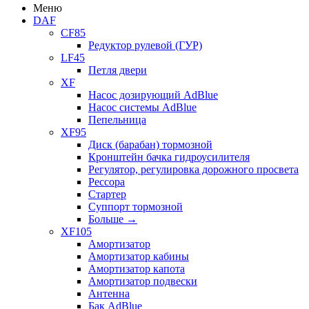
Меню
DAF
CF85
Редуктор рулевой (ГУР)
LF45
Петля двери
XF
Насос дозирующий AdBlue
Насос системы AdBlue
Пепельница
XF95
Диск (барабан) тормозной
Кронштейн бачка гидроусилителя
Регулятор, регулировка дорожного просвета
Рессора
Стартер
Суппорт тормозной
Больше
→
XF105
Амортизатор
Амортизатор кабины
Амортизатор капота
Амортизатор подвески
Антенна
Бак AdBlue