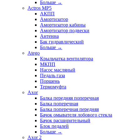
Больше
→
Actros MP5
АКПП
Амортизатор
Амортизатор кабины
Амортизатор подвески
Антенна
Бак гидравлический
Больше
→
Atego
Крыльчатка вентилятора
МКПП
Насос масляный
Педаль газа
Поршень
Термомуфта
Axor
Балка передняя поперечная
Балка поперечная
Балка поперечная передняя
Бачок омывателя лобового стекла
Бачок расширительный
Блок педалей
Больше
→
Axor 2