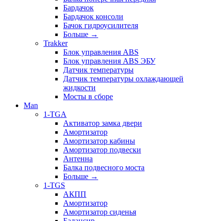
Бардачок
Бардачок консоли
Бачок гидроусилителя
Больше
→
Trakker
Блок управления ABS
Блок управления ABS ЭБУ
Датчик температуры
Датчик температуры охлаждающей
жидкости
Мосты в сборе
Man
1-TGA
Активатор замка двери
Амортизатор
Амортизатор кабины
Амортизатор подвески
Антенна
Балка подвесного моста
Больше
→
1-TGS
АКПП
Амортизатор
Амортизатор сиденья
Балансир