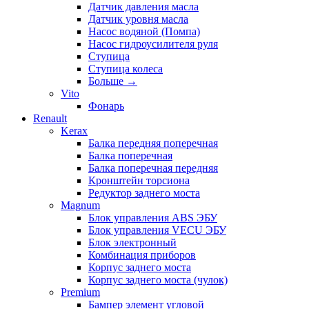
Датчик давления масла
Датчик уровня масла
Насос водяной (Помпа)
Насос гидроусилителя руля
Ступица
Ступица колеса
Больше
→
Vito
Фонарь
Renault
Kerax
Балка передняя поперечная
Балка поперечная
Балка поперечная передняя
Кронштейн торсиона
Редуктор заднего моста
Magnum
Блок управления ABS ЭБУ
Блок управления VECU ЭБУ
Блок электронный
Комбинация приборов
Корпус заднего моста
Корпус заднего моста (чулок)
Premium
Бампер элемент угловой