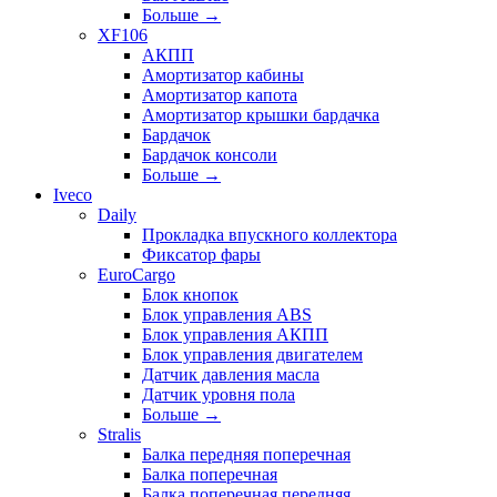
Больше
→
XF106
АКПП
Амортизатор кабины
Амортизатор капота
Амортизатор крышки бардачка
Бардачок
Бардачок консоли
Больше
→
Iveco
Daily
Прокладка впускного коллектора
Фиксатор фары
EuroCargo
Блок кнопок
Блок управления ABS
Блок управления АКПП
Блок управления двигателем
Датчик давления масла
Датчик уровня пола
Больше
→
Stralis
Балка передняя поперечная
Балка поперечная
Балка поперечная передняя