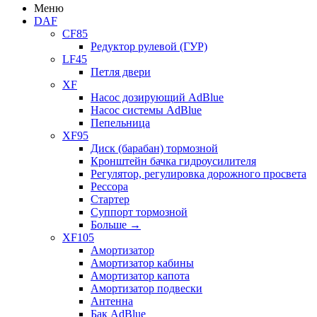
Меню
DAF
CF85
Редуктор рулевой (ГУР)
LF45
Петля двери
XF
Насос дозирующий AdBlue
Насос системы AdBlue
Пепельница
XF95
Диск (барабан) тормозной
Кронштейн бачка гидроусилителя
Регулятор, регулировка дорожного просвета
Рессора
Стартер
Суппорт тормозной
Больше
→
XF105
Амортизатор
Амортизатор кабины
Амортизатор капота
Амортизатор подвески
Антенна
Бак AdBlue