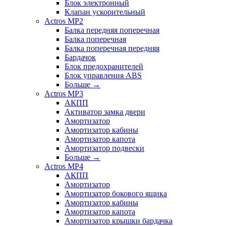
Блок электронный
Клапан ускорительный
Actros MP2
Балка передняя поперечная
Балка поперечная
Балка поперечная передняя
Бардачок
Блок предохранителей
Блок управления ABS
Больше
→
Actros MP3
АКПП
Активатор замка двери
Амортизатор
Амортизатор кабины
Амортизатор капота
Амортизатор подвески
Больше
→
Actros MP4
АКПП
Амортизатор
Амортизатор бокового ящика
Амортизатор кабины
Амортизатор капота
Амортизатор крышки бардачка