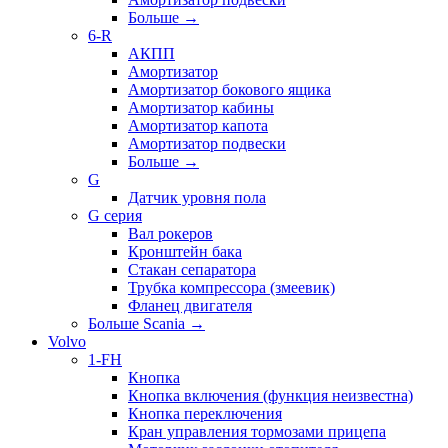
Больше
→
6-R
АКПП
Амортизатор
Амортизатор бокового ящика
Амортизатор кабины
Амортизатор капота
Амортизатор подвески
Больше
→
G
Датчик уровня пола
G серия
Вал рокеров
Кронштейн бака
Стакан сепаратора
Трубка компрессора (змеевик)
Фланец двигателя
Больше Scania
→
Volvo
1-FH
Кнопка
Кнопка включения (функция неизвестна)
Кнопка переключения
Кран управления тормозами прицепа