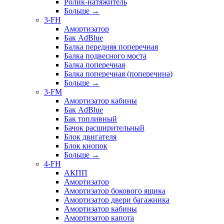
Ролик-натяжитель
Больше
→
3-FH
Амортизатор
Бак AdBlue
Балка передняя поперечная
Балка подвесного моста
Балка поперечная
Балка поперечная (поперечина)
Больше
→
3-FM
Амортизатор кабины
Бак AdBlue
Бак топливный
Бачок расширительный
Блок двигателя
Блок кнопок
Больше
→
4-FH
АКПП
Амортизатор
Амортизатор бокового ящика
Амортизатор двери багажника
Амортизатор кабины
Амортизатор капота