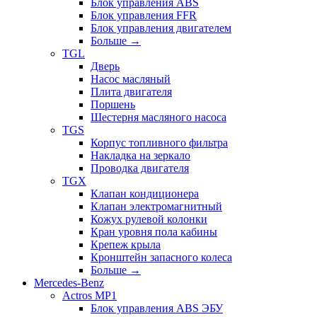
Блок управления ABS
Блок управления FFR
Блок управления двигателем
Больше
→
TGL
Дверь
Насос масляный
Плита двигателя
Поршень
Шестерня масляного насоса
TGS
Корпус топливного фильтра
Накладка на зеркало
Проводка двигателя
TGX
Клапан кондиционера
Клапан электромагнитный
Кожух рулевой колонки
Кран уровня пола кабины
Крепеж крыла
Кронштейн запасного колеса
Больше
→
Mercedes-Benz
Actros MP1
Блок управления ABS ЭБУ