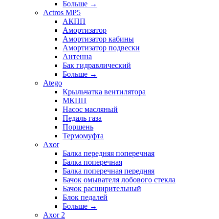
Больше
→
Actros MP5
АКПП
Амортизатор
Амортизатор кабины
Амортизатор подвески
Антенна
Бак гидравлический
Больше
→
Atego
Крыльчатка вентилятора
МКПП
Насос масляный
Педаль газа
Поршень
Термомуфта
Axor
Балка передняя поперечная
Балка поперечная
Балка поперечная передняя
Бачок омывателя лобового стекла
Бачок расширительный
Блок педалей
Больше
→
Axor 2