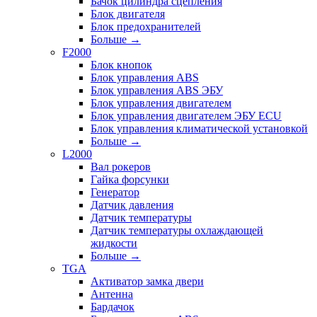
Бачок цилиндра сцепления
Блок двигателя
Блок предохранителей
Больше
→
F2000
Блок кнопок
Блок управления ABS
Блок управления ABS ЭБУ
Блок управления двигателем
Блок управления двигателем ЭБУ ECU
Блок управления климатической установкой
Больше
→
L2000
Вал рокеров
Гайка форсунки
Генератор
Датчик давления
Датчик температуры
Датчик температуры охлаждающей
жидкости
Больше
→
TGA
Активатор замка двери
Антенна
Бардачок