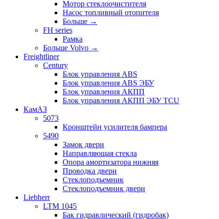
Мотор стеклоочистителя
Насос топливный отопителя
Больше
→
FH series
Рамка
Больше Volvo
→
Freightliner
Century
Блок управления ABS
Блок управления ABS ЭБУ
Блок управления АКПП
Блок управления АКПП ЭБУ TCU
КамАЗ
5073
Кронштейн усилителя бампера
5490
Замок двери
Направляющая стекла
Опора амортизатора нижняя
Проводка двери
Стеклоподъемник
Стеклоподъемник двери
Liebherr
LTM 1045
Бак гидравлический (гидробак)