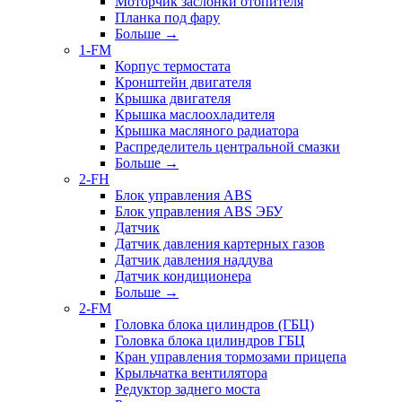
Моторчик заслонки отопителя
Планка под фару
Больше
→
1-FM
Корпус термостата
Кронштейн двигателя
Крышка двигателя
Крышка маслоохладителя
Крышка масляного радиатора
Распределитель центральной смазки
Больше
→
2-FH
Блок управления ABS
Блок управления ABS ЭБУ
Датчик
Датчик давления картерных газов
Датчик давления наддува
Датчик кондиционера
Больше
→
2-FM
Головка блока цилиндров (ГБЦ)
Головка блока цилиндров ГБЦ
Кран управления тормозами прицепа
Крыльчатка вентилятора
Редуктор заднего моста