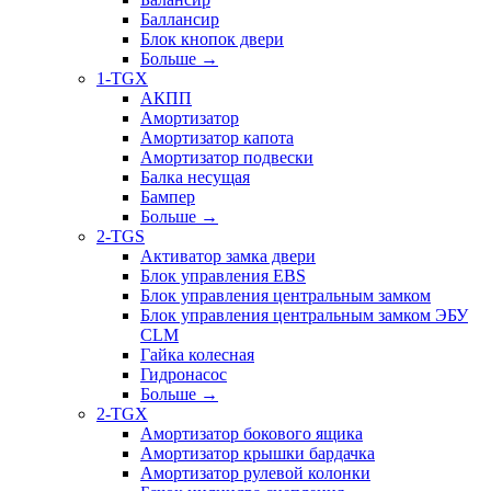
Баллансир
Блок кнопок двери
Больше
→
1-TGX
АКПП
Амортизатор
Амортизатор капота
Амортизатор подвески
Балка несущая
Бампер
Больше
→
2-TGS
Активатор замка двери
Блок управления EBS
Блок управления центральным замком
Блок управления центральным замком ЭБУ
CLM
Гайка колесная
Гидронасос
Больше
→
2-TGX
Амортизатор бокового ящика
Амортизатор крышки бардачка
Амортизатор рулевой колонки