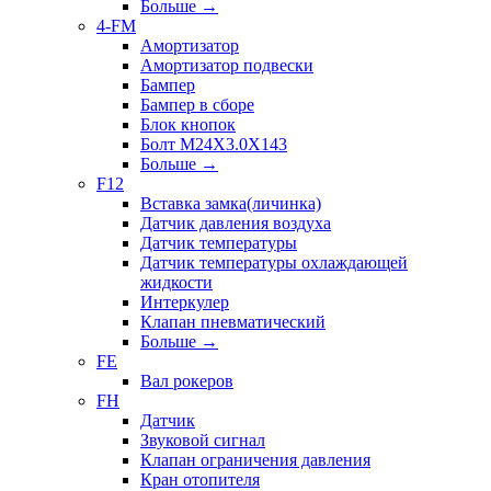
Больше
→
4-FM
Амортизатор
Амортизатор подвески
Бампер
Бампер в сборе
Блок кнопок
Болт M24X3.0X143
Больше
→
F12
Вставка замка(личинка)
Датчик давления воздуха
Датчик температуры
Датчик температуры охлаждающей
жидкости
Интеркулер
Клапан пневматический
Больше
→
FE
Вал рокеров
FH
Датчик
Звуковой сигнал
Клапан ограничения давления
Кран отопителя