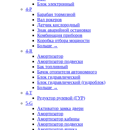
Блок электронный
4-P
Барабан тормозной
Вал рокеров
Датчик кислородный
Знак аварийной остановки
Комбинация приборов
Коробка отбора мощности
Больше
→
4-R
Амортизатор
Амортизатор подвески
Бак топливный
Бачок отопителя автономного
Блок гидравлический
Блок гидравлический (гидроблок)
Больше
→
4-T
Редуктор рулевой (ГУР)
5-G
Активатор замка двери
Амортизатор
Амортизатор кабины
Амортизатор подвески
Амортизатор ящика