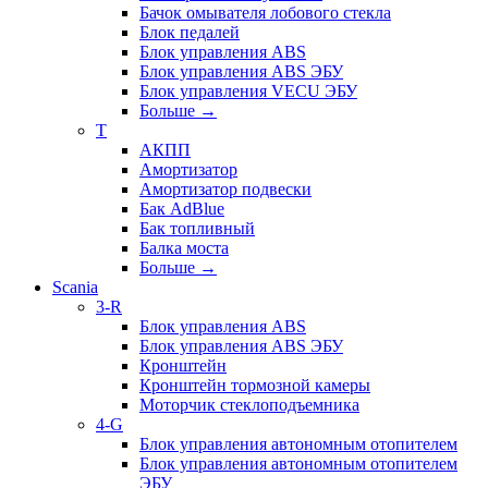
Бачок омывателя лобового стекла
Блок педалей
Блок управления ABS
Блок управления ABS ЭБУ
Блок управления VECU ЭБУ
Больше
→
T
АКПП
Амортизатор
Амортизатор подвески
Бак AdBlue
Бак топливный
Балка моста
Больше
→
Scania
3-R
Блок управления ABS
Блок управления ABS ЭБУ
Кронштейн
Кронштейн тормозной камеры
Моторчик стеклоподъемника
4-G
Блок управления автономным отопителем
Блок управления автономным отопителем
ЭБУ