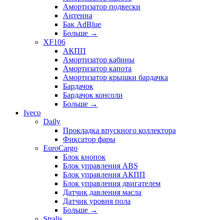
Амортизатор подвески
Антенна
Бак AdBlue
Больше
→
XF106
АКПП
Амортизатор кабины
Амортизатор капота
Амортизатор крышки бардачка
Бардачок
Бардачок консоли
Больше
→
Iveco
Daily
Прокладка впускного коллектора
Фиксатор фары
EuroCargo
Блок кнопок
Блок управления ABS
Блок управления АКПП
Блок управления двигателем
Датчик давления масла
Датчик уровня пола
Больше
→
Stralis