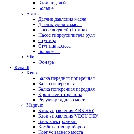
Блок педалей
Больше
→
Axor 2
Датчик давления масла
Датчик уровня масла
Насос водяной (Помпа)
Насос гидроусилителя руля
Ступица
Ступица колеса
Больше
→
Vito
Фонарь
Renault
Kerax
Балка передняя поперечная
Балка поперечная
Балка поперечная передняя
Кронштейн торсиона
Редуктор заднего моста
Magnum
Блок управления ABS ЭБУ
Блок управления VECU ЭБУ
Блок электронный
Комбинация приборов
Корпус заднего моста