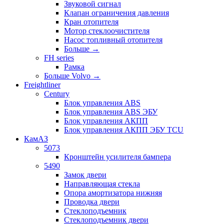
Звуковой сигнал
Клапан ограничения давления
Кран отопителя
Мотор стеклоочистителя
Насос топливный отопителя
Больше
→
FH series
Рамка
Больше Volvo
→
Freightliner
Century
Блок управления ABS
Блок управления ABS ЭБУ
Блок управления АКПП
Блок управления АКПП ЭБУ TCU
КамАЗ
5073
Кронштейн усилителя бампера
5490
Замок двери
Направляющая стекла
Опора амортизатора нижняя
Проводка двери
Стеклоподъемник
Стеклоподъемник двери