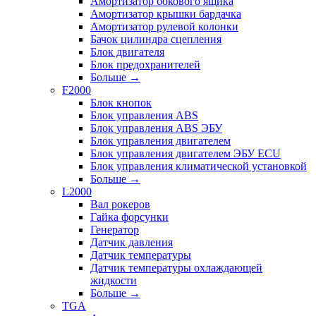
Амортизатор бокового ящика
Амортизатор крышки бардачка
Амортизатор рулевой колонки
Бачок цилиндра сцепления
Блок двигателя
Блок предохранителей
Больше
→
F2000
Блок кнопок
Блок управления ABS
Блок управления ABS ЭБУ
Блок управления двигателем
Блок управления двигателем ЭБУ ECU
Блок управления климатической установкой
Больше
→
L2000
Вал рокеров
Гайка форсунки
Генератор
Датчик давления
Датчик температуры
Датчик температуры охлаждающей
жидкости
Больше
→
TGA