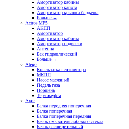
Амортизатор кабины
Амортизатор капота
Амортизатор крышки бардачка
Больше
→
Actros MP5
АКПП
Амортизатор
Амортизатор кабины
Амортизатор подвески
Антенна
Бак гидравлический
Больше
→
Atego
Крыльчатка вентилятора
МКПП
Насос масляный
Педаль газа
Поршень
Термомуфта
Axor
Балка передняя поперечная
Балка поперечная
Балка поперечная передняя
Бачок омывателя лобового стекла
Бачок расширительный