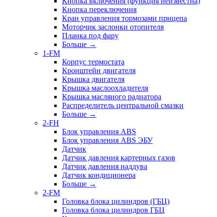
Кнопка включения (функция неизвестна)
Кнопка переключения
Кран управления тормозами прицепа
Моторчик заслонки отопителя
Планка под фару
Больше
→
1-FM
Корпус термостата
Кронштейн двигателя
Крышка двигателя
Крышка маслоохладителя
Крышка масляного радиатора
Распределитель центральной смазки
Больше
→
2-FH
Блок управления ABS
Блок управления ABS ЭБУ
Датчик
Датчик давления картерных газов
Датчик давления наддува
Датчик кондиционера
Больше
→
2-FM
Головка блока цилиндров (ГБЦ)
Головка блока цилиндров ГБЦ