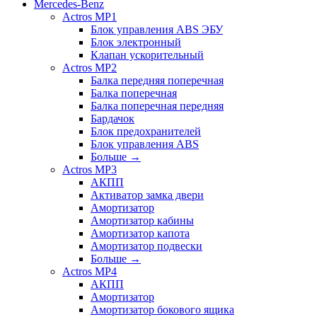
Mercedes-Benz
Actros MP1
Блок управления ABS ЭБУ
Блок электронный
Клапан ускорительный
Actros MP2
Балка передняя поперечная
Балка поперечная
Балка поперечная передняя
Бардачок
Блок предохранителей
Блок управления ABS
Больше
→
Actros MP3
АКПП
Активатор замка двери
Амортизатор
Амортизатор кабины
Амортизатор капота
Амортизатор подвески
Больше
→
Actros MP4
АКПП
Амортизатор
Амортизатор бокового ящика