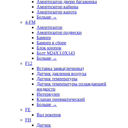
Амортизатор двери багажника
Амортизатор кабины
Амортизатор капота
Больше
→
4-FM
Амортизатор
Амортизатор подвески
Бампер
Бампер в сборе
Блок кнопок
Болт M24X3.0X143
Больше
→
F12
Вставка замка(личинка)
Датчик давления воздуха
Датчик температуры
Датчик температуры охлаждающей
жидкости
Интеркулер
Клапан пневматический
Больше
→
FE
Вал рокеров
FH
Датчик