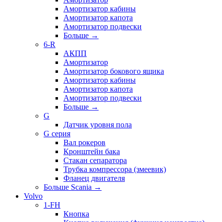
Амортизатор кабины
Амортизатор капота
Амортизатор подвески
Больше
→
6-R
АКПП
Амортизатор
Амортизатор бокового ящика
Амортизатор кабины
Амортизатор капота
Амортизатор подвески
Больше
→
G
Датчик уровня пола
G серия
Вал рокеров
Кронштейн бака
Стакан сепаратора
Трубка компрессора (змеевик)
Фланец двигателя
Больше Scania
→
Volvo
1-FH
Кнопка