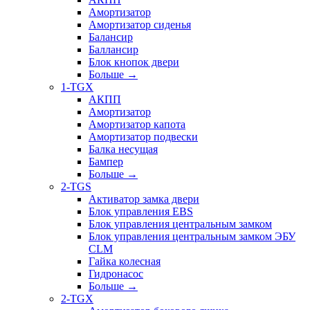
Амортизатор
Амортизатор сиденья
Балансир
Баллансир
Блок кнопок двери
Больше
→
1-TGX
АКПП
Амортизатор
Амортизатор капота
Амортизатор подвески
Балка несущая
Бампер
Больше
→
2-TGS
Активатор замка двери
Блок управления EBS
Блок управления центральным замком
Блок управления центральным замком ЭБУ
CLM
Гайка колесная
Гидронасос
Больше
→
2-TGX