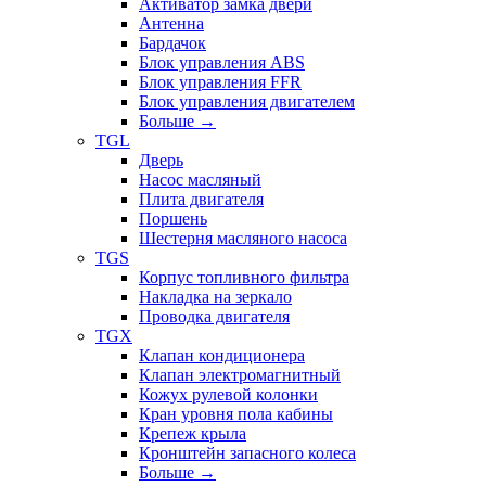
Активатор замка двери
Антенна
Бардачок
Блок управления ABS
Блок управления FFR
Блок управления двигателем
Больше
→
TGL
Дверь
Насос масляный
Плита двигателя
Поршень
Шестерня масляного насоса
TGS
Корпус топливного фильтра
Накладка на зеркало
Проводка двигателя
TGX
Клапан кондиционера
Клапан электромагнитный
Кожух рулевой колонки
Кран уровня пола кабины
Крепеж крыла
Кронштейн запасного колеса
Больше
→