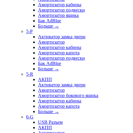
Амортизатор кабины
Амортизатор подвески
Амортизатор ящика
Бак AdBlue
Больше
→
5-P
Активатор замка двери
Амортизатор
Амортизатор кабины
Амортизатор капота
Амортизатор подвески
Бак AdBlue
Больше
→
5-R
АКПП
Активатор замка двери
Амортизатор
Амортизатор бокового ящика
Амортизатор кабины
Амортизатор капота
Больше
→
6-G
USB Разъем
АКПП
Амортизатор