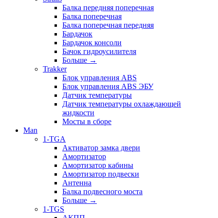
Балка передняя поперечная
Балка поперечная
Балка поперечная передняя
Бардачок
Бардачок консоли
Бачок гидроусилителя
Больше
→
Trakker
Блок управления ABS
Блок управления ABS ЭБУ
Датчик температуры
Датчик температуры охлаждающей
жидкости
Мосты в сборе
Man
1-TGA
Активатор замка двери
Амортизатор
Амортизатор кабины
Амортизатор подвески
Антенна
Балка подвесного моста
Больше
→
1-TGS
АКПП