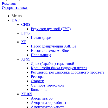
Корзина
Оформить заказ
Меню
DAF
CF85
Редуктор рулевой (ГУР)
LF45
Петля двери
XF
Насос дозирующий AdBlue
Насос системы AdBlue
Пепельница
XF95
Диск (барабан) тормозной
Кронштейн бачка гидроусилителя
Регулятор, регулировка дорожного просвета
Рессора
Стартер
Суппорт тормозной
Больше
→
XF105
Амортизатор
Амортизатор кабины
Амортизатор капота