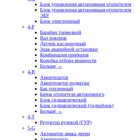
Блок управления автономным отопителем
Блок управления автономным отопителем
ЭБУ
Блок электронный
4-P
Барабан тормозной
Вал рокеров
Датчик кислородный
Знак аварийной остановки
Комбинация приборов
Коробка отбора мощности
Больше
→
4-R
Амортизатор
Амортизатор подвески
Бак топливный
Бачок отопителя автономного
Блок гидравлический
Блок гидравлический (гидроблок)
Больше
→
4-T
Редуктор рулевой (ГУР)
5-G
Активатор замка двери
Амортизатор