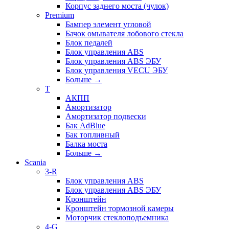
Корпус заднего моста (чулок)
Premium
Бампер элемент угловой
Бачок омывателя лобового стекла
Блок педалей
Блок управления ABS
Блок управления ABS ЭБУ
Блок управления VECU ЭБУ
Больше
→
T
АКПП
Амортизатор
Амортизатор подвески
Бак AdBlue
Бак топливный
Балка моста
Больше
→
Scania
3-R
Блок управления ABS
Блок управления ABS ЭБУ
Кронштейн
Кронштейн тормозной камеры
Моторчик стеклоподъемника
4-G