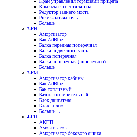
Кран управления тормозами прицепа
Крыльчатка вентилятора
Редуктор заднего моста
Ролик-натяжитель
Больше
→
3-FH
Амортизатор
Бак AdBlue
Балка передняя поперечная
Балка подвесного моста
Балка поперечная
Балка поперечная (поперечина)
Больше
→
3-FM
Амортизатор кабины
Бак AdBlue
Бак топливный
Бачок расширительный
Блок двигателя
Блок кнопок
Больше
→
4-FH
АКПП
Амортизатор
Амортизатор бокового ящика