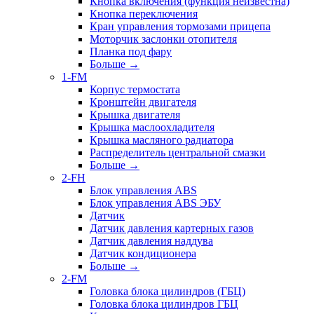
Кнопка включения (функция неизвестна)
Кнопка переключения
Кран управления тормозами прицепа
Моторчик заслонки отопителя
Планка под фару
Больше
→
1-FM
Корпус термостата
Кронштейн двигателя
Крышка двигателя
Крышка маслоохладителя
Крышка масляного радиатора
Распределитель центральной смазки
Больше
→
2-FH
Блок управления ABS
Блок управления ABS ЭБУ
Датчик
Датчик давления картерных газов
Датчик давления наддува
Датчик кондиционера
Больше
→
2-FM
Головка блока цилиндров (ГБЦ)
Головка блока цилиндров ГБЦ