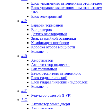
Блок управления автономным отопителем
Блок управления автономным отопителем
ЭБУ
Блок электронный
4-P
Барабан тормозной
Вал рокеров
Датчик кислородный
Знак аварийной остановки
Комбинация приборов
Коробка отбора мощности
Больше
→
4-R
Амортизатор
Амортизатор подвески
Бак топливный
Бачок отопителя автономного
Блок гидравлический
Блок гидравлический (гидроблок)
Больше
→
4-T
Редуктор рулевой (ГУР)
5-G
Активатор замка двери
Амортизатор