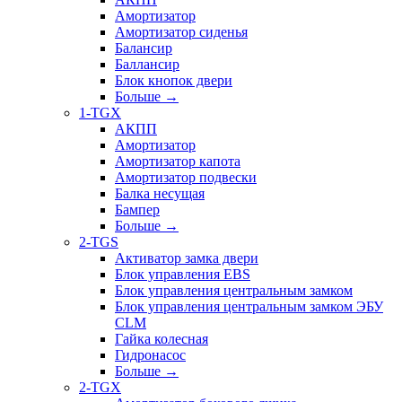
Амортизатор
Амортизатор сиденья
Балансир
Баллансир
Блок кнопок двери
Больше
→
1-TGX
АКПП
Амортизатор
Амортизатор капота
Амортизатор подвески
Балка несущая
Бампер
Больше
→
2-TGS
Активатор замка двери
Блок управления EBS
Блок управления центральным замком
Блок управления центральным замком ЭБУ
CLM
Гайка колесная
Гидронасос
Больше
→
2-TGX