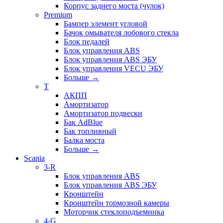
Корпус заднего моста (чулок)
Premium
Бампер элемент угловой
Бачок омывателя лобового стекла
Блок педалей
Блок управления ABS
Блок управления ABS ЭБУ
Блок управления VECU ЭБУ
Больше
→
T
АКПП
Амортизатор
Амортизатор подвески
Бак AdBlue
Бак топливный
Балка моста
Больше
→
Scania
3-R
Блок управления ABS
Блок управления ABS ЭБУ
Кронштейн
Кронштейн тормозной камеры
Моторчик стеклоподъемника
4-G