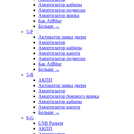
Амортизатор кабины
Амортизатор подвески
Амортизатор ящика
Бак AdBlue
Больше
→
5-P
Активатор замка двери
Амортизатор
Амортизатор кабины
Амортизатор капота
Амортизатор подвески
Бак AdBlue
Больше
→
5-R
АКПП
Активатор замка двери
Амортизатор
Амортизатор бокового ящика
Амортизатор кабины
Амортизатор капота
Больше
→
6-G
USB Разъем
АКПП
Амортизатор