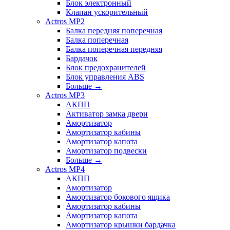
Блок электронный
Клапан ускорительный
Actros MP2
Балка передняя поперечная
Балка поперечная
Балка поперечная передняя
Бардачок
Блок предохранителей
Блок управления ABS
Больше
→
Actros MP3
АКПП
Активатор замка двери
Амортизатор
Амортизатор кабины
Амортизатор капота
Амортизатор подвески
Больше
→
Actros MP4
АКПП
Амортизатор
Амортизатор бокового ящика
Амортизатор кабины
Амортизатор капота
Амортизатор крышки бардачка