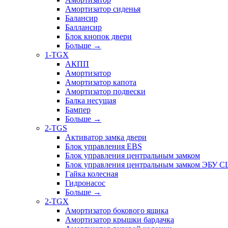
Амортизатор сиденья
Балансир
Баллансир
Блок кнопок двери
Больше
→
1-TGX
АКПП
Амортизатор
Амортизатор капота
Амортизатор подвески
Балка несущая
Бампер
Больше
→
2-TGS
Активатор замка двери
Блок управления EBS
Блок управления центральным замком
Блок управления центральным замком ЭБУ 
Гайка колесная
Гидронасос
Больше
→
2-TGX
Амортизатор бокового ящика
Амортизатор крышки бардачка