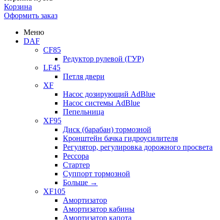
Корзина
Оформить заказ
Меню
DAF
CF85
Редуктор рулевой (ГУР)
LF45
Петля двери
XF
Насос дозирующий AdBlue
Насос системы AdBlue
Пепельница
XF95
Диск (барабан) тормозной
Кронштейн бачка гидроусилителя
Регулятор, регулировка дорожного просвета
Рессора
Стартер
Суппорт тормозной
Больше
→
XF105
Амортизатор
Амортизатор кабины
Амортизатор капота