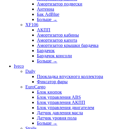
Амортизатор подвески
Антенна
Бак AdBlue
Больше
→
XF106
АКПП
Амортизатор кабины
Амортизатор капота
Амортизатор крышки бардачка
Бардачок
Бардачок консоли
Больше
→
Iveco
Daily
Прокладка впускного коллектора
Фиксатор фары
EuroCargo
Блок кнопок
Блок управления ABS
Блок управления АКПП
Блок управления двигателем
Датчик давления масла
Датчик уровня пола
Больше
→
Stralis