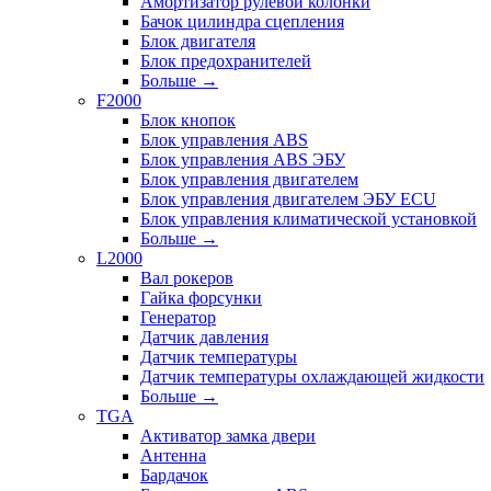
Амортизатор рулевой колонки
Бачок цилиндра сцепления
Блок двигателя
Блок предохранителей
Больше
→
F2000
Блок кнопок
Блок управления ABS
Блок управления ABS ЭБУ
Блок управления двигателем
Блок управления двигателем ЭБУ ECU
Блок управления климатической установкой
Больше
→
L2000
Вал рокеров
Гайка форсунки
Генератор
Датчик давления
Датчик температуры
Датчик температуры охлаждающей жидкости
Больше
→
TGA
Активатор замка двери
Антенна
Бардачок