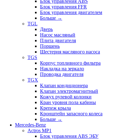
Блок управления ABS
Блок управления FFR
Блок управления двигателем
Больше
→
TGL
Дверь
Насос масляный
Плита двигателя
Поршень
Шестерня масляного насоса
TGS
Корпус топливного фильтра
Накладка на зеркало
Проводка двигателя
TGX
Клапан кондиционера
Клапан электромагнитный
Кожух рулевой колонки
Кран уровня пола кабины
Крепеж крыла
Кронштейн запасного колеса
Больше
→
Mercedes-Benz
Actros MP1
Блок управления ABS ЭБУ