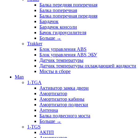
Балка передняя поперечная
Балка поперечная
Балка поперечная передняя
Бардачок
Бардачок консоли
Бачок гидроусилителя
Больше
→
Trakker
Блок управления ABS
Блок управления ABS ЭБУ
Датчик температуры
Датчик температуры охлаждающей жидкости
Мосты в сборе
Man
1-TGA
Активатор замка двери
Амортизатор
Амортизатор кабины
Амортизатор подвески
Антенна
Балка подвесного моста
Больше
→
1-TGS
АКПП
Амортизатор