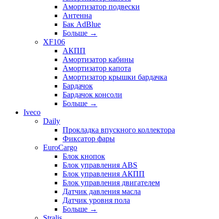
Амортизатор подвески
Антенна
Бак AdBlue
Больше
→
XF106
АКПП
Амортизатор кабины
Амортизатор капота
Амортизатор крышки бардачка
Бардачок
Бардачок консоли
Больше
→
Iveco
Daily
Прокладка впускного коллектора
Фиксатор фары
EuroCargo
Блок кнопок
Блок управления ABS
Блок управления АКПП
Блок управления двигателем
Датчик давления масла
Датчик уровня пола
Больше
→
Stralis