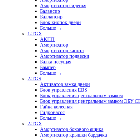
Амортизатор сиденья
Балансир
Баллансир
Блок кнопок двери
Больше
→
1-TGX
АКПП
Амортизатор
Амортизатор капота
Амортизатор подвески
Балка несущая
Бампер
Больше
→
2-TGS
Активатор замка двери
Блок управления EBS
Блок управления центральным замком
Блок управления центральным замком ЭБУ 
Гайка колесная
Гидронасос
Больше
→
2-TGX
Амортизатор бокового ящика
Амортизатор крышки бардачка