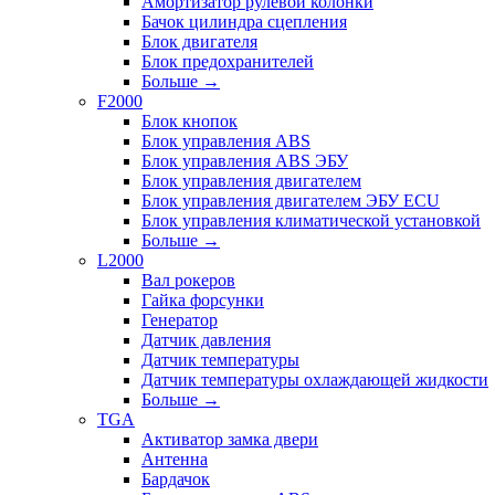
Амортизатор рулевой колонки
Бачок цилиндра сцепления
Блок двигателя
Блок предохранителей
Больше
→
F2000
Блок кнопок
Блок управления ABS
Блок управления ABS ЭБУ
Блок управления двигателем
Блок управления двигателем ЭБУ ECU
Блок управления климатической установкой
Больше
→
L2000
Вал рокеров
Гайка форсунки
Генератор
Датчик давления
Датчик температуры
Датчик температуры охлаждающей жидкости
Больше
→
TGA
Активатор замка двери
Антенна
Бардачок