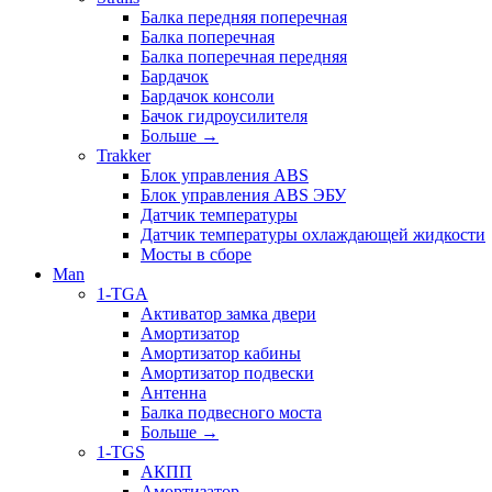
Балка передняя поперечная
Балка поперечная
Балка поперечная передняя
Бардачок
Бардачок консоли
Бачок гидроусилителя
Больше
→
Trakker
Блок управления ABS
Блок управления ABS ЭБУ
Датчик температуры
Датчик температуры охлаждающей жидкости
Мосты в сборе
Man
1-TGA
Активатор замка двери
Амортизатор
Амортизатор кабины
Амортизатор подвески
Антенна
Балка подвесного моста
Больше
→
1-TGS
АКПП
Амортизатор