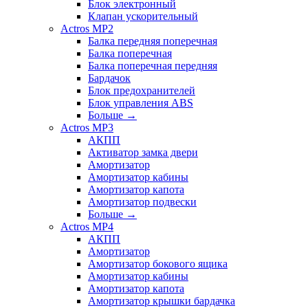
Блок электронный
Клапан ускорительный
Actros MP2
Балка передняя поперечная
Балка поперечная
Балка поперечная передняя
Бардачок
Блок предохранителей
Блок управления ABS
Больше
→
Actros MP3
АКПП
Активатор замка двери
Амортизатор
Амортизатор кабины
Амортизатор капота
Амортизатор подвески
Больше
→
Actros MP4
АКПП
Амортизатор
Амортизатор бокового ящика
Амортизатор кабины
Амортизатор капота
Амортизатор крышки бардачка