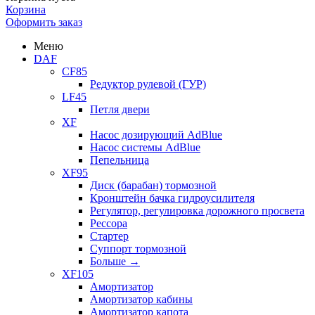
Корзина
Оформить заказ
Меню
DAF
CF85
Редуктор рулевой (ГУР)
LF45
Петля двери
XF
Насос дозирующий AdBlue
Насос системы AdBlue
Пепельница
XF95
Диск (барабан) тормозной
Кронштейн бачка гидроусилителя
Регулятор, регулировка дорожного просвета
Рессора
Стартер
Суппорт тормозной
Больше
→
XF105
Амортизатор
Амортизатор кабины
Амортизатор капота