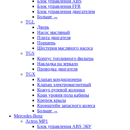
Блок управления ABS
Блок управления FFR
Блок управления двигателем
Больше
→
TGL
Дверь
Насос масляный
Плита двигателя
Поршень
Шестерня масляного насоса
TGS
Корпус топливного фильтра
Накладка на зеркало
Проводка двигателя
TGX
Клапан кондиционера
Клапан электромагнитный
Кожух рулевой колонки
Кран уровня пола кабины
Крепеж крыла
Кронштейн запасного колеса
Больше
→
Mercedes-Benz
Actros MP1
Блок управления ABS ЭБУ