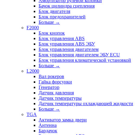
Амортизатор рулевой колонки
Бачок цилиндра сцепления
Блок двигателя
Блок предохранителей
Больше
→
F2000
Блок кнопок
Блок управления ABS
Блок управления ABS ЭБУ
Блок управления двигателем
Блок управления двигателем ЭБУ ECU
Блок управления климатической установкой
Больше
→
L2000
Вал рокеров
Гайка форсунки
Генератор
Датчик давления
Датчик температуры
Датчик температуры охлаждающей жидкости
Больше
→
TGA
Активатор замка двери
Антенна
Бардачок