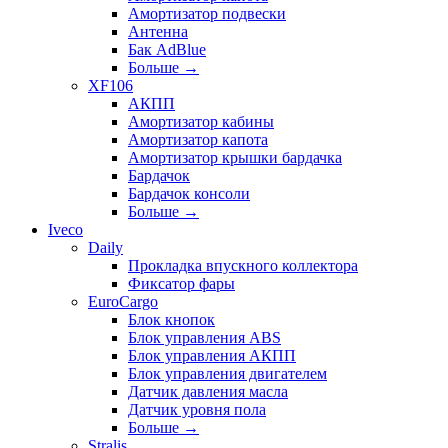
Амортизатор подвески
Антенна
Бак AdBlue
Больше
→
XF106
АКПП
Амортизатор кабины
Амортизатор капота
Амортизатор крышки бардачка
Бардачок
Бардачок консоли
Больше
→
Iveco
Daily
Прокладка впускного коллектора
Фиксатор фары
EuroCargo
Блок кнопок
Блок управления ABS
Блок управления АКПП
Блок управления двигателем
Датчик давления масла
Датчик уровня пола
Больше
→
Stralis