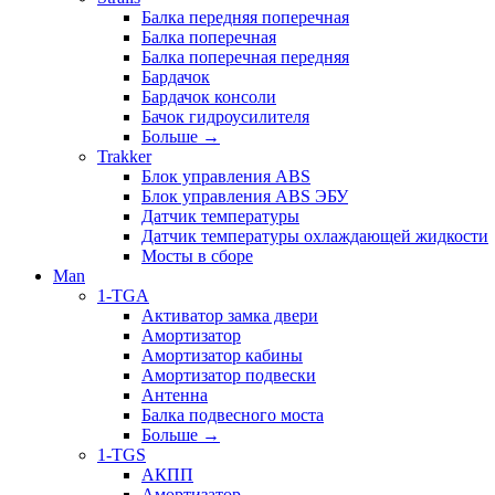
Балка передняя поперечная
Балка поперечная
Балка поперечная передняя
Бардачок
Бардачок консоли
Бачок гидроусилителя
Больше
→
Trakker
Блок управления ABS
Блок управления ABS ЭБУ
Датчик температуры
Датчик температуры охлаждающей жидкости
Мосты в сборе
Man
1-TGA
Активатор замка двери
Амортизатор
Амортизатор кабины
Амортизатор подвески
Антенна
Балка подвесного моста
Больше
→
1-TGS
АКПП
Амортизатор