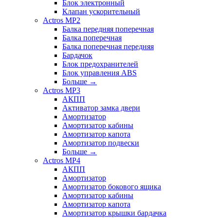
Блок электронный
Клапан ускорительный
Actros MP2
Балка передняя поперечная
Балка поперечная
Балка поперечная передняя
Бардачок
Блок предохранителей
Блок управления ABS
Больше
→
Actros MP3
АКПП
Активатор замка двери
Амортизатор
Амортизатор кабины
Амортизатор капота
Амортизатор подвески
Больше
→
Actros MP4
АКПП
Амортизатор
Амортизатор бокового ящика
Амортизатор кабины
Амортизатор капота
Амортизатор крышки бардачка