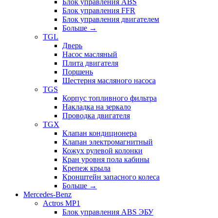
Блок управления ABS
Блок управления FFR
Блок управления двигателем
Больше
→
TGL
Дверь
Насос масляный
Плита двигателя
Поршень
Шестерня масляного насоса
TGS
Корпус топливного фильтра
Накладка на зеркало
Проводка двигателя
TGX
Клапан кондиционера
Клапан электромагнитный
Кожух рулевой колонки
Кран уровня пола кабины
Крепеж крыла
Кронштейн запасного колеса
Больше
→
Mercedes-Benz
Actros MP1
Блок управления ABS ЭБУ