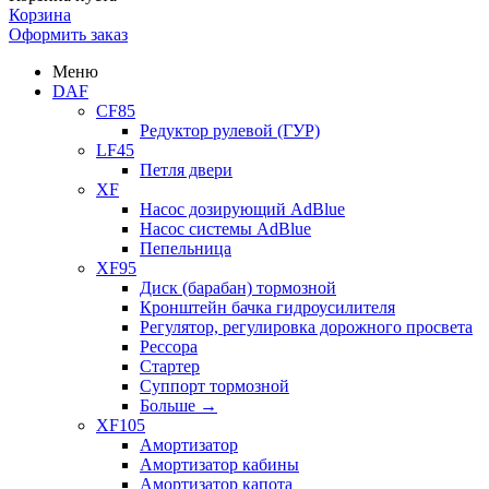
Корзина
Оформить заказ
Меню
DAF
CF85
Редуктор рулевой (ГУР)
LF45
Петля двери
XF
Насос дозирующий AdBlue
Насос системы AdBlue
Пепельница
XF95
Диск (барабан) тормозной
Кронштейн бачка гидроусилителя
Регулятор, регулировка дорожного просвета
Рессора
Стартер
Суппорт тормозной
Больше
→
XF105
Амортизатор
Амортизатор кабины
Амортизатор капота