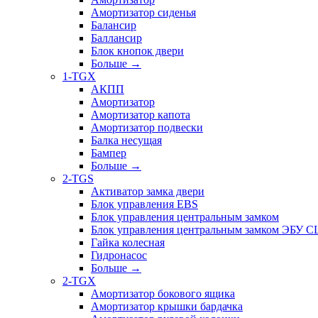
Амортизатор сиденья
Балансир
Баллансир
Блок кнопок двери
Больше
→
1-TGX
АКПП
Амортизатор
Амортизатор капота
Амортизатор подвески
Балка несущая
Бампер
Больше
→
2-TGS
Активатор замка двери
Блок управления EBS
Блок управления центральным замком
Блок управления центральным замком ЭБУ 
Гайка колесная
Гидронасос
Больше
→
2-TGX
Амортизатор бокового ящика
Амортизатор крышки бардачка