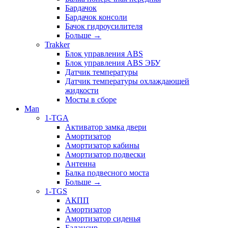
Бардачок
Бардачок консоли
Бачок гидроусилителя
Больше
→
Trakker
Блок управления ABS
Блок управления ABS ЭБУ
Датчик температуры
Датчик температуры охлаждающей
жидкости
Мосты в сборе
Man
1-TGA
Активатор замка двери
Амортизатор
Амортизатор кабины
Амортизатор подвески
Антенна
Балка подвесного моста
Больше
→
1-TGS
АКПП
Амортизатор
Амортизатор сиденья
Балансир