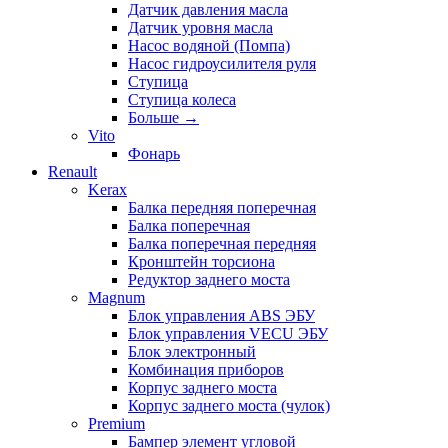
Датчик давления масла
Датчик уровня масла
Насос водяной (Помпа)
Насос гидроусилителя руля
Ступица
Ступица колеса
Больше
→
Vito
Фонарь
Renault
Kerax
Балка передняя поперечная
Балка поперечная
Балка поперечная передняя
Кронштейн торсиона
Редуктор заднего моста
Magnum
Блок управления ABS ЭБУ
Блок управления VECU ЭБУ
Блок электронный
Комбинация приборов
Корпус заднего моста
Корпус заднего моста (чулок)
Premium
Бампер элемент угловой