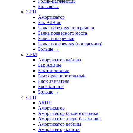
Ролик-натяжитель
Больше
→
3-FH
Амортизатор
Бак AdBlue
Балка передняя поперечная
Балка подвесного моста
Балка поперечная
Балка поперечная (поперечина)
Больше
→
3-FM
Амортизатор кабины
Бак AdBlue
Бак топливный
Бачок расширительный
Блок двигателя
Блок кнопок
Больше
→
4-FH
АКПП
Амортизатор
Амортизатор бокового ящика
Амортизатор двери багажника
Амортизатор кабины
Амортизатор капота