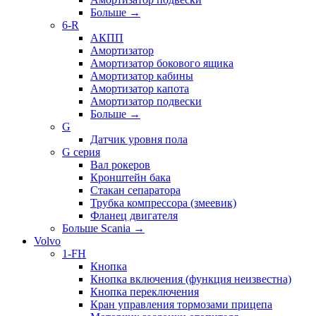
Больше
→
6-R
АКПП
Амортизатор
Амортизатор бокового ящика
Амортизатор кабины
Амортизатор капота
Амортизатор подвески
Больше
→
G
Датчик уровня пола
G серия
Вал рокеров
Кронштейн бака
Стакан сепаратора
Трубка компрессора (змеевик)
Фланец двигателя
Больше Scania
→
Volvo
1-FH
Кнопка
Кнопка включения (функция неизвестна)
Кнопка переключения
Кран управления тормозами прицепа