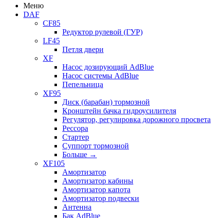
Меню
DAF
CF85
Редуктор рулевой (ГУР)
LF45
Петля двери
XF
Насос дозирующий AdBlue
Насос системы AdBlue
Пепельница
XF95
Диск (барабан) тормозной
Кронштейн бачка гидроусилителя
Регулятор, регулировка дорожного просвета
Рессора
Стартер
Суппорт тормозной
Больше
→
XF105
Амортизатор
Амортизатор кабины
Амортизатор капота
Амортизатор подвески
Антенна
Бак AdBlue