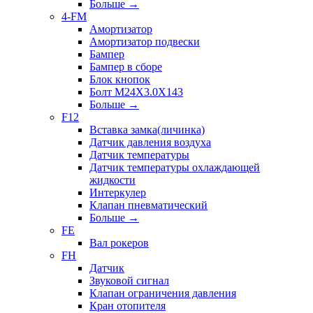
Больше
→
4-FM
Амортизатор
Амортизатор подвески
Бампер
Бампер в сборе
Блок кнопок
Болт M24X3.0X143
Больше
→
F12
Вставка замка(личинка)
Датчик давления воздуха
Датчик температуры
Датчик температуры охлаждающей
жидкости
Интеркулер
Клапан пневматический
Больше
→
FE
Вал рокеров
FH
Датчик
Звуковой сигнал
Клапан ограничения давления
Кран отопителя