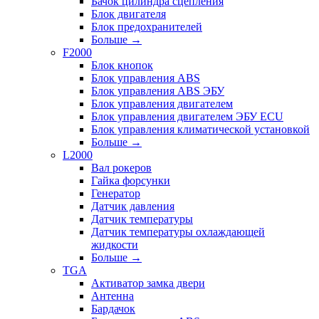
Бачок цилиндра сцепления
Блок двигателя
Блок предохранителей
Больше
→
F2000
Блок кнопок
Блок управления ABS
Блок управления ABS ЭБУ
Блок управления двигателем
Блок управления двигателем ЭБУ ECU
Блок управления климатической установкой
Больше
→
L2000
Вал рокеров
Гайка форсунки
Генератор
Датчик давления
Датчик температуры
Датчик температуры охлаждающей
жидкости
Больше
→
TGA
Активатор замка двери
Антенна
Бардачок