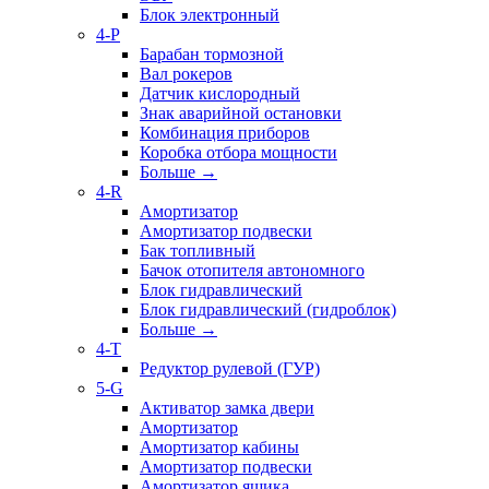
Блок электронный
4-P
Барабан тормозной
Вал рокеров
Датчик кислородный
Знак аварийной остановки
Комбинация приборов
Коробка отбора мощности
Больше
→
4-R
Амортизатор
Амортизатор подвески
Бак топливный
Бачок отопителя автономного
Блок гидравлический
Блок гидравлический (гидроблок)
Больше
→
4-T
Редуктор рулевой (ГУР)
5-G
Активатор замка двери
Амортизатор
Амортизатор кабины
Амортизатор подвески
Амортизатор ящика