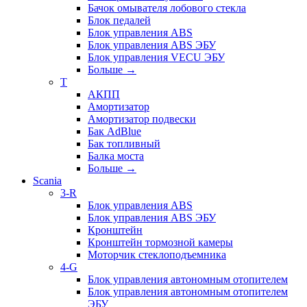
Бачок омывателя лобового стекла
Блок педалей
Блок управления ABS
Блок управления ABS ЭБУ
Блок управления VECU ЭБУ
Больше
→
T
АКПП
Амортизатор
Амортизатор подвески
Бак AdBlue
Бак топливный
Балка моста
Больше
→
Scania
3-R
Блок управления ABS
Блок управления ABS ЭБУ
Кронштейн
Кронштейн тормозной камеры
Моторчик стеклоподъемника
4-G
Блок управления автономным отопителем
Блок управления автономным отопителем
ЭБУ