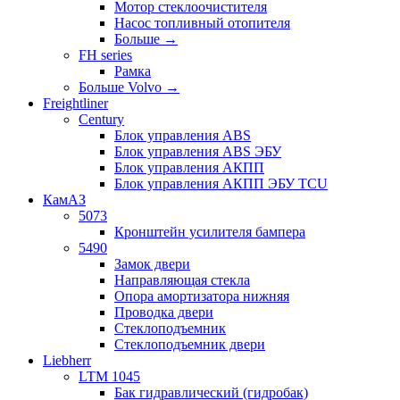
Мотор стеклоочистителя
Насос топливный отопителя
Больше
→
FH series
Рамка
Больше Volvo
→
Freightliner
Century
Блок управления ABS
Блок управления ABS ЭБУ
Блок управления АКПП
Блок управления АКПП ЭБУ TCU
КамАЗ
5073
Кронштейн усилителя бампера
5490
Замок двери
Направляющая стекла
Опора амортизатора нижняя
Проводка двери
Стеклоподъемник
Стеклоподъемник двери
Liebherr
LTM 1045
Бак гидравлический (гидробак)