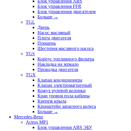
Блок управления ABS
Блок управления FFR
Блок управления двигателем
Больше
→
TGL
Дверь
Насос масляный
Плита двигателя
Поршень
Шестерня масляного насоса
TGS
Корпус топливного фильтра
Накладка на зеркало
Проводка двигателя
TGX
Клапан кондиционера
Клапан электромагнитный
Кожух рулевой колонки
Кран уровня пола кабины
Крепеж крыла
Кронштейн запасного колеса
Больше
→
Mercedes-Benz
Actros MP1
Блок управления ABS ЭБУ