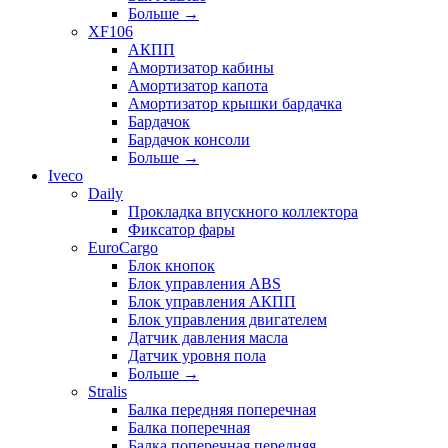
Больше
→
XF106
АКПП
Амортизатор кабины
Амортизатор капота
Амортизатор крышки бардачка
Бардачок
Бардачок консоли
Больше
→
Iveco
Daily
Прокладка впускного коллектора
Фиксатор фары
EuroCargo
Блок кнопок
Блок управления ABS
Блок управления АКПП
Блок управления двигателем
Датчик давления масла
Датчик уровня пола
Больше
→
Stralis
Балка передняя поперечная
Балка поперечная
Балка поперечная передняя