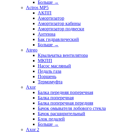
Больше
→
Actros MP5
АКПП
Амортизатор
Амортизатор кабины
Амортизатор подвески
Антенна
Бак гидравлический
Больше
→
Atego
Крыльчатка вентилятора
МКПП
Насос масляный
Педаль газа
Поршень
Термомуфта
Axor
Балка передняя поперечная
Балка поперечная
Балка поперечная передняя
Бачок омывателя лобового стекла
Бачок расширительный
Блок педалей
Больше
→
Axor 2