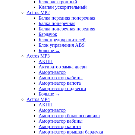
Блок электронный
Клапан ускорительный
Actros MP2
Балка передняя поперечная
Балка поперечная
Балка поперечная передняя
Бардачок
Блок предохранителей
Блок управления ABS
Больше
→
Actros MP3
АКПП
Активатор замка двери
Амортизатор
Амортизатор кабины
Амортизатор капота
Амортизатор подвески
Больше
→
Actros MP4
АКПП
Амортизатор
Амортизатор бокового ящика
Амортизатор кабины
Амортизатор капота
Амортизатор крышки бардачка