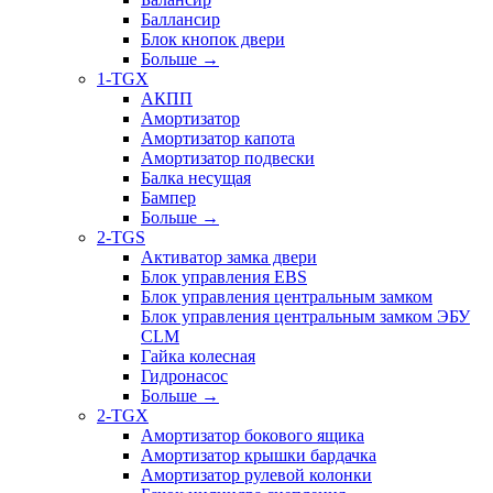
Баллансир
Блок кнопок двери
Больше
→
1-TGX
АКПП
Амортизатор
Амортизатор капота
Амортизатор подвески
Балка несущая
Бампер
Больше
→
2-TGS
Активатор замка двери
Блок управления EBS
Блок управления центральным замком
Блок управления центральным замком ЭБУ
CLM
Гайка колесная
Гидронасос
Больше
→
2-TGX
Амортизатор бокового ящика
Амортизатор крышки бардачка
Амортизатор рулевой колонки