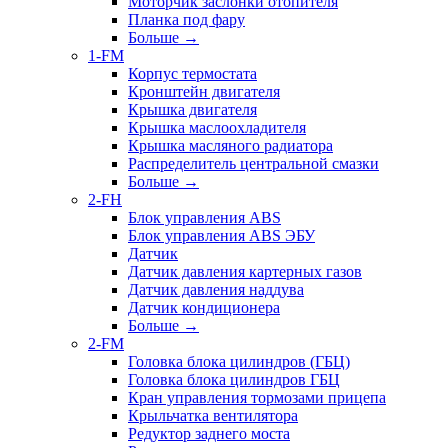
Моторчик заслонки отопителя
Планка под фару
Больше
→
1-FM
Корпус термостата
Кронштейн двигателя
Крышка двигателя
Крышка маслоохладителя
Крышка масляного радиатора
Распределитель центральной смазки
Больше
→
2-FH
Блок управления ABS
Блок управления ABS ЭБУ
Датчик
Датчик давления картерных газов
Датчик давления наддува
Датчик кондиционера
Больше
→
2-FM
Головка блока цилиндров (ГБЦ)
Головка блока цилиндров ГБЦ
Кран управления тормозами прицепа
Крыльчатка вентилятора
Редуктор заднего моста