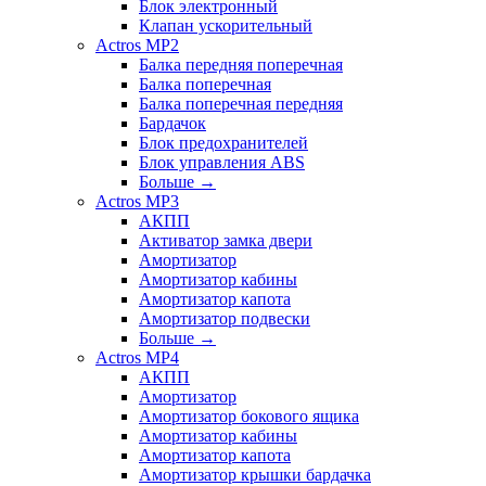
Блок электронный
Клапан ускорительный
Actros MP2
Балка передняя поперечная
Балка поперечная
Балка поперечная передняя
Бардачок
Блок предохранителей
Блок управления ABS
Больше
→
Actros MP3
АКПП
Активатор замка двери
Амортизатор
Амортизатор кабины
Амортизатор капота
Амортизатор подвески
Больше
→
Actros MP4
АКПП
Амортизатор
Амортизатор бокового ящика
Амортизатор кабины
Амортизатор капота
Амортизатор крышки бардачка