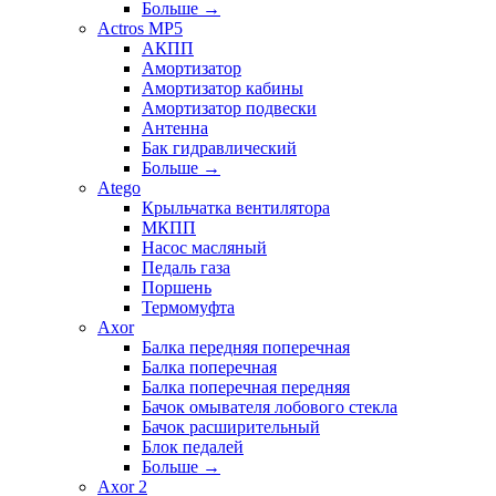
Больше
→
Actros MP5
АКПП
Амортизатор
Амортизатор кабины
Амортизатор подвески
Антенна
Бак гидравлический
Больше
→
Atego
Крыльчатка вентилятора
МКПП
Насос масляный
Педаль газа
Поршень
Термомуфта
Axor
Балка передняя поперечная
Балка поперечная
Балка поперечная передняя
Бачок омывателя лобового стекла
Бачок расширительный
Блок педалей
Больше
→
Axor 2