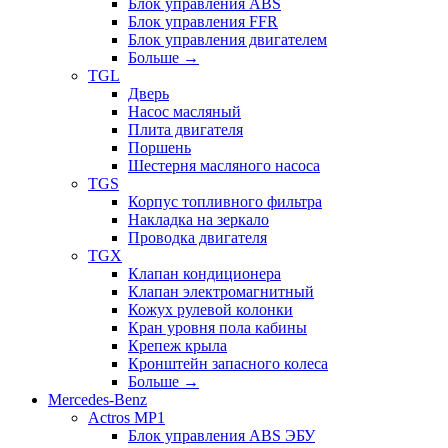
Блок управления ABS
Блок управления FFR
Блок управления двигателем
Больше
→
TGL
Дверь
Насос масляный
Плита двигателя
Поршень
Шестерня масляного насоса
TGS
Корпус топливного фильтра
Накладка на зеркало
Проводка двигателя
TGX
Клапан кондиционера
Клапан электромагнитный
Кожух рулевой колонки
Кран уровня пола кабины
Крепеж крыла
Кронштейн запасного колеса
Больше
→
Mercedes-Benz
Actros MP1
Блок управления ABS ЭБУ