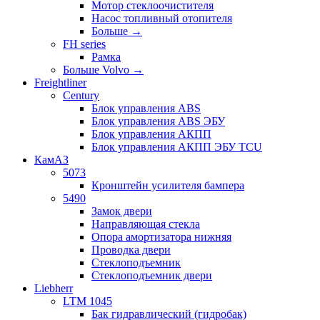
Мотор стеклоочистителя
Насос топливный отопителя
Больше
→
FH series
Рамка
Больше Volvo
→
Freightliner
Century
Блок управления ABS
Блок управления ABS ЭБУ
Блок управления АКПП
Блок управления АКПП ЭБУ TCU
КамАЗ
5073
Кронштейн усилителя бампера
5490
Замок двери
Направляющая стекла
Опора амортизатора нижняя
Проводка двери
Стеклоподъемник
Стеклоподъемник двери
Liebherr
LTM 1045
Бак гидравлический (гидробак)