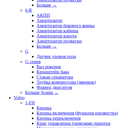
Больше
→
6-R
АКПП
Амортизатор
Амортизатор бокового ящика
Амортизатор кабины
Амортизатор капота
Амортизатор подвески
Больше
→
G
Датчик уровня пола
G серия
Вал рокеров
Кронштейн бака
Стакан сепаратора
Трубка компрессора (змеевик)
Фланец двигателя
Больше Scania
→
Volvo
1-FH
Кнопка
Кнопка включения (функция неизвестна)
Кнопка переключения
Кран управления тормозами прицепа