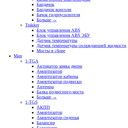
Бардачок
Бардачок консоли
Бачок гидроусилителя
Больше
→
Trakker
Блок управления ABS
Блок управления ABS ЭБУ
Датчик температуры
Датчик температуры охлаждающей жидкости
Мосты в сборе
Man
1-TGA
Активатор замка двери
Амортизатор
Амортизатор кабины
Амортизатор подвески
Антенна
Балка подвесного моста
Больше
→
1-TGS
АКПП
Амортизатор
Амортизатор сиденья
Балансир
Баллансир