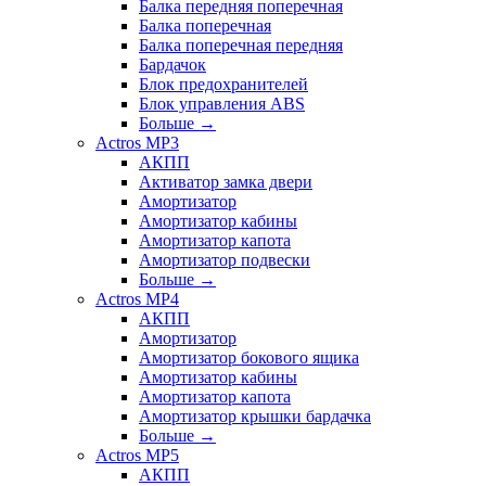
Балка передняя поперечная
Балка поперечная
Балка поперечная передняя
Бардачок
Блок предохранителей
Блок управления ABS
Больше
→
Actros MP3
АКПП
Активатор замка двери
Амортизатор
Амортизатор кабины
Амортизатор капота
Амортизатор подвески
Больше
→
Actros MP4
АКПП
Амортизатор
Амортизатор бокового ящика
Амортизатор кабины
Амортизатор капота
Амортизатор крышки бардачка
Больше
→
Actros MP5
АКПП