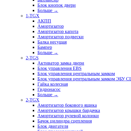
Блок кнопок двери
Больше
→
1-TGX
АКПП
Амортизатор
Амортизатор капота
Амортизатор подвески
Балка несущая
Бампер
Больше
→
2-TGS
Активатор замка двери
Блок управления EBS
Блок управления центральным замком
Блок управления центральным замком ЭБУ 
Гайка колесная
Гидронасос
Больше
→
2-TGX
Амортизатор бокового ящика
Амортизатор крышки бардачка
Амортизатор рулевой колонки
Бачок цилиндра сцепления
Блок двигателя