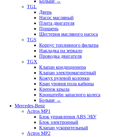
Больше
→
TGL
Дверь
Насос масляный
Плита двигателя
Поршень
Шестерня масляного насоса
TGS
Корпус топливного фильтра
Накладка на зеркало
Проводка двигателя
TGX
Клапан кондиционера
Клапан электромагнитный
Кожух рулевой колонки
Кран уровня пола кабины
Крепеж крыла
Кронштейн запасного колеса
Больше
→
Mercedes-Benz
Actros MP1
Блок управления ABS ЭБУ
Блок электронный
Клапан ускорительный
Actros MP2