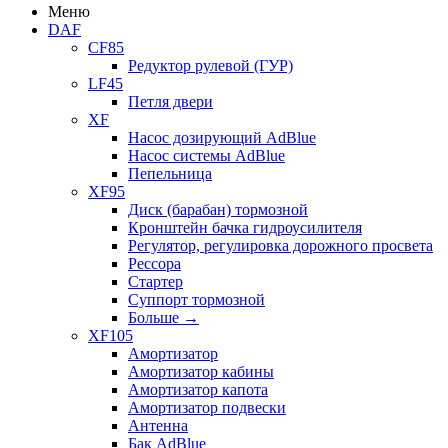
Меню
DAF
CF85
Редуктор рулевой (ГУР)
LF45
Петля двери
XF
Насос дозирующий AdBlue
Насос системы AdBlue
Пепельница
XF95
Диск (барабан) тормозной
Кронштейн бачка гидроусилителя
Регулятор, регулировка дорожного просвета
Рессора
Стартер
Суппорт тормозной
Больше
→
XF105
Амортизатор
Амортизатор кабины
Амортизатор капота
Амортизатор подвески
Антенна
Бак AdBlue