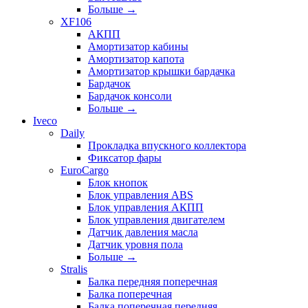
Больше
→
XF106
АКПП
Амортизатор кабины
Амортизатор капота
Амортизатор крышки бардачка
Бардачок
Бардачок консоли
Больше
→
Iveco
Daily
Прокладка впускного коллектора
Фиксатор фары
EuroCargo
Блок кнопок
Блок управления ABS
Блок управления АКПП
Блок управления двигателем
Датчик давления масла
Датчик уровня пола
Больше
→
Stralis
Балка передняя поперечная
Балка поперечная
Балка поперечная передняя