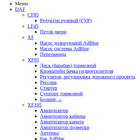
Меню
DAF
CF85
Редуктор рулевой (ГУР)
LF45
Петля двери
XF
Насос дозирующий AdBlue
Насос системы AdBlue
Пепельница
XF95
Диск (барабан) тормозной
Кронштейн бачка гидроусилителя
Регулятор, регулировка дорожного просвета
Рессора
Стартер
Суппорт тормозной
Больше
→
XF105
Амортизатор
Амортизатор кабины
Амортизатор капота
Амортизатор подвески
Антенна
Бак AdBlue