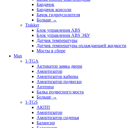
Бардачок
Бардачок консоли
Бачок гидроусилителя
Больше
→
Trakker
Блок управления ABS
Блок управления ABS ЭБУ
Датчик температуры
Датчик температуры охлаждающей жидкости
Мосты в сборе
Man
1-TGA
Активатор замка двери
Амортизатор
Амортизатор кабины
Амортизатор подвески
Антенна
Балка подвесного моста
Больше
→
1-TGS
АКПП
Амортизатор
Амортизатор сиденья
Балансир
Баллансир