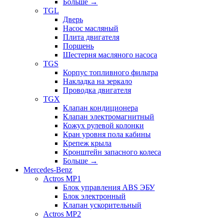
Больше
→
TGL
Дверь
Насос масляный
Плита двигателя
Поршень
Шестерня масляного насоса
TGS
Корпус топливного фильтра
Накладка на зеркало
Проводка двигателя
TGX
Клапан кондиционера
Клапан электромагнитный
Кожух рулевой колонки
Кран уровня пола кабины
Крепеж крыла
Кронштейн запасного колеса
Больше
→
Mercedes-Benz
Actros MP1
Блок управления ABS ЭБУ
Блок электронный
Клапан ускорительный
Actros MP2