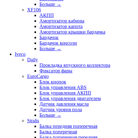
Больше
→
XF106
АКПП
Амортизатор кабины
Амортизатор капота
Амортизатор крышки бардачка
Бардачок
Бардачок консоли
Больше
→
Iveco
Daily
Прокладка впускного коллектора
Фиксатор фары
EuroCargo
Блок кнопок
Блок управления ABS
Блок управления АКПП
Блок управления двигателем
Датчик давления масла
Датчик уровня пола
Больше
→
Stralis
Балка передняя поперечная
Балка поперечная
Балка поперечная передняя