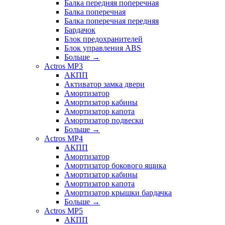
Балка передняя поперечная
Балка поперечная
Балка поперечная передняя
Бардачок
Блок предохранителей
Блок управления ABS
Больше
→
Actros MP3
АКПП
Активатор замка двери
Амортизатор
Амортизатор кабины
Амортизатор капота
Амортизатор подвески
Больше
→
Actros MP4
АКПП
Амортизатор
Амортизатор бокового ящика
Амортизатор кабины
Амортизатор капота
Амортизатор крышки бардачка
Больше
→
Actros MP5
АКПП