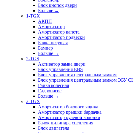
Блок кнопок двери
Больше
→
1-TGX
АКПП
Амортизатор
Амортизатор капота
Амортизатор подвески
Балка несущая
Бампер
Больше
→
2-TGS
Активатор замка двери
Блок управления EBS
Блок управления центральным замком
Блок управления центральным замком ЭБУ 
Гайка колесная
Гидронасос
Больше
→
2-TGX
Амортизатор бокового ящика
Амортизатор крышки бардачка
Амортизатор рулевой колонки
Бачок цилиндра сцепления
Блок двигателя