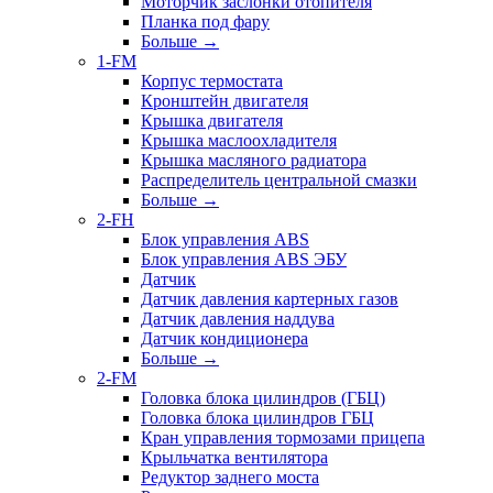
Моторчик заслонки отопителя
Планка под фару
Больше
→
1-FM
Корпус термостата
Кронштейн двигателя
Крышка двигателя
Крышка маслоохладителя
Крышка масляного радиатора
Распределитель центральной смазки
Больше
→
2-FH
Блок управления ABS
Блок управления ABS ЭБУ
Датчик
Датчик давления картерных газов
Датчик давления наддува
Датчик кондиционера
Больше
→
2-FM
Головка блока цилиндров (ГБЦ)
Головка блока цилиндров ГБЦ
Кран управления тормозами прицепа
Крыльчатка вентилятора
Редуктор заднего моста