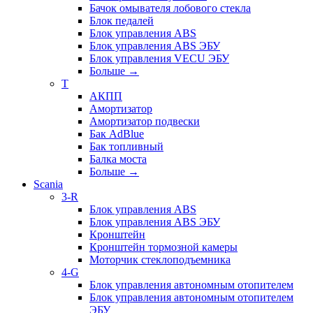
Бачок омывателя лобового стекла
Блок педалей
Блок управления ABS
Блок управления ABS ЭБУ
Блок управления VECU ЭБУ
Больше
→
T
АКПП
Амортизатор
Амортизатор подвески
Бак AdBlue
Бак топливный
Балка моста
Больше
→
Scania
3-R
Блок управления ABS
Блок управления ABS ЭБУ
Кронштейн
Кронштейн тормозной камеры
Моторчик стеклоподъемника
4-G
Блок управления автономным отопителем
Блок управления автономным отопителем
ЭБУ