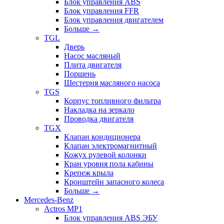
Блок управления ABS
Блок управления FFR
Блок управления двигателем
Больше
→
TGL
Дверь
Насос масляный
Плита двигателя
Поршень
Шестерня масляного насоса
TGS
Корпус топливного фильтра
Накладка на зеркало
Проводка двигателя
TGX
Клапан кондиционера
Клапан электромагнитный
Кожух рулевой колонки
Кран уровня пола кабины
Крепеж крыла
Кронштейн запасного колеса
Больше
→
Mercedes-Benz
Actros MP1
Блок управления ABS ЭБУ