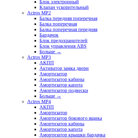
Блок электронный
Клапан ускорительный
Actros MP2
Балка передняя поперечная
Балка поперечная
Балка поперечная передняя
Бардачок
Блок предохранителей
Блок управления ABS
Больше
→
Actros MP3
АКПП
Активатор замка двери
Амортизатор
Амортизатор кабины
Амортизатор капота
Амортизатор подвески
Больше
→
Actros MP4
АКПП
Амортизатор
Амортизатор бокового ящика
Амортизатор кабины
Амортизатор капота
Амортизатор крышки бардачка