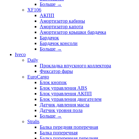
Больше
→
XF106
АКПП
Амортизатор кабины
Амортизатор капота
Амортизатор крышки бардачка
Бардачок
Бардачок консоли
Больше
→
Iveco
Daily
Прокладка впускного коллектора
Фиксатор фары
EuroCargo
Блок кнопок
Блок управления ABS
Блок управления АКПП
Блок управления двигателем
Датчик давления масла
Датчик уровня пола
Больше
→
Stralis
Балка передняя поперечная
Балка поперечная
Балка поперечная передняя