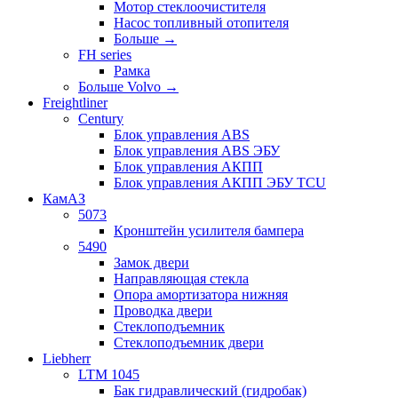
Мотор стеклоочистителя
Насос топливный отопителя
Больше
→
FH series
Рамка
Больше Volvo
→
Freightliner
Century
Блок управления ABS
Блок управления ABS ЭБУ
Блок управления АКПП
Блок управления АКПП ЭБУ TCU
КамАЗ
5073
Кронштейн усилителя бампера
5490
Замок двери
Направляющая стекла
Опора амортизатора нижняя
Проводка двери
Стеклоподъемник
Стеклоподъемник двери
Liebherr
LTM 1045
Бак гидравлический (гидробак)