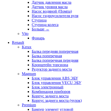
Датчик давления масла
Датчик уровня масла
Насос водяной (Помпа)
Насос гидроусилителя руля
Ступица
Ступица колеса
Больше
→
Vito
Фонарь
Renault
Kerax
Балка передняя поперечная
Балка поперечная
Балка поперечная передняя
Кронштейн торсиона
Редуктор заднего моста
Magnum
Блок управления ABS ЭБУ
Блок управления VECU ЭБУ
Блок электронный
Комбинация приборов
Корпус заднего моста
Корпус заднего моста (чулок)
Premium
Бампер элемент угловой