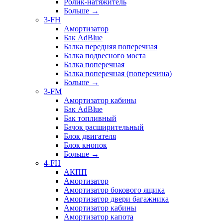
Ролик-натяжитель
Больше
→
3-FH
Амортизатор
Бак AdBlue
Балка передняя поперечная
Балка подвесного моста
Балка поперечная
Балка поперечная (поперечина)
Больше
→
3-FM
Амортизатор кабины
Бак AdBlue
Бак топливный
Бачок расширительный
Блок двигателя
Блок кнопок
Больше
→
4-FH
АКПП
Амортизатор
Амортизатор бокового ящика
Амортизатор двери багажника
Амортизатор кабины
Амортизатор капота