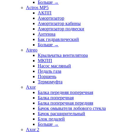
Больше
→
Actros MP5
АКПП
Амортизатор
Амортизатор кабины
Амортизатор подвески
Антенна
Бак гидравлический
Больше
→
Atego
Крыльчатка вентилятора
МКПП
Насос масляный
Педаль газа
Поршень
Термомуфта
Axor
Балка передняя поперечная
Балка поперечная
Балка поперечная передняя
Бачок омывателя лобового стекла
Бачок расширительный
Блок педалей
Больше
→
Axor 2