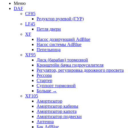
Меню
DAF
CF85
Редуктор рулевой (ГУР)
LF45
Петля двери
XF
Насос дозирующий AdBlue
Насос системы AdBlue
Пепельница
XF95
Диск (барабан) тормозной
Кронштейн бачка гидроусилителя
Регулятор, регулировка дорожного просвета
Рессора
Стартер
Суппорт тормозной
Больше
→
XF105
Амортизатор
Амортизатор кабины
Амортизатор капота
Амортизатор подвески
Антенна
Бак AdBlue