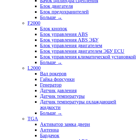
Бачок цилиндра сцепления
Блок двигателя
Блок предохранителей
Больше
→
F2000
Блок кнопок
Блок управления ABS
Блок управления ABS ЭБУ
Блок управления двигателем
Блок управления двигателем ЭБУ ECU
Блок управления климатической установкой
Больше
→
L2000
Вал рокеров
Гайка форсунки
Генератор
Датчик давления
Датчик температуры
Датчик температуры охлаждающей
жидкости
Больше
→
TGA
Активатор замка двери
Антенна
Бардачок