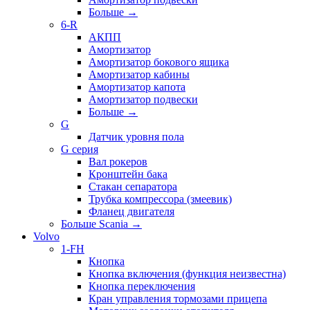
Больше
→
6-R
АКПП
Амортизатор
Амортизатор бокового ящика
Амортизатор кабины
Амортизатор капота
Амортизатор подвески
Больше
→
G
Датчик уровня пола
G серия
Вал рокеров
Кронштейн бака
Стакан сепаратора
Трубка компрессора (змеевик)
Фланец двигателя
Больше Scania
→
Volvo
1-FH
Кнопка
Кнопка включения (функция неизвестна)
Кнопка переключения
Кран управления тормозами прицепа