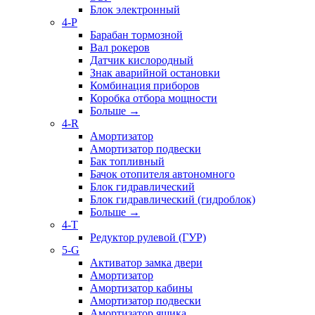
Блок электронный
4-P
Барабан тормозной
Вал рокеров
Датчик кислородный
Знак аварийной остановки
Комбинация приборов
Коробка отбора мощности
Больше
→
4-R
Амортизатор
Амортизатор подвески
Бак топливный
Бачок отопителя автономного
Блок гидравлический
Блок гидравлический (гидроблок)
Больше
→
4-T
Редуктор рулевой (ГУР)
5-G
Активатор замка двери
Амортизатор
Амортизатор кабины
Амортизатор подвески
Амортизатор ящика