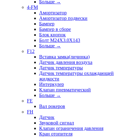
Больше
→
4-FM
Амортизатор
Амортизатор подвески
Бампер
Бампер в сборе
Блок кнопок
Болт M24X3.0X143
Больше
→
F12
Вставка замка(личинка)
Датчик давления воздуха
Датчик температуры
Датчик температуры охлаждающей
жидкости
Интеркулер
Клапан пневматический
Больше
→
FE
Вал рокеров
FH
Датчик
Звуковой сигнал
Клапан ограничения давления
Кран отопителя