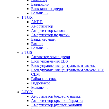
Баллансир
Блок кнопок двери
Больше
→
1-TGX
АКПП
Амортизатор
Амортизатор капота
Амортизатор подвески
Балка несущая
Бампер
Больше
→
2-TGS
Активатор замка двери
Блок управления EBS
Блок управления центральным замком
Блок управления центральным замком ЭБУ
CLM
Гайка колесная
Гидронасос
Больше
→
2-TGX
Амортизатор бокового ящика
Амортизатор крышки бардачка
Амортизатор рулевой колонки