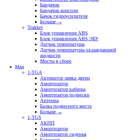
Бардачок
Бардачок консоли
Бачок гидроусилителя
Больше
→
Trakker
Блок управления ABS
Блок управления ABS ЭБУ
Датчик температуры
Датчик температуры охлаждающей
жидкости
Мосты в сборе
Man
1-TGA
Активатор замка двери
Амортизатор
Амортизатор кабины
Амортизатор подвески
Антенна
Балка подвесного моста
Больше
→
1-TGS
АКПП
Амортизатор
Амортизатор сиденья
Балансир