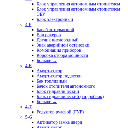
Блок управления автономным отопителем
Блок управления автономным отопителем
ЭБУ
Блок электронный
4-P
Барабан тормозной
Вал рокеров
Датчик кислородный
Знак аварийной остановки
Комбинация приборов
Коробка отбора мощности
Больше
→
4-R
Амортизатор
Амортизатор подвески
Бак топливный
Бачок отопителя автономного
Блок гидравлический
Блок гидравлический (гидроблок)
Больше
→
4-T
Редуктор рулевой (ГУР)
5-G
Активатор замка двери
Амортизатор