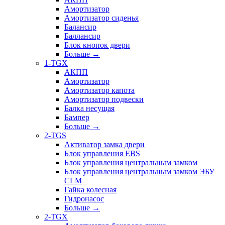
Амортизатор
Амортизатор сиденья
Балансир
Баллансир
Блок кнопок двери
Больше
→
1-TGX
АКПП
Амортизатор
Амортизатор капота
Амортизатор подвески
Балка несущая
Бампер
Больше
→
2-TGS
Активатор замка двери
Блок управления EBS
Блок управления центральным замком
Блок управления центральным замком ЭБУ
CLM
Гайка колесная
Гидронасос
Больше
→
2-TGX