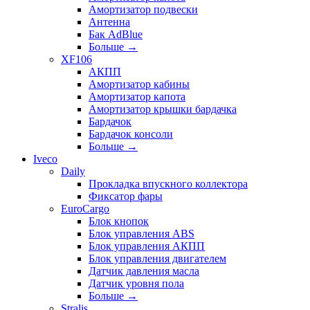
Амортизатор подвески
Антенна
Бак AdBlue
Больше
→
XF106
АКПП
Амортизатор кабины
Амортизатор капота
Амортизатор крышки бардачка
Бардачок
Бардачок консоли
Больше
→
Iveco
Daily
Прокладка впускного коллектора
Фиксатор фары
EuroCargo
Блок кнопок
Блок управления ABS
Блок управления АКПП
Блок управления двигателем
Датчик давления масла
Датчик уровня пола
Больше
→
Stralis