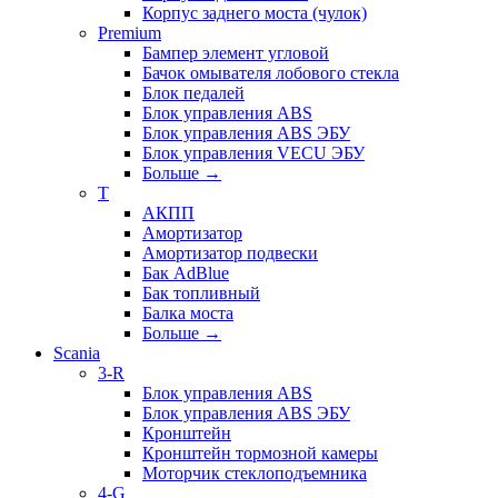
Корпус заднего моста (чулок)
Premium
Бампер элемент угловой
Бачок омывателя лобового стекла
Блок педалей
Блок управления ABS
Блок управления ABS ЭБУ
Блок управления VECU ЭБУ
Больше
→
T
АКПП
Амортизатор
Амортизатор подвески
Бак AdBlue
Бак топливный
Балка моста
Больше
→
Scania
3-R
Блок управления ABS
Блок управления ABS ЭБУ
Кронштейн
Кронштейн тормозной камеры
Моторчик стеклоподъемника
4-G