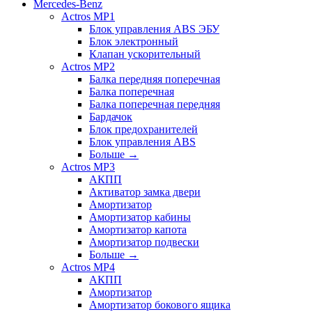
Mercedes-Benz
Actros MP1
Блок управления ABS ЭБУ
Блок электронный
Клапан ускорительный
Actros MP2
Балка передняя поперечная
Балка поперечная
Балка поперечная передняя
Бардачок
Блок предохранителей
Блок управления ABS
Больше
→
Actros MP3
АКПП
Активатор замка двери
Амортизатор
Амортизатор кабины
Амортизатор капота
Амортизатор подвески
Больше
→
Actros MP4
АКПП
Амортизатор
Амортизатор бокового ящика