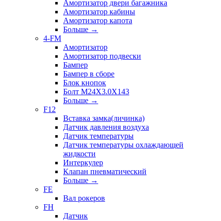
Амортизатор двери багажника
Амортизатор кабины
Амортизатор капота
Больше
→
4-FM
Амортизатор
Амортизатор подвески
Бампер
Бампер в сборе
Блок кнопок
Болт M24X3.0X143
Больше
→
F12
Вставка замка(личинка)
Датчик давления воздуха
Датчик температуры
Датчик температуры охлаждающей
жидкости
Интеркулер
Клапан пневматический
Больше
→
FE
Вал рокеров
FH
Датчик