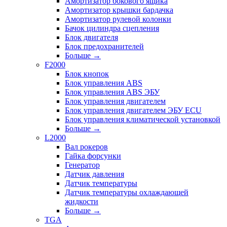
Амортизатор бокового ящика
Амортизатор крышки бардачка
Амортизатор рулевой колонки
Бачок цилиндра сцепления
Блок двигателя
Блок предохранителей
Больше
→
F2000
Блок кнопок
Блок управления ABS
Блок управления ABS ЭБУ
Блок управления двигателем
Блок управления двигателем ЭБУ ECU
Блок управления климатической установкой
Больше
→
L2000
Вал рокеров
Гайка форсунки
Генератор
Датчик давления
Датчик температуры
Датчик температуры охлаждающей
жидкости
Больше
→
TGA