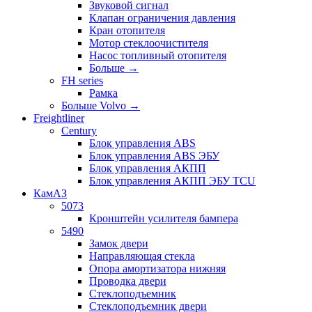
Звуковой сигнал
Клапан ограничения давления
Кран отопителя
Мотор стеклоочистителя
Насос топливный отопителя
Больше
→
FH series
Рамка
Больше Volvo
→
Freightliner
Century
Блок управления ABS
Блок управления ABS ЭБУ
Блок управления АКПП
Блок управления АКПП ЭБУ TCU
КамАЗ
5073
Кронштейн усилителя бампера
5490
Замок двери
Направляющая стекла
Опора амортизатора нижняя
Проводка двери
Стеклоподъемник
Стеклоподъемник двери