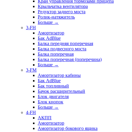
Кран управления тормозами прицепа
Крыльчатка вентилятора
Редуктор заднего моста
Ролик-натяжитель
Больше
→
3-FH
Амортизатор
Бак AdBlue
Балка передняя поперечная
Балка подвесного моста
Балка поперечная
Балка поперечная (поперечина)
Больше
→
3-FM
Амортизатор кабины
Бак AdBlue
Бак топливный
Бачок расширительный
Блок двигателя
Блок кнопок
Больше
→
4-FH
АКПП
Амортизатор
Амортизатор бокового ящика