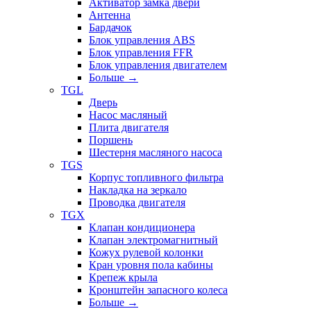
Активатор замка двери
Антенна
Бардачок
Блок управления ABS
Блок управления FFR
Блок управления двигателем
Больше
→
TGL
Дверь
Насос масляный
Плита двигателя
Поршень
Шестерня масляного насоса
TGS
Корпус топливного фильтра
Накладка на зеркало
Проводка двигателя
TGX
Клапан кондиционера
Клапан электромагнитный
Кожух рулевой колонки
Кран уровня пола кабины
Крепеж крыла
Кронштейн запасного колеса
Больше
→