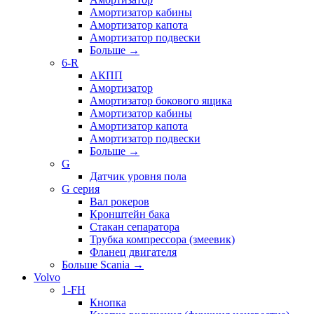
Амортизатор кабины
Амортизатор капота
Амортизатор подвески
Больше
→
6-R
АКПП
Амортизатор
Амортизатор бокового ящика
Амортизатор кабины
Амортизатор капота
Амортизатор подвески
Больше
→
G
Датчик уровня пола
G серия
Вал рокеров
Кронштейн бака
Стакан сепаратора
Трубка компрессора (змеевик)
Фланец двигателя
Больше Scania
→
Volvo
1-FH
Кнопка