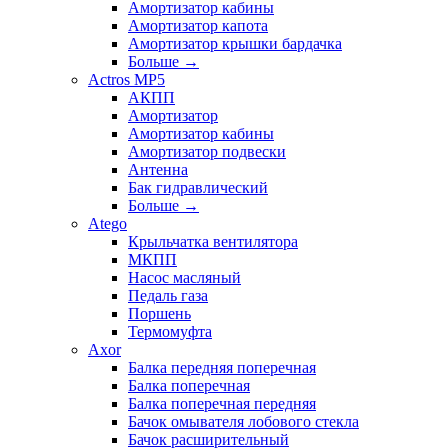
Амортизатор кабины
Амортизатор капота
Амортизатор крышки бардачка
Больше
→
Actros MP5
АКПП
Амортизатор
Амортизатор кабины
Амортизатор подвески
Антенна
Бак гидравлический
Больше
→
Atego
Крыльчатка вентилятора
МКПП
Насос масляный
Педаль газа
Поршень
Термомуфта
Axor
Балка передняя поперечная
Балка поперечная
Балка поперечная передняя
Бачок омывателя лобового стекла
Бачок расширительный