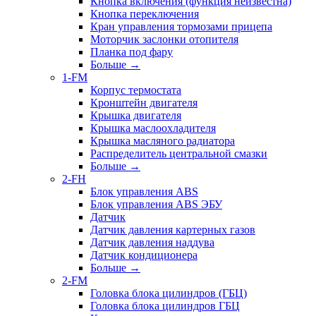
Кнопка включения (функция неизвестна)
Кнопка переключения
Кран управления тормозами прицепа
Моторчик заслонки отопителя
Планка под фару
Больше
→
1-FM
Корпус термостата
Кронштейн двигателя
Крышка двигателя
Крышка маслоохладителя
Крышка масляного радиатора
Распределитель центральной смазки
Больше
→
2-FH
Блок управления ABS
Блок управления ABS ЭБУ
Датчик
Датчик давления картерных газов
Датчик давления наддува
Датчик кондиционера
Больше
→
2-FM
Головка блока цилиндров (ГБЦ)
Головка блока цилиндров ГБЦ