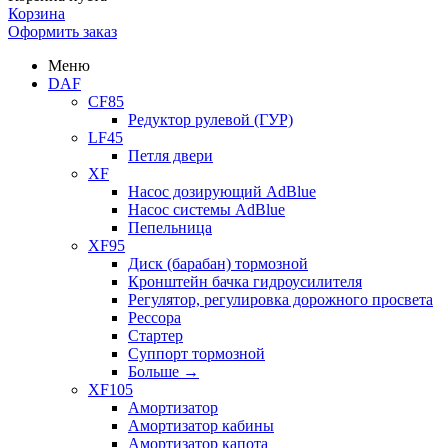
Корзина
Оформить заказ
Меню
DAF
CF85
Редуктор рулевой (ГУР)
LF45
Петля двери
XF
Насос дозирующий AdBlue
Насос системы AdBlue
Пепельница
XF95
Диск (барабан) тормозной
Кронштейн бачка гидроусилителя
Регулятор, регулировка дорожного просвета
Рессора
Стартер
Суппорт тормозной
Больше
→
XF105
Амортизатор
Амортизатор кабины
Амортизатор капота