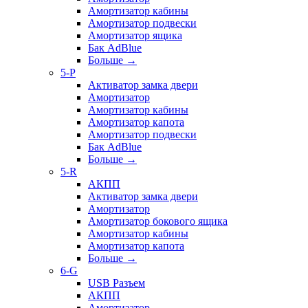
Амортизатор кабины
Амортизатор подвески
Амортизатор ящика
Бак AdBlue
Больше
→
5-P
Активатор замка двери
Амортизатор
Амортизатор кабины
Амортизатор капота
Амортизатор подвески
Бак AdBlue
Больше
→
5-R
АКПП
Активатор замка двери
Амортизатор
Амортизатор бокового ящика
Амортизатор кабины
Амортизатор капота
Больше
→
6-G
USB Разъем
АКПП
Амортизатор