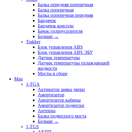
Балка передняя поперечная
Балка поперечная
Балка поперечная передняя
Бардачок
Бардачок консоли
Бачок гидроусилителя
Больше
→
Trakker
Блок управления ABS
Блок управления ABS ЭБУ
Датчик температуры
Датчик температуры охлаждающей
жидкости
Мосты в сборе
Man
1-TGA
Активатор замка двери
Амортизатор
Амортизатор кабины
Амортизатор подвески
Антенна
Балка подвесного моста
Больше
→
1-TGS
АКПП