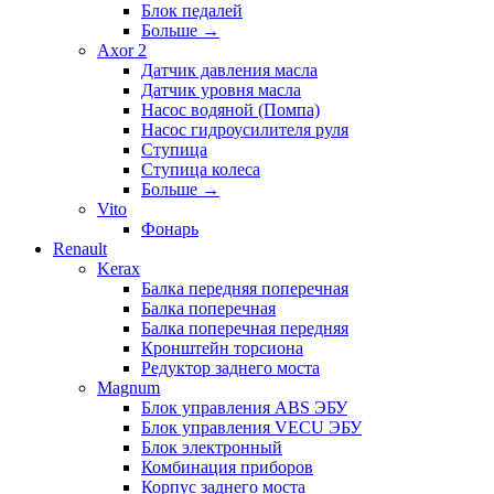
Блок педалей
Больше
→
Axor 2
Датчик давления масла
Датчик уровня масла
Насос водяной (Помпа)
Насос гидроусилителя руля
Ступица
Ступица колеса
Больше
→
Vito
Фонарь
Renault
Kerax
Балка передняя поперечная
Балка поперечная
Балка поперечная передняя
Кронштейн торсиона
Редуктор заднего моста
Magnum
Блок управления ABS ЭБУ
Блок управления VECU ЭБУ
Блок электронный
Комбинация приборов
Корпус заднего моста