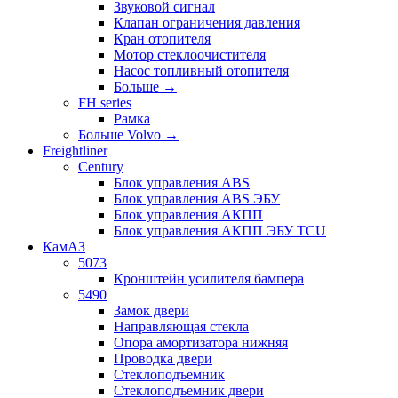
Звуковой сигнал
Клапан ограничения давления
Кран отопителя
Мотор стеклоочистителя
Насос топливный отопителя
Больше
→
FH series
Рамка
Больше Volvo
→
Freightliner
Century
Блок управления ABS
Блок управления ABS ЭБУ
Блок управления АКПП
Блок управления АКПП ЭБУ TCU
КамАЗ
5073
Кронштейн усилителя бампера
5490
Замок двери
Направляющая стекла
Опора амортизатора нижняя
Проводка двери
Стеклоподъемник
Стеклоподъемник двери