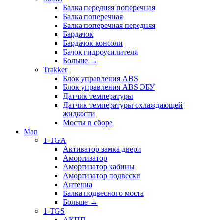
Балка передняя поперечная
Балка поперечная
Балка поперечная передняя
Бардачок
Бардачок консоли
Бачок гидроусилителя
Больше
→
Trakker
Блок управления ABS
Блок управления ABS ЭБУ
Датчик температуры
Датчик температуры охлаждающей
жидкости
Мосты в сборе
Man
1-TGA
Активатор замка двери
Амортизатор
Амортизатор кабины
Амортизатор подвески
Антенна
Балка подвесного моста
Больше
→
1-TGS
АКПП