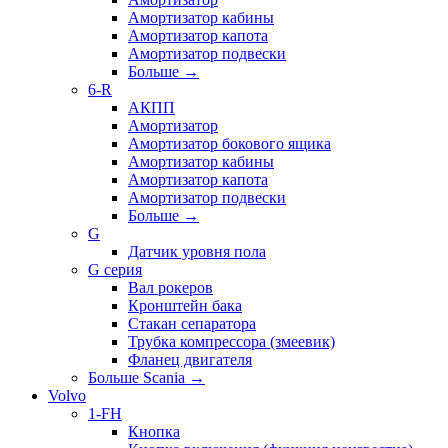
Амортизатор кабины
Амортизатор капота
Амортизатор подвески
Больше
→
6-R
АКПП
Амортизатор
Амортизатор бокового ящика
Амортизатор кабины
Амортизатор капота
Амортизатор подвески
Больше
→
G
Датчик уровня пола
G серия
Вал рокеров
Кронштейн бака
Стакан сепаратора
Трубка компрессора (змеевик)
Фланец двигателя
Больше Scania
→
Volvo
1-FH
Кнопка