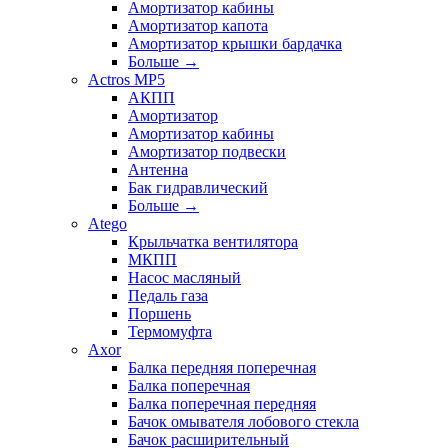
Амортизатор кабины
Амортизатор капота
Амортизатор крышки бардачка
Больше
→
Actros MP5
АКПП
Амортизатор
Амортизатор кабины
Амортизатор подвески
Антенна
Бак гидравлический
Больше
→
Atego
Крыльчатка вентилятора
МКПП
Насос масляный
Педаль газа
Поршень
Термомуфта
Axor
Балка передняя поперечная
Балка поперечная
Балка поперечная передняя
Бачок омывателя лобового стекла
Бачок расширительный