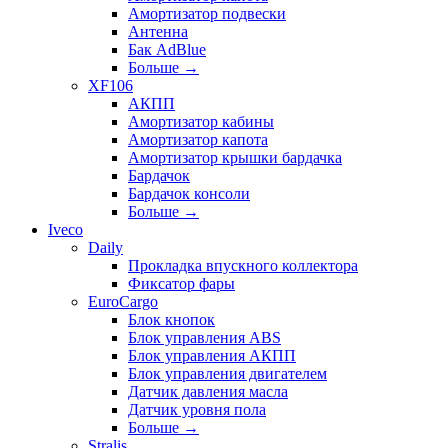
Амортизатор подвески
Антенна
Бак AdBlue
Больше
→
XF106
АКПП
Амортизатор кабины
Амортизатор капота
Амортизатор крышки бардачка
Бардачок
Бардачок консоли
Больше
→
Iveco
Daily
Прокладка впускного коллектора
Фиксатор фары
EuroCargo
Блок кнопок
Блок управления ABS
Блок управления АКПП
Блок управления двигателем
Датчик давления масла
Датчик уровня пола
Больше
→
Stralis