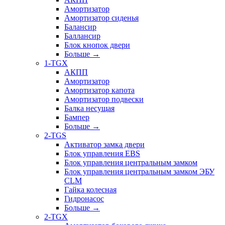
Амортизатор
Амортизатор сиденья
Балансир
Баллансир
Блок кнопок двери
Больше
→
1-TGX
АКПП
Амортизатор
Амортизатор капота
Амортизатор подвески
Балка несущая
Бампер
Больше
→
2-TGS
Активатор замка двери
Блок управления EBS
Блок управления центральным замком
Блок управления центральным замком ЭБУ
CLM
Гайка колесная
Гидронасос
Больше
→
2-TGX