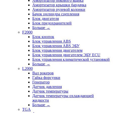
Амортизатор бокового ящика
Амортизатор крышки бардачка
Амортизатор рулевой колонки
Бачок цилиндра сцепления
Блок двигателя
Блок предохранителей
Больше
→
F2000
Блок кнопок
Блок управления ABS
Блок управления ABS ЭБУ
Блок управления двигателем
Блок управления двигателем ЭБУ ECU
Блок управления климатической установкой
Больше
→
L2000
Вал рокеров
Гайка форсунки
Генератор
Датчик давления
Датчик температуры
Датчик температуры охлаждающей
жидкости
Больше
→
TGA