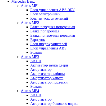
Mercedes-Benz
Actros MP1
Блок управления ABS ЭБУ
Блок электронный
Клапан ускорительный
Actros MP2
Балка передняя поперечная
Балка поперечная
Балка поперечная передняя
Бардачок
Блок предохранителей
Блок управления ABS
Больше
→
Actros MP3
АКПП
Активатор замка двери
Амортизатор
Амортизатор кабины
Амортизатор капота
Амортизатор подвески
Больше
→
Actros MP4
АКПП
Амортизатор
Амортизатор бокового ящика