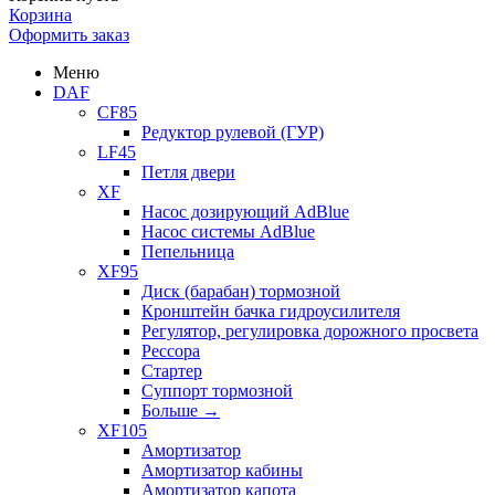
Корзина
Оформить заказ
Меню
DAF
CF85
Редуктор рулевой (ГУР)
LF45
Петля двери
XF
Насос дозирующий AdBlue
Насос системы AdBlue
Пепельница
XF95
Диск (барабан) тормозной
Кронштейн бачка гидроусилителя
Регулятор, регулировка дорожного просвета
Рессора
Стартер
Суппорт тормозной
Больше
→
XF105
Амортизатор
Амортизатор кабины
Амортизатор капота