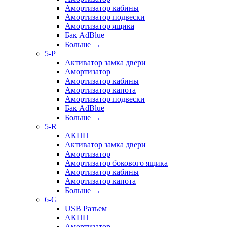
Амортизатор кабины
Амортизатор подвески
Амортизатор ящика
Бак AdBlue
Больше
→
5-P
Активатор замка двери
Амортизатор
Амортизатор кабины
Амортизатор капота
Амортизатор подвески
Бак AdBlue
Больше
→
5-R
АКПП
Активатор замка двери
Амортизатор
Амортизатор бокового ящика
Амортизатор кабины
Амортизатор капота
Больше
→
6-G
USB Разъем
АКПП
Амортизатор