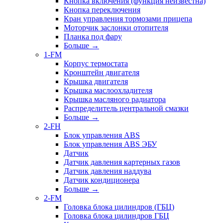
Кнопка включения (функция неизвестна)
Кнопка переключения
Кран управления тормозами прицепа
Моторчик заслонки отопителя
Планка под фару
Больше
→
1-FM
Корпус термостата
Кронштейн двигателя
Крышка двигателя
Крышка маслоохладителя
Крышка масляного радиатора
Распределитель центральной смазки
Больше
→
2-FH
Блок управления ABS
Блок управления ABS ЭБУ
Датчик
Датчик давления картерных газов
Датчик давления наддува
Датчик кондиционера
Больше
→
2-FM
Головка блока цилиндров (ГБЦ)
Головка блока цилиндров ГБЦ