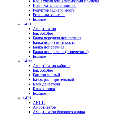
Кран управления тормозами прицепа
Крыльчатка вентилятора
Редуктор заднего моста
Ролик-натяжитель
Больше
→
3-FH
Амортизатор
Бак AdBlue
Балка передняя поперечная
Балка подвесного моста
Балка поперечная
Балка поперечная (поперечина)
Больше
→
3-FM
Амортизатор кабины
Бак AdBlue
Бак топливный
Бачок расширительный
Блок двигателя
Блок кнопок
Больше
→
4-FH
АКПП
Амортизатор
Амортизатор бокового ящика