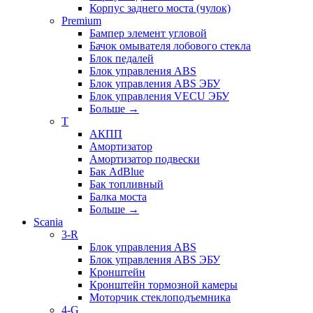
Корпус заднего моста (чулок)
Premium
Бампер элемент угловой
Бачок омывателя лобового стекла
Блок педалей
Блок управления ABS
Блок управления ABS ЭБУ
Блок управления VECU ЭБУ
Больше
→
T
АКПП
Амортизатор
Амортизатор подвески
Бак AdBlue
Бак топливный
Балка моста
Больше
→
Scania
3-R
Блок управления ABS
Блок управления ABS ЭБУ
Кронштейн
Кронштейн тормозной камеры
Моторчик стеклоподъемника
4-G