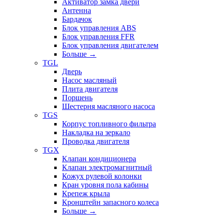
Активатор замка двери
Антенна
Бардачок
Блок управления ABS
Блок управления FFR
Блок управления двигателем
Больше
→
TGL
Дверь
Насос масляный
Плита двигателя
Поршень
Шестерня масляного насоса
TGS
Корпус топливного фильтра
Накладка на зеркало
Проводка двигателя
TGX
Клапан кондиционера
Клапан электромагнитный
Кожух рулевой колонки
Кран уровня пола кабины
Крепеж крыла
Кронштейн запасного колеса
Больше
→