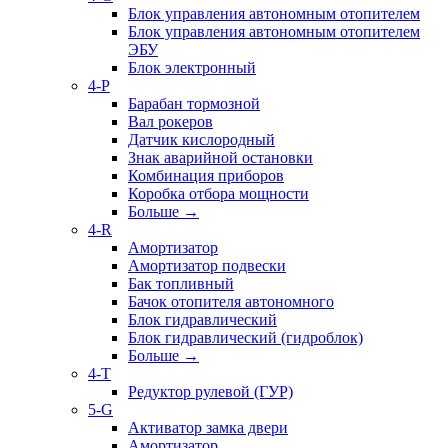
Блок управления автономным отопителем
Блок управления автономным отопителем
ЭБУ
Блок электронный
4-P
Барабан тормозной
Вал рокеров
Датчик кислородный
Знак аварийной остановки
Комбинация приборов
Коробка отбора мощности
Больше
→
4-R
Амортизатор
Амортизатор подвески
Бак топливный
Бачок отопителя автономного
Блок гидравлический
Блок гидравлический (гидроблок)
Больше
→
4-T
Редуктор рулевой (ГУР)
5-G
Активатор замка двери
Амортизатор