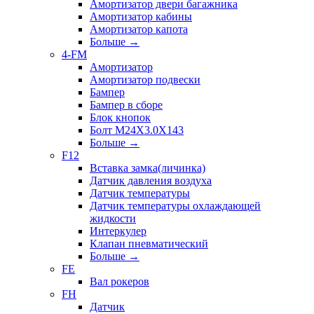
Амортизатор двери багажника
Амортизатор кабины
Амортизатор капота
Больше
→
4-FM
Амортизатор
Амортизатор подвески
Бампер
Бампер в сборе
Блок кнопок
Болт M24X3.0X143
Больше
→
F12
Вставка замка(личинка)
Датчик давления воздуха
Датчик температуры
Датчик температуры охлаждающей
жидкости
Интеркулер
Клапан пневматический
Больше
→
FE
Вал рокеров
FH
Датчик