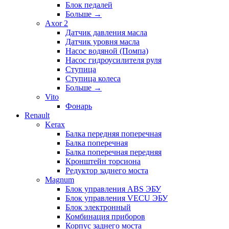
Блок педалей
Больше
→
Axor 2
Датчик давления масла
Датчик уровня масла
Насос водяной (Помпа)
Насос гидроусилителя руля
Ступица
Ступица колеса
Больше
→
Vito
Фонарь
Renault
Kerax
Балка передняя поперечная
Балка поперечная
Балка поперечная передняя
Кронштейн торсиона
Редуктор заднего моста
Magnum
Блок управления ABS ЭБУ
Блок управления VECU ЭБУ
Блок электронный
Комбинация приборов
Корпус заднего моста