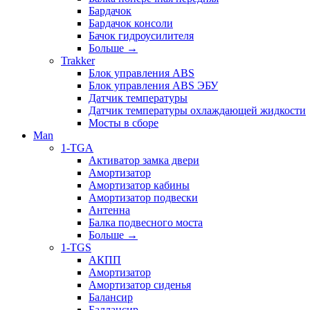
Бардачок
Бардачок консоли
Бачок гидроусилителя
Больше
→
Trakker
Блок управления ABS
Блок управления ABS ЭБУ
Датчик температуры
Датчик температуры охлаждающей жидкости
Мосты в сборе
Man
1-TGA
Активатор замка двери
Амортизатор
Амортизатор кабины
Амортизатор подвески
Антенна
Балка подвесного моста
Больше
→
1-TGS
АКПП
Амортизатор
Амортизатор сиденья
Балансир
Баллансир