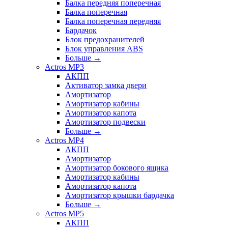
Балка передняя поперечная
Балка поперечная
Балка поперечная передняя
Бардачок
Блок предохранителей
Блок управления ABS
Больше
→
Actros MP3
АКПП
Активатор замка двери
Амортизатор
Амортизатор кабины
Амортизатор капота
Амортизатор подвески
Больше
→
Actros MP4
АКПП
Амортизатор
Амортизатор бокового ящика
Амортизатор кабины
Амортизатор капота
Амортизатор крышки бардачка
Больше
→
Actros MP5
АКПП