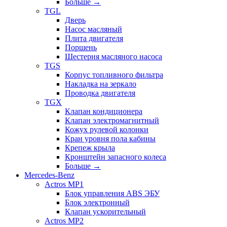
Больше
→
TGL
Дверь
Насос масляный
Плита двигателя
Поршень
Шестерня масляного насоса
TGS
Корпус топливного фильтра
Накладка на зеркало
Проводка двигателя
TGX
Клапан кондиционера
Клапан электромагнитный
Кожух рулевой колонки
Кран уровня пола кабины
Крепеж крыла
Кронштейн запасного колеса
Больше
→
Mercedes-Benz
Actros MP1
Блок управления ABS ЭБУ
Блок электронный
Клапан ускорительный
Actros MP2