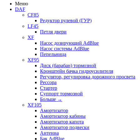
Меню
DAF
CF85
Редуктор рулевой (ГУР)
LF45
Петля двери
XF
Насос дозирующий AdBlue
Насос системы AdBlue
Пепельница
XF95
Диск (барабан) тормозной
Кронштейн бачка гидроусилителя
Регулятор, регулировка дорожного просвета
Рессора
Стартер
Суппорт тормозной
Больше
→
XF105
Амортизатор
Амортизатор кабины
Амортизатор капота
Амортизатор подвески
Антенна
Бак AdBlue