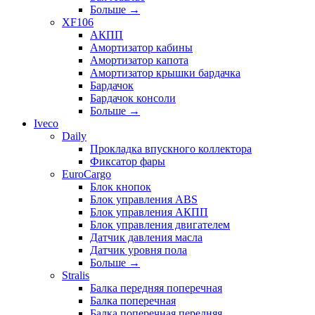
Больше
→
XF106
АКПП
Амортизатор кабины
Амортизатор капота
Амортизатор крышки бардачка
Бардачок
Бардачок консоли
Больше
→
Iveco
Daily
Прокладка впускного коллектора
Фиксатор фары
EuroCargo
Блок кнопок
Блок управления ABS
Блок управления АКПП
Блок управления двигателем
Датчик давления масла
Датчик уровня пола
Больше
→
Stralis
Балка передняя поперечная
Балка поперечная
Балка поперечная передняя