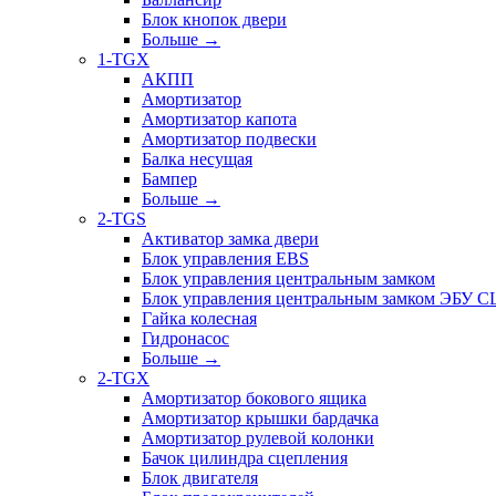
Блок кнопок двери
Больше
→
1-TGX
АКПП
Амортизатор
Амортизатор капота
Амортизатор подвески
Балка несущая
Бампер
Больше
→
2-TGS
Активатор замка двери
Блок управления EBS
Блок управления центральным замком
Блок управления центральным замком ЭБУ 
Гайка колесная
Гидронасос
Больше
→
2-TGX
Амортизатор бокового ящика
Амортизатор крышки бардачка
Амортизатор рулевой колонки
Бачок цилиндра сцепления
Блок двигателя