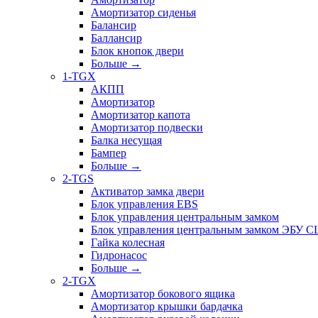
Амортизатор сиденья
Балансир
Баллансир
Блок кнопок двери
Больше
→
1-TGX
АКПП
Амортизатор
Амортизатор капота
Амортизатор подвески
Балка несущая
Бампер
Больше
→
2-TGS
Активатор замка двери
Блок управления EBS
Блок управления центральным замком
Блок управления центральным замком ЭБУ 
Гайка колесная
Гидронасос
Больше
→
2-TGX
Амортизатор бокового ящика
Амортизатор крышки бардачка