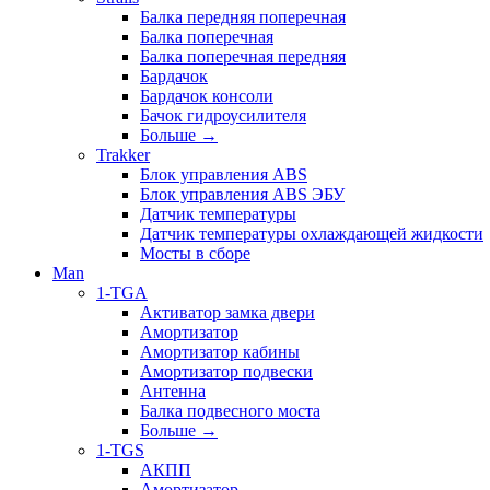
Балка передняя поперечная
Балка поперечная
Балка поперечная передняя
Бардачок
Бардачок консоли
Бачок гидроусилителя
Больше
→
Trakker
Блок управления ABS
Блок управления ABS ЭБУ
Датчик температуры
Датчик температуры охлаждающей жидкости
Мосты в сборе
Man
1-TGA
Активатор замка двери
Амортизатор
Амортизатор кабины
Амортизатор подвески
Антенна
Балка подвесного моста
Больше
→
1-TGS
АКПП
Амортизатор