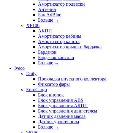
Амортизатор подвески
Антенна
Бак AdBlue
Больше
→
XF106
АКПП
Амортизатор кабины
Амортизатор капота
Амортизатор крышки бардачка
Бардачок
Бардачок консоли
Больше
→
Iveco
Daily
Прокладка впускного коллектора
Фиксатор фары
EuroCargo
Блок кнопок
Блок управления ABS
Блок управления АКПП
Блок управления двигателем
Датчик давления масла
Датчик уровня пола
Больше
→
Stralis