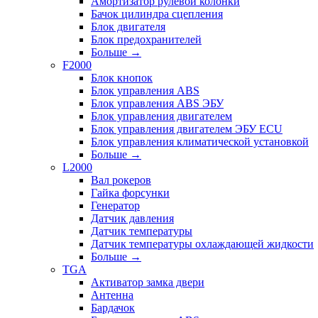
Амортизатор рулевой колонки
Бачок цилиндра сцепления
Блок двигателя
Блок предохранителей
Больше
→
F2000
Блок кнопок
Блок управления ABS
Блок управления ABS ЭБУ
Блок управления двигателем
Блок управления двигателем ЭБУ ECU
Блок управления климатической установкой
Больше
→
L2000
Вал рокеров
Гайка форсунки
Генератор
Датчик давления
Датчик температуры
Датчик температуры охлаждающей жидкости
Больше
→
TGA
Активатор замка двери
Антенна
Бардачок