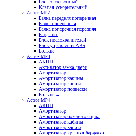
Блок электронный
Клапан ускорительный
Actros MP2
Балка передняя поперечная
Балка поперечная
Балка поперечная передняя
Бардачок
Блок предохранителей
Блок управления ABS
Больше
→
Actros MP3
АКПП
Активатор замка двери
Амортизатор
Амортизатор кабины
Амортизатор капота
Амортизатор подвески
Больше
→
Actros MP4
АКПП
Амортизатор
Амортизатор бокового ящика
Амортизатор кабины
Амортизатор капота
Амортизатор крышки бардачка