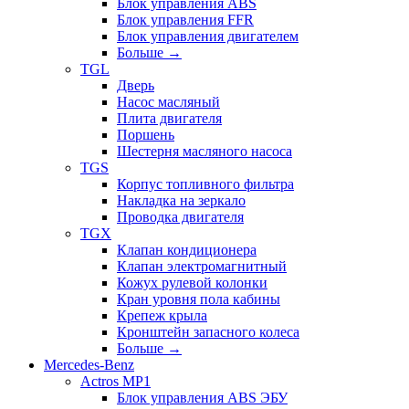
Блок управления ABS
Блок управления FFR
Блок управления двигателем
Больше
→
TGL
Дверь
Насос масляный
Плита двигателя
Поршень
Шестерня масляного насоса
TGS
Корпус топливного фильтра
Накладка на зеркало
Проводка двигателя
TGX
Клапан кондиционера
Клапан электромагнитный
Кожух рулевой колонки
Кран уровня пола кабины
Крепеж крыла
Кронштейн запасного колеса
Больше
→
Mercedes-Benz
Actros MP1
Блок управления ABS ЭБУ