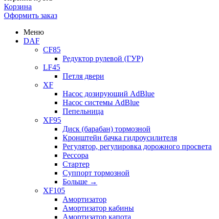
Корзина
Оформить заказ
Меню
DAF
CF85
Редуктор рулевой (ГУР)
LF45
Петля двери
XF
Насос дозирующий AdBlue
Насос системы AdBlue
Пепельница
XF95
Диск (барабан) тормозной
Кронштейн бачка гидроусилителя
Регулятор, регулировка дорожного просвета
Рессора
Стартер
Суппорт тормозной
Больше
→
XF105
Амортизатор
Амортизатор кабины
Амортизатор капота