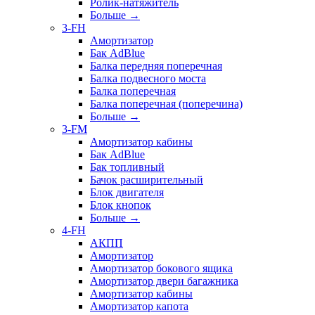
Ролик-натяжитель
Больше
→
3-FH
Амортизатор
Бак AdBlue
Балка передняя поперечная
Балка подвесного моста
Балка поперечная
Балка поперечная (поперечина)
Больше
→
3-FM
Амортизатор кабины
Бак AdBlue
Бак топливный
Бачок расширительный
Блок двигателя
Блок кнопок
Больше
→
4-FH
АКПП
Амортизатор
Амортизатор бокового ящика
Амортизатор двери багажника
Амортизатор кабины
Амортизатор капота