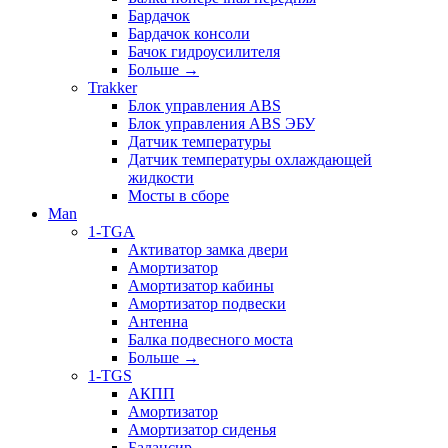
Бардачок
Бардачок консоли
Бачок гидроусилителя
Больше
→
Trakker
Блок управления ABS
Блок управления ABS ЭБУ
Датчик температуры
Датчик температуры охлаждающей
жидкости
Мосты в сборе
Man
1-TGA
Активатор замка двери
Амортизатор
Амортизатор кабины
Амортизатор подвески
Антенна
Балка подвесного моста
Больше
→
1-TGS
АКПП
Амортизатор
Амортизатор сиденья
Балансир