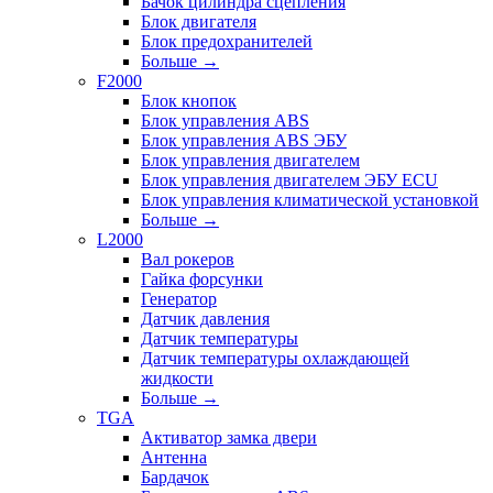
Бачок цилиндра сцепления
Блок двигателя
Блок предохранителей
Больше
→
F2000
Блок кнопок
Блок управления ABS
Блок управления ABS ЭБУ
Блок управления двигателем
Блок управления двигателем ЭБУ ECU
Блок управления климатической установкой
Больше
→
L2000
Вал рокеров
Гайка форсунки
Генератор
Датчик давления
Датчик температуры
Датчик температуры охлаждающей
жидкости
Больше
→
TGA
Активатор замка двери
Антенна
Бардачок