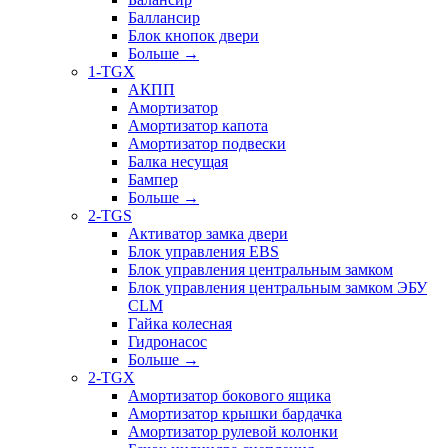
Баллансир
Блок кнопок двери
Больше
→
1-TGX
АКПП
Амортизатор
Амортизатор капота
Амортизатор подвески
Балка несущая
Бампер
Больше
→
2-TGS
Активатор замка двери
Блок управления EBS
Блок управления центральным замком
Блок управления центральным замком ЭБУ
CLM
Гайка колесная
Гидронасос
Больше
→
2-TGX
Амортизатор бокового ящика
Амортизатор крышки бардачка
Амортизатор рулевой колонки