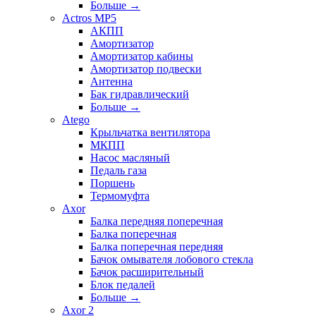
Больше
→
Actros MP5
АКПП
Амортизатор
Амортизатор кабины
Амортизатор подвески
Антенна
Бак гидравлический
Больше
→
Atego
Крыльчатка вентилятора
МКПП
Насос масляный
Педаль газа
Поршень
Термомуфта
Axor
Балка передняя поперечная
Балка поперечная
Балка поперечная передняя
Бачок омывателя лобового стекла
Бачок расширительный
Блок педалей
Больше
→
Axor 2