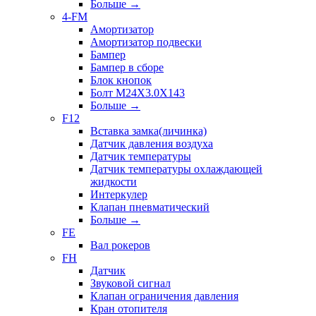
Больше
→
4-FM
Амортизатор
Амортизатор подвески
Бампер
Бампер в сборе
Блок кнопок
Болт M24X3.0X143
Больше
→
F12
Вставка замка(личинка)
Датчик давления воздуха
Датчик температуры
Датчик температуры охлаждающей
жидкости
Интеркулер
Клапан пневматический
Больше
→
FE
Вал рокеров
FH
Датчик
Звуковой сигнал
Клапан ограничения давления
Кран отопителя