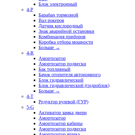
Блок электронный
4-P
Барабан тормозной
Вал рокеров
Датчик кислородный
Знак аварийной остановки
Комбинация приборов
Коробка отбора мощности
Больше
→
4-R
Амортизатор
Амортизатор подвески
Бак топливный
Бачок отопителя автономного
Блок гидравлический
Блок гидравлический (гидроблок)
Больше
→
4-T
Редуктор рулевой (ГУР)
5-G
Активатор замка двери
Амортизатор
Амортизатор кабины
Амортизатор подвески
Амортизатор ящика