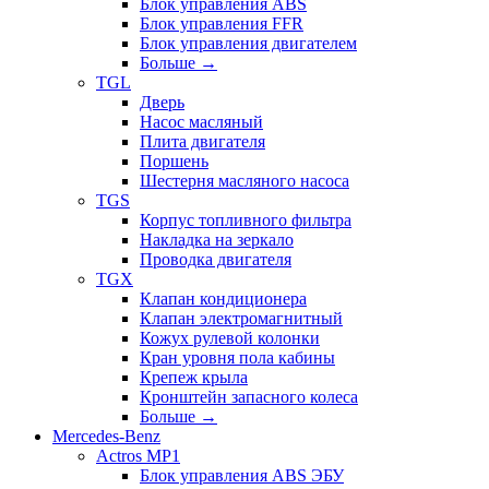
Блок управления ABS
Блок управления FFR
Блок управления двигателем
Больше
→
TGL
Дверь
Насос масляный
Плита двигателя
Поршень
Шестерня масляного насоса
TGS
Корпус топливного фильтра
Накладка на зеркало
Проводка двигателя
TGX
Клапан кондиционера
Клапан электромагнитный
Кожух рулевой колонки
Кран уровня пола кабины
Крепеж крыла
Кронштейн запасного колеса
Больше
→
Mercedes-Benz
Actros MP1
Блок управления ABS ЭБУ