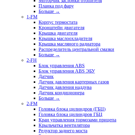
Моторчик заслонки отопителя
Планка под фару
Больше
→
1-FM
Корпус термостата
Кронштейн двигателя
Крышка двигателя
Крышка маслоохладителя
Крышка масляного радиатора
Распределитель центральной смазки
Больше
→
2-FH
Блок управления ABS
Блок управления ABS ЭБУ
Датчик
Датчик давления картерных газов
Датчик давления наддува
Датчик кондиционера
Больше
→
2-FM
Головка блока цилиндров (ГБЦ)
Головка блока цилиндров ГБЦ
Кран управления тормозами прицепа
Крыльчатка вентилятора
Редуктор заднего моста