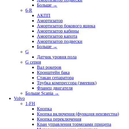
Больше
→
6-R
АКПП
Амортизатор
Амортизатор бокового ящика
Амортизатор кабины
Амортизатор капота
Амортизатор подвески
Больше
→
G
Датчик уровня пола
G серия
Вал рокеров
Кронштейн бака
Стакан сепаратора
Трубка компрессора (змеевик)
Фланец двигателя
Больше Scania
→
Volvo
1-FH
Кнопка
Кнопка включения (функция неизвестна)
Кнопка переключения
Кран управления тормозами прицепа