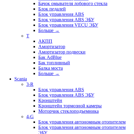
Бачок омывателя лобового стекла
Блок педалей
Блок управления ABS
Блок управления ABS ЭБУ
Блок управления VECU ЭБУ
Больше
→
T
АКПП
Амортизатор
Амортизатор подвески
Бак AdBlue
Бак топливный
Балка моста
Больше
→
Scania
3-R
Блок управления ABS
Блок управления ABS ЭБУ
Кронштейн
Кронштейн тормозной камеры
Моторчик стеклоподъемника
4-G
Блок управления автономным отопителем
Блок управления автономным отопителем
ЭБУ