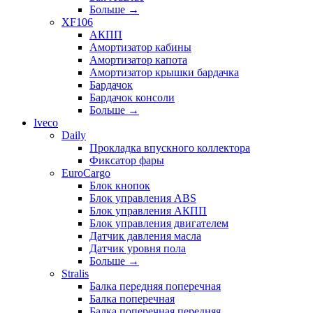
Больше
→
XF106
АКПП
Амортизатор кабины
Амортизатор капота
Амортизатор крышки бардачка
Бардачок
Бардачок консоли
Больше
→
Iveco
Daily
Прокладка впускного коллектора
Фиксатор фары
EuroCargo
Блок кнопок
Блок управления ABS
Блок управления АКПП
Блок управления двигателем
Датчик давления масла
Датчик уровня пола
Больше
→
Stralis
Балка передняя поперечная
Балка поперечная
Балка поперечная передняя