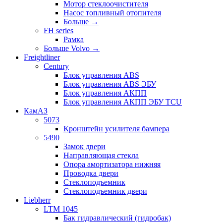
Мотор стеклоочистителя
Насос топливный отопителя
Больше
→
FH series
Рамка
Больше Volvo
→
Freightliner
Century
Блок управления ABS
Блок управления ABS ЭБУ
Блок управления АКПП
Блок управления АКПП ЭБУ TCU
КамАЗ
5073
Кронштейн усилителя бампера
5490
Замок двери
Направляющая стекла
Опора амортизатора нижняя
Проводка двери
Стеклоподъемник
Стеклоподъемник двери
Liebherr
LTM 1045
Бак гидравлический (гидробак)