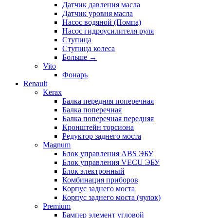
Датчик давления масла
Датчик уровня масла
Насос водяной (Помпа)
Насос гидроусилителя руля
Ступица
Ступица колеса
Больше
→
Vito
Фонарь
Renault
Kerax
Балка передняя поперечная
Балка поперечная
Балка поперечная передняя
Кронштейн торсиона
Редуктор заднего моста
Magnum
Блок управления ABS ЭБУ
Блок управления VECU ЭБУ
Блок электронный
Комбинация приборов
Корпус заднего моста
Корпус заднего моста (чулок)
Premium
Бампер элемент угловой