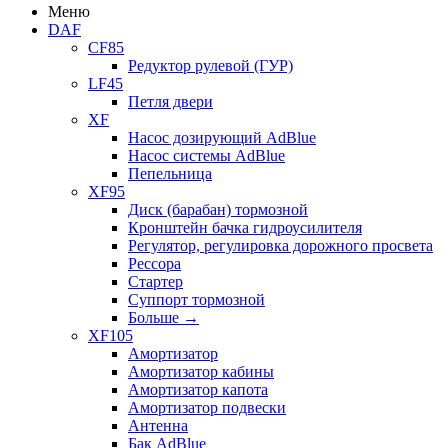
Меню
DAF
CF85
Редуктор рулевой (ГУР)
LF45
Петля двери
XF
Насос дозирующий AdBlue
Насос системы AdBlue
Пепельница
XF95
Диск (барабан) тормозной
Кронштейн бачка гидроусилителя
Регулятор, регулировка дорожного просвета
Рессора
Стартер
Суппорт тормозной
Больше
→
XF105
Амортизатор
Амортизатор кабины
Амортизатор капота
Амортизатор подвески
Антенна
Бак AdBlue