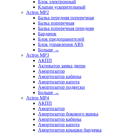
Блок электронный
Клапан ускорительный
Actros MP2
Балка передняя поперечная
Балка поперечная
Балка поперечная передняя
Бардачок
Блок предохранителей
Блок управления ABS
Больше
→
Actros MP3
АКПП
Активатор замка двери
Амортизатор
Амортизатор кабины
Амортизатор капота
Амортизатор подвески
Больше
→
Actros MP4
АКПП
Амортизатор
Амортизатор бокового ящика
Амортизатор кабины
Амортизатор капота
Амортизатор крышки бардачка