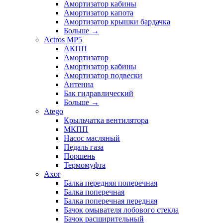
Амортизатор кабины
Амортизатор капота
Амортизатор крышки бардачка
Больше
→
Actros MP5
АКПП
Амортизатор
Амортизатор кабины
Амортизатор подвески
Антенна
Бак гидравлический
Больше
→
Atego
Крыльчатка вентилятора
МКПП
Насос масляный
Педаль газа
Поршень
Термомуфта
Axor
Балка передняя поперечная
Балка поперечная
Балка поперечная передняя
Бачок омывателя лобового стекла
Бачок расширительный