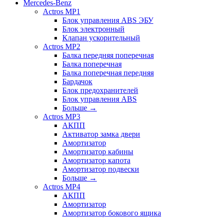
Mercedes-Benz
Actros MP1
Блок управления ABS ЭБУ
Блок электронный
Клапан ускорительный
Actros MP2
Балка передняя поперечная
Балка поперечная
Балка поперечная передняя
Бардачок
Блок предохранителей
Блок управления ABS
Больше
→
Actros MP3
АКПП
Активатор замка двери
Амортизатор
Амортизатор кабины
Амортизатор капота
Амортизатор подвески
Больше
→
Actros MP4
АКПП
Амортизатор
Амортизатор бокового ящика