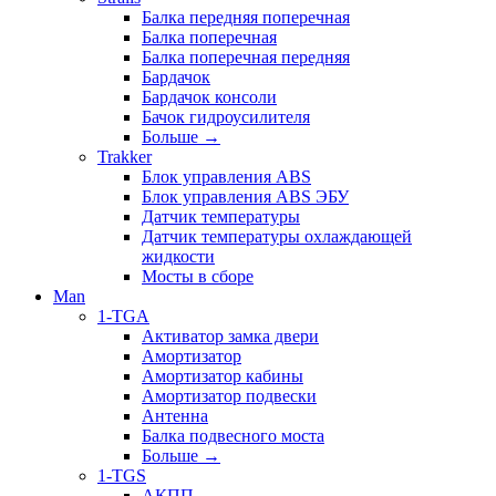
Балка передняя поперечная
Балка поперечная
Балка поперечная передняя
Бардачок
Бардачок консоли
Бачок гидроусилителя
Больше
→
Trakker
Блок управления ABS
Блок управления ABS ЭБУ
Датчик температуры
Датчик температуры охлаждающей
жидкости
Мосты в сборе
Man
1-TGA
Активатор замка двери
Амортизатор
Амортизатор кабины
Амортизатор подвески
Антенна
Балка подвесного моста
Больше
→
1-TGS
АКПП