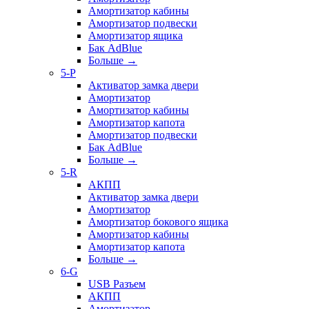
Амортизатор кабины
Амортизатор подвески
Амортизатор ящика
Бак AdBlue
Больше
→
5-P
Активатор замка двери
Амортизатор
Амортизатор кабины
Амортизатор капота
Амортизатор подвески
Бак AdBlue
Больше
→
5-R
АКПП
Активатор замка двери
Амортизатор
Амортизатор бокового ящика
Амортизатор кабины
Амортизатор капота
Больше
→
6-G
USB Разъем
АКПП
Амортизатор