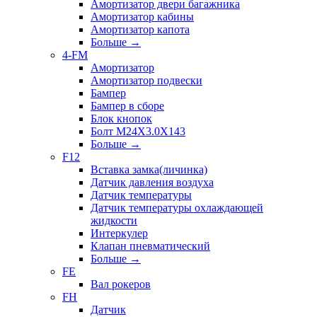
Амортизатор двери багажника
Амортизатор кабины
Амортизатор капота
Больше
→
4-FM
Амортизатор
Амортизатор подвески
Бампер
Бампер в сборе
Блок кнопок
Болт M24X3.0X143
Больше
→
F12
Вставка замка(личинка)
Датчик давления воздуха
Датчик температуры
Датчик температуры охлаждающей
жидкости
Интеркулер
Клапан пневматический
Больше
→
FE
Вал рокеров
FH
Датчик