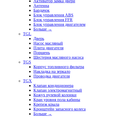
Активатор замка двери
Антенна
Бардачок
Блок управления ABS
Блок управления FFR
Блок управления двигателем
Больше
→
TGL
Дверь
Насос масляный
Плита двигателя
Поршень
Шестерня масляного насоса
TGS
Корпус топливного фильтра
Накладка на зеркало
Проводка двигателя
TGX
Клапан кондиционера
Клапан электромагнитный
Кожух рулевой колонки
Кран уровня пола кабины
Крепеж крыла
Кронштейн запасного колеса
Больше
→