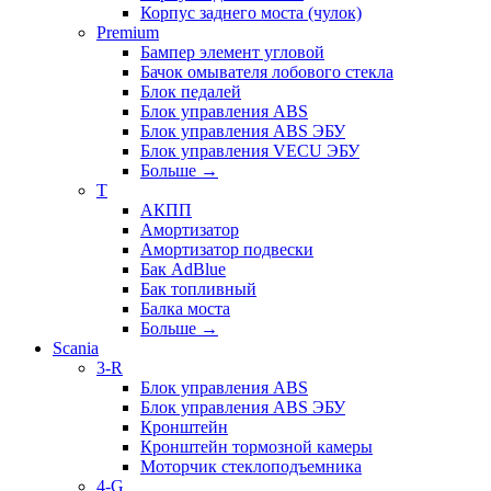
Корпус заднего моста (чулок)
Premium
Бампер элемент угловой
Бачок омывателя лобового стекла
Блок педалей
Блок управления ABS
Блок управления ABS ЭБУ
Блок управления VECU ЭБУ
Больше
→
T
АКПП
Амортизатор
Амортизатор подвески
Бак AdBlue
Бак топливный
Балка моста
Больше
→
Scania
3-R
Блок управления ABS
Блок управления ABS ЭБУ
Кронштейн
Кронштейн тормозной камеры
Моторчик стеклоподъемника
4-G