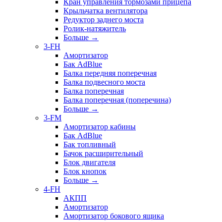
Кран управления тормозами прицепа
Крыльчатка вентилятора
Редуктор заднего моста
Ролик-натяжитель
Больше
→
3-FH
Амортизатор
Бак AdBlue
Балка передняя поперечная
Балка подвесного моста
Балка поперечная
Балка поперечная (поперечина)
Больше
→
3-FM
Амортизатор кабины
Бак AdBlue
Бак топливный
Бачок расширительный
Блок двигателя
Блок кнопок
Больше
→
4-FH
АКПП
Амортизатор
Амортизатор бокового ящика