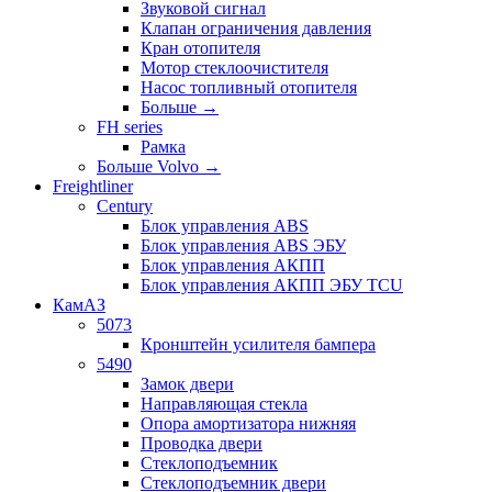
Звуковой сигнал
Клапан ограничения давления
Кран отопителя
Мотор стеклоочистителя
Насос топливный отопителя
Больше
→
FH series
Рамка
Больше Volvo
→
Freightliner
Century
Блок управления ABS
Блок управления ABS ЭБУ
Блок управления АКПП
Блок управления АКПП ЭБУ TCU
КамАЗ
5073
Кронштейн усилителя бампера
5490
Замок двери
Направляющая стекла
Опора амортизатора нижняя
Проводка двери
Стеклоподъемник
Стеклоподъемник двери