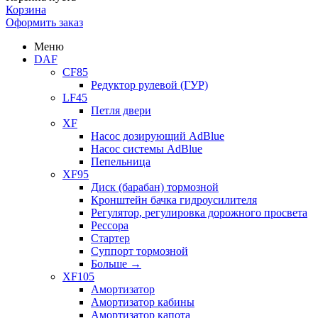
Корзина
Оформить заказ
Меню
DAF
CF85
Редуктор рулевой (ГУР)
LF45
Петля двери
XF
Насос дозирующий AdBlue
Насос системы AdBlue
Пепельница
XF95
Диск (барабан) тормозной
Кронштейн бачка гидроусилителя
Регулятор, регулировка дорожного просвета
Рессора
Стартер
Суппорт тормозной
Больше
→
XF105
Амортизатор
Амортизатор кабины
Амортизатор капота