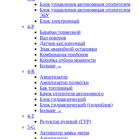
Блок управления автономным отопителем
Блок управления автономным отопителем
ЭБУ
Блок электронный
4-P
Барабан тормозной
Вал рокеров
Датчик кислородный
Знак аварийной остановки
Комбинация приборов
Коробка отбора мощности
Больше
→
4-R
Амортизатор
Амортизатор подвески
Бак топливный
Бачок отопителя автономного
Блок гидравлический
Блок гидравлический (гидроблок)
Больше
→
4-T
Редуктор рулевой (ГУР)
5-G
Активатор замка двери
Амортизатор