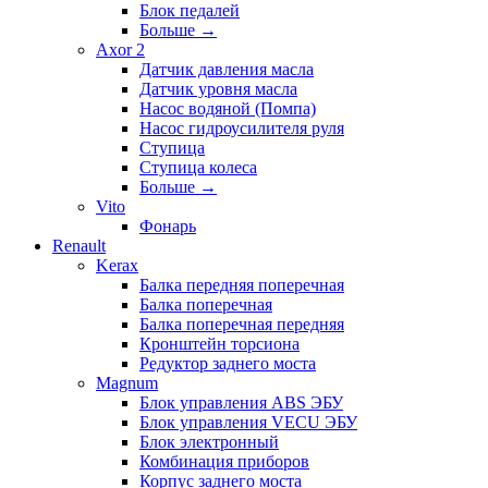
Блок педалей
Больше
→
Axor 2
Датчик давления масла
Датчик уровня масла
Насос водяной (Помпа)
Насос гидроусилителя руля
Ступица
Ступица колеса
Больше
→
Vito
Фонарь
Renault
Kerax
Балка передняя поперечная
Балка поперечная
Балка поперечная передняя
Кронштейн торсиона
Редуктор заднего моста
Magnum
Блок управления ABS ЭБУ
Блок управления VECU ЭБУ
Блок электронный
Комбинация приборов
Корпус заднего моста