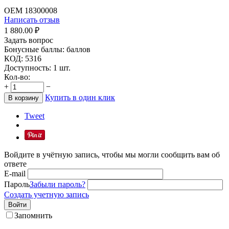
OEM
18300008
Написать отзыв
1 880.00
₽
Задать вопрос
Бонусные баллы:
баллов
КОД:
5316
Доступность:
1 шт.
Кол-во:
+
−
Купить в один клик
В корзину
Tweet
Войдите в учётную запись, чтобы мы могли сообщить вам об
ответе
E-mail
Пароль
Забыли пароль?
Создать учетную запись
Войти
Запомнить