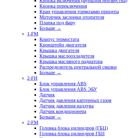
Кнопка включения (функция неизвестна)
Кнопка переключения
Кран управления тормозами прицепа
Моторчик заслонки отопителя
Планка под фару
Больше
→
1-FM
Корпус термостата
Кронштейн двигателя
Крышка двигателя
Крышка маслоохладителя
Крышка масляного радиатора
Распределитель центральной смазки
Больше
→
2-FH
Блок управления ABS
Блок управления ABS ЭБУ
Датчик
Датчик давления картерных газов
Датчик давления наддува
Датчик кондиционера
Больше
→
2-FM
Головка блока цилиндров (ГБЦ)
Головка блока цилиндров ГБЦ