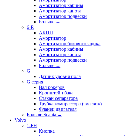
Амортизатор кабины
Амортизатор капота
Амортизатор подвески
Больше
→
6-R
АКПП
Амортизатор
Амортизатор бокового ящика
Амортизатор кабины
Амортизатор капота
Амортизатор подвески
Больше
→
G
Датчик уровня пола
G серия
Вал рокеров
Кронштейн бака
Стакан сепаратора
Трубка компрессора (змеевик)
Фланец двигателя
Больше Scania
→
Volvo
1-FH
Кнопка