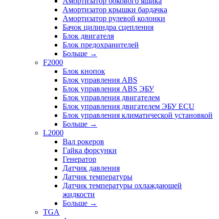
Амортизатор бокового ящика
Амортизатор крышки бардачка
Амортизатор рулевой колонки
Бачок цилиндра сцепления
Блок двигателя
Блок предохранителей
Больше
→
F2000
Блок кнопок
Блок управления ABS
Блок управления ABS ЭБУ
Блок управления двигателем
Блок управления двигателем ЭБУ ECU
Блок управления климатической установкой
Больше
→
L2000
Вал рокеров
Гайка форсунки
Генератор
Датчик давления
Датчик температуры
Датчик температуры охлаждающей
жидкости
Больше
→
TGA