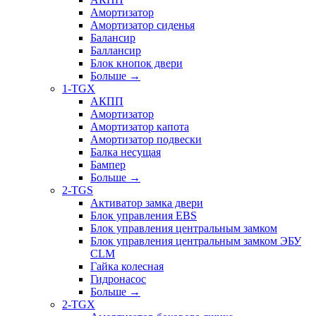
Амортизатор
Амортизатор сиденья
Балансир
Баллансир
Блок кнопок двери
Больше
→
1-TGX
АКПП
Амортизатор
Амортизатор капота
Амортизатор подвески
Балка несущая
Бампер
Больше
→
2-TGS
Активатор замка двери
Блок управления EBS
Блок управления центральным замком
Блок управления центральным замком ЭБУ
CLM
Гайка колесная
Гидронасос
Больше
→
2-TGX