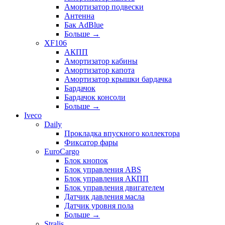
Амортизатор подвески
Антенна
Бак AdBlue
Больше
→
XF106
АКПП
Амортизатор кабины
Амортизатор капота
Амортизатор крышки бардачка
Бардачок
Бардачок консоли
Больше
→
Iveco
Daily
Прокладка впускного коллектора
Фиксатор фары
EuroCargo
Блок кнопок
Блок управления ABS
Блок управления АКПП
Блок управления двигателем
Датчик давления масла
Датчик уровня пола
Больше
→
Stralis