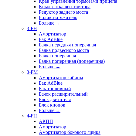
Кран управления тормозами прицепа
Крыльчатка вентилятора
Редуктор заднего моста
Ролик-натяжитель
Больше
→
3-FH
Амортизатор
Бак AdBlue
Балка передняя поперечная
Балка подвесного моста
Балка поперечная
Балка поперечная (поперечина)
Больше
→
3-FM
Амортизатор кабины
Бак AdBlue
Бак топливный
Бачок расширительный
Блок двигателя
Блок кнопок
Больше
→
4-FH
АКПП
Амортизатор
Амортизатор бокового ящика