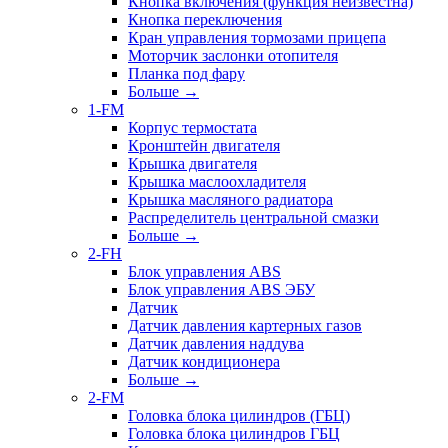
Кнопка включения (функция неизвестна)
Кнопка переключения
Кран управления тормозами прицепа
Моторчик заслонки отопителя
Планка под фару
Больше
→
1-FM
Корпус термостата
Кронштейн двигателя
Крышка двигателя
Крышка маслоохладителя
Крышка масляного радиатора
Распределитель центральной смазки
Больше
→
2-FH
Блок управления ABS
Блок управления ABS ЭБУ
Датчик
Датчик давления картерных газов
Датчик давления наддува
Датчик кондиционера
Больше
→
2-FM
Головка блока цилиндров (ГБЦ)
Головка блока цилиндров ГБЦ