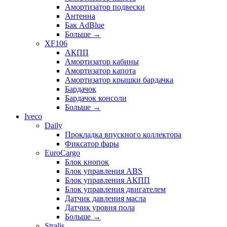
Амортизатор подвески
Антенна
Бак AdBlue
Больше
→
XF106
АКПП
Амортизатор кабины
Амортизатор капота
Амортизатор крышки бардачка
Бардачок
Бардачок консоли
Больше
→
Iveco
Daily
Прокладка впускного коллектора
Фиксатор фары
EuroCargo
Блок кнопок
Блок управления ABS
Блок управления АКПП
Блок управления двигателем
Датчик давления масла
Датчик уровня пола
Больше
→
Stralis