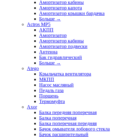
Амортизатор кабины
Амортизатор капота
Амортизатор крышки бардачка
Больше
→
Actros MP5
АКПП
Амортизатор
Амортизатор кабины
Амортизатор подвески
Антенна
Бак гидравлический
Больше
→
Atego
Крыльчатка вентилятора
МКПП
Насос масляный
Педаль газа
Поршень
Термомуфта
Axor
Балка передняя поперечная
Балка поперечная
Балка поперечная передняя
Бачок омывателя лобового стекла
Бачок расширительный