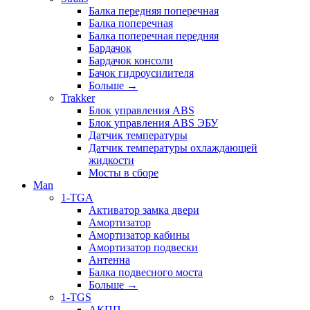
Балка передняя поперечная
Балка поперечная
Балка поперечная передняя
Бардачок
Бардачок консоли
Бачок гидроусилителя
Больше
→
Trakker
Блок управления ABS
Блок управления ABS ЭБУ
Датчик температуры
Датчик температуры охлаждающей
жидкости
Мосты в сборе
Man
1-TGA
Активатор замка двери
Амортизатор
Амортизатор кабины
Амортизатор подвески
Антенна
Балка подвесного моста
Больше
→
1-TGS
АКПП