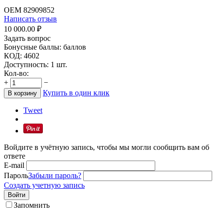
OEM
82909852
Написать отзыв
10 000.00
₽
Задать вопрос
Бонусные баллы:
баллов
КОД:
4602
Доступность:
1 шт.
Кол-во:
+
−
Купить в один клик
В корзину
Tweet
Войдите в учётную запись, чтобы мы могли сообщить вам об
ответе
E-mail
Пароль
Забыли пароль?
Создать учетную запись
Войти
Запомнить