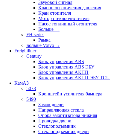
Звуковой сигнал
Клапан ограничения давления
Кран отопителя
Мотор стеклоочистителя
Насос топливный отопителя
Больше
→
FH series
Рамка
Больше Volvo
→
Freightliner
Century
Блок управления ABS
Блок управления ABS ЭБУ
Блок управления АКПП
Блок управления АКПП ЭБУ TCU
КамАЗ
5073
Кронштейн усилителя бампера
5490
Замок двери
Направляющая стекла
Опора амортизатора нижняя
Проводка двери
Стеклоподъемник
Стеклоподъемник двери