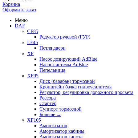
Корзина
Оформить заказ
Меню
DAF
CF85
Редуктор рулевой (ГУР)
LF45
Петля двери
XF
Насос дозирующий AdBlue
Насос системы AdBlue
Пепельница
XF95
Диск (барабан) тормозной
Кронштейн бачка гидроусилителя
Регулятор, регулировка дорожного просвета
Рессора
Стартер
Суппорт тормозной
Больше
→
XF105
Амортизатор
Амортизатор кабины
Амортизатор капота