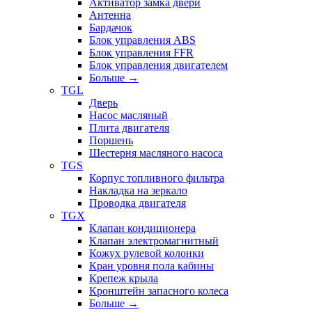
Активатор замка двери
Антенна
Бардачок
Блок управления ABS
Блок управления FFR
Блок управления двигателем
Больше
→
TGL
Дверь
Насос масляный
Плита двигателя
Поршень
Шестерня масляного насоса
TGS
Корпус топливного фильтра
Накладка на зеркало
Проводка двигателя
TGX
Клапан кондиционера
Клапан электромагнитный
Кожух рулевой колонки
Кран уровня пола кабины
Крепеж крыла
Кронштейн запасного колеса
Больше
→