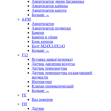
Амортизатор двери багажника
Амортизатор кабины
Амортизатор капота
Больше
→
4-FM
Амортизатор
Амортизатор подвески
Бампер
Бампер в сборе
Блок кнопок
Болт M24X3.0X143
Больше
→
F12
Вставка замка(личинка)
Датчик давления воздуха
Датчик температуры
Датчик температуры охлаждающей
жидкости
Интеркулер
Клапан пневматический
Больше
→
FE
Вал рокеров
FH
Датчик