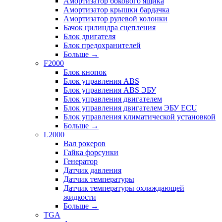
Амортизатор бокового ящика
Амортизатор крышки бардачка
Амортизатор рулевой колонки
Бачок цилиндра сцепления
Блок двигателя
Блок предохранителей
Больше
→
F2000
Блок кнопок
Блок управления ABS
Блок управления ABS ЭБУ
Блок управления двигателем
Блок управления двигателем ЭБУ ECU
Блок управления климатической установкой
Больше
→
L2000
Вал рокеров
Гайка форсунки
Генератор
Датчик давления
Датчик температуры
Датчик температуры охлаждающей
жидкости
Больше
→
TGA