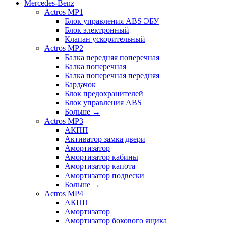
Mercedes-Benz
Actros MP1
Блок управления ABS ЭБУ
Блок электронный
Клапан ускорительный
Actros MP2
Балка передняя поперечная
Балка поперечная
Балка поперечная передняя
Бардачок
Блок предохранителей
Блок управления ABS
Больше
→
Actros MP3
АКПП
Активатор замка двери
Амортизатор
Амортизатор кабины
Амортизатор капота
Амортизатор подвески
Больше
→
Actros MP4
АКПП
Амортизатор
Амортизатор бокового ящика