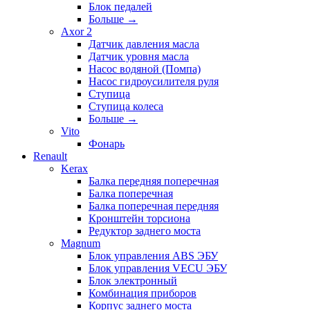
Блок педалей
Больше
→
Axor 2
Датчик давления масла
Датчик уровня масла
Насос водяной (Помпа)
Насос гидроусилителя руля
Ступица
Ступица колеса
Больше
→
Vito
Фонарь
Renault
Kerax
Балка передняя поперечная
Балка поперечная
Балка поперечная передняя
Кронштейн торсиона
Редуктор заднего моста
Magnum
Блок управления ABS ЭБУ
Блок управления VECU ЭБУ
Блок электронный
Комбинация приборов
Корпус заднего моста