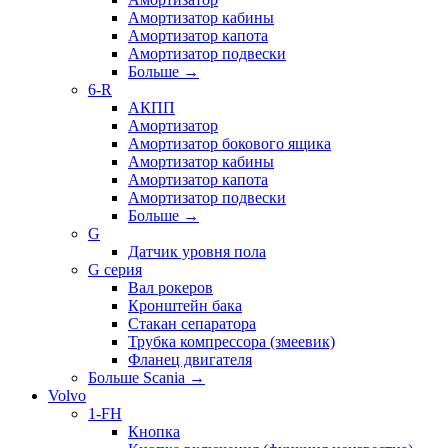
Амортизатор кабины
Амортизатор капота
Амортизатор подвески
Больше
→
6-R
АКПП
Амортизатор
Амортизатор бокового ящика
Амортизатор кабины
Амортизатор капота
Амортизатор подвески
Больше
→
G
Датчик уровня пола
G серия
Вал рокеров
Кронштейн бака
Стакан сепаратора
Трубка компрессора (змеевик)
Фланец двигателя
Больше Scania
→
Volvo
1-FH
Кнопка