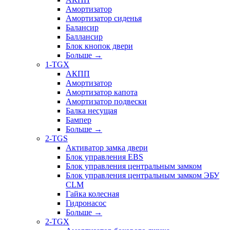
Амортизатор
Амортизатор сиденья
Балансир
Баллансир
Блок кнопок двери
Больше
→
1-TGX
АКПП
Амортизатор
Амортизатор капота
Амортизатор подвески
Балка несущая
Бампер
Больше
→
2-TGS
Активатор замка двери
Блок управления EBS
Блок управления центральным замком
Блок управления центральным замком ЭБУ
CLM
Гайка колесная
Гидронасос
Больше
→
2-TGX