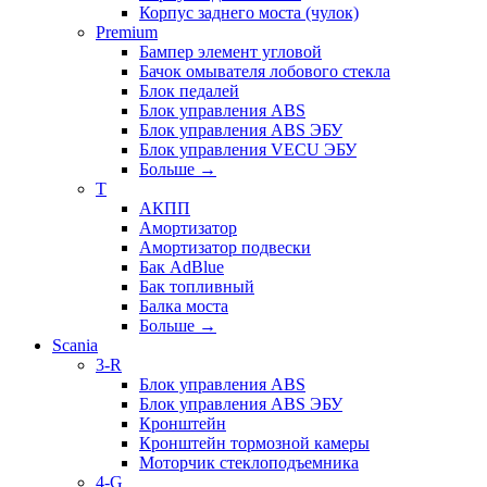
Корпус заднего моста (чулок)
Premium
Бампер элемент угловой
Бачок омывателя лобового стекла
Блок педалей
Блок управления ABS
Блок управления ABS ЭБУ
Блок управления VECU ЭБУ
Больше
→
T
АКПП
Амортизатор
Амортизатор подвески
Бак AdBlue
Бак топливный
Балка моста
Больше
→
Scania
3-R
Блок управления ABS
Блок управления ABS ЭБУ
Кронштейн
Кронштейн тормозной камеры
Моторчик стеклоподъемника
4-G