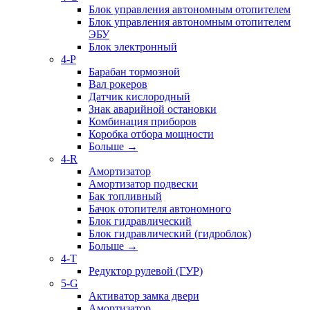
Блок управления автономным отопителем
Блок управления автономным отопителем
ЭБУ
Блок электронный
4-P
Барабан тормозной
Вал рокеров
Датчик кислородный
Знак аварийной остановки
Комбинация приборов
Коробка отбора мощности
Больше
→
4-R
Амортизатор
Амортизатор подвески
Бак топливный
Бачок отопителя автономного
Блок гидравлический
Блок гидравлический (гидроблок)
Больше
→
4-T
Редуктор рулевой (ГУР)
5-G
Активатор замка двери
Амортизатор