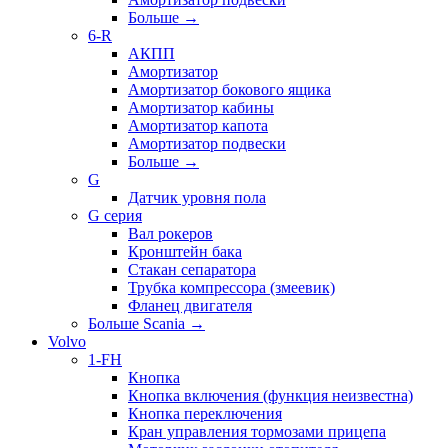
Больше
→
6-R
АКПП
Амортизатор
Амортизатор бокового ящика
Амортизатор кабины
Амортизатор капота
Амортизатор подвески
Больше
→
G
Датчик уровня пола
G серия
Вал рокеров
Кронштейн бака
Стакан сепаратора
Трубка компрессора (змеевик)
Фланец двигателя
Больше Scania
→
Volvo
1-FH
Кнопка
Кнопка включения (функция неизвестна)
Кнопка переключения
Кран управления тормозами прицепа