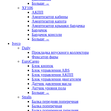
Больше
→
XF106
АКПП
Амортизатор кабины
Амортизатор капота
Амортизатор крышки бардачка
Бардачок
Бардачок консоли
Больше
→
Iveco
Daily
Прокладка впускного коллектора
Фиксатор фары
EuroCargo
Блок кнопок
Блок управления ABS
Блок управления АКПП
Блок управления двигателем
Датчик давления масла
Датчик уровня пола
Больше
→
Stralis
Балка передняя поперечная
Балка поперечная
Балка поперечная передняя