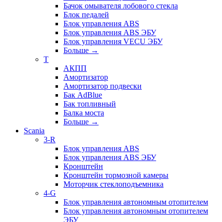
Бачок омывателя лобового стекла
Блок педалей
Блок управления ABS
Блок управления ABS ЭБУ
Блок управления VECU ЭБУ
Больше
→
T
АКПП
Амортизатор
Амортизатор подвески
Бак AdBlue
Бак топливный
Балка моста
Больше
→
Scania
3-R
Блок управления ABS
Блок управления ABS ЭБУ
Кронштейн
Кронштейн тормозной камеры
Моторчик стеклоподъемника
4-G
Блок управления автономным отопителем
Блок управления автономным отопителем
ЭБУ