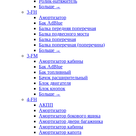
Ролик-натяжитель
Больше
→
3-FH
Амортизатор
Бак AdBlue
Балка передняя поперечная
Балка подвесного моста
Балка поперечная
Балка поперечная (поперечина)
Больше
→
3-FM
Амортизатор кабины
Бак AdBlue
Бак топливный
Бачок расширительный
Блок двигателя
Блок кнопок
Больше
→
4-FH
АКПП
Амортизатор
Амортизатор бокового ящика
Амортизатор двери багажника
Амортизатор кабины
Амортизатор капота