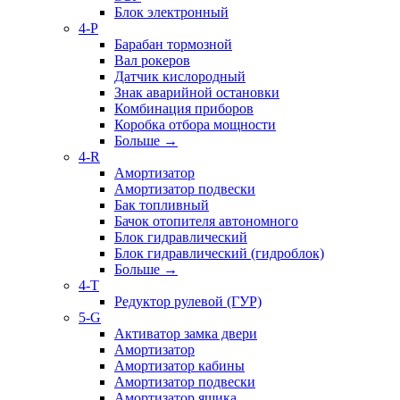
Блок электронный
4-P
Барабан тормозной
Вал рокеров
Датчик кислородный
Знак аварийной остановки
Комбинация приборов
Коробка отбора мощности
Больше
→
4-R
Амортизатор
Амортизатор подвески
Бак топливный
Бачок отопителя автономного
Блок гидравлический
Блок гидравлический (гидроблок)
Больше
→
4-T
Редуктор рулевой (ГУР)
5-G
Активатор замка двери
Амортизатор
Амортизатор кабины
Амортизатор подвески
Амортизатор ящика