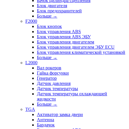
Бачок цилиндра сцепления
Блок двигателя
Блок предохранителей
Больше
→
F2000
Блок кнопок
Блок управления ABS
Блок управления ABS ЭБУ
Блок управления двигателем
Блок управления двигателем ЭБУ ECU
Блок управления климатической установкой
Больше
→
L2000
Вал рокеров
Гайка форсунки
Генератор
Датчик давления
Датчик температуры
Датчик температуры охлаждающей
жидкости
Больше
→
TGA
Активатор замка двери
Антенна
Бардачок