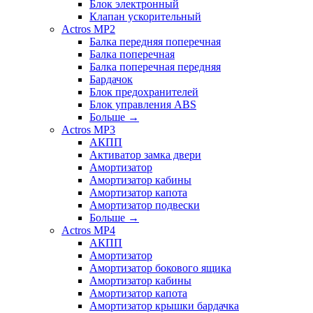
Блок электронный
Клапан ускорительный
Actros MP2
Балка передняя поперечная
Балка поперечная
Балка поперечная передняя
Бардачок
Блок предохранителей
Блок управления ABS
Больше
→
Actros MP3
АКПП
Активатор замка двери
Амортизатор
Амортизатор кабины
Амортизатор капота
Амортизатор подвески
Больше
→
Actros MP4
АКПП
Амортизатор
Амортизатор бокового ящика
Амортизатор кабины
Амортизатор капота
Амортизатор крышки бардачка