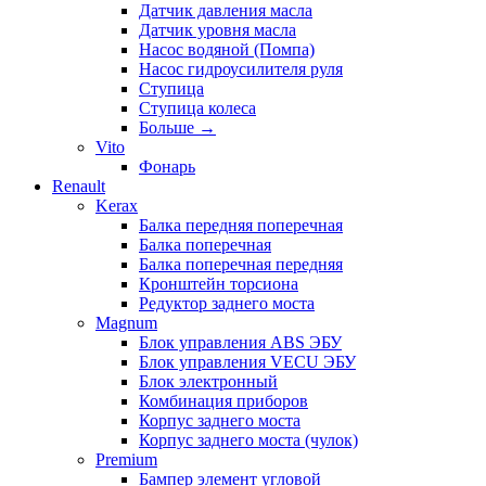
Датчик давления масла
Датчик уровня масла
Насос водяной (Помпа)
Насос гидроусилителя руля
Ступица
Ступица колеса
Больше
→
Vito
Фонарь
Renault
Kerax
Балка передняя поперечная
Балка поперечная
Балка поперечная передняя
Кронштейн торсиона
Редуктор заднего моста
Magnum
Блок управления ABS ЭБУ
Блок управления VECU ЭБУ
Блок электронный
Комбинация приборов
Корпус заднего моста
Корпус заднего моста (чулок)
Premium
Бампер элемент угловой