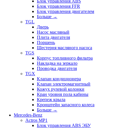
Блок управления ABS
Блок управления FFR
Блок управления двигателем
Больше
→
TGL
Дверь
Насос масляный
Плита двигателя
Поршень
Шестерня масляного насоса
TGS
Корпус топливного фильтра
Накладка на зеркало
Проводка двигателя
TGX
Клапан кондиционера
Клапан электромагнитный
Кожух рулевой колонки
Кран уровня пола кабины
Крепеж крыла
Кронштейн запасного колеса
Больше
→
Mercedes-Benz
Actros MP1
Блок управления ABS ЭБУ