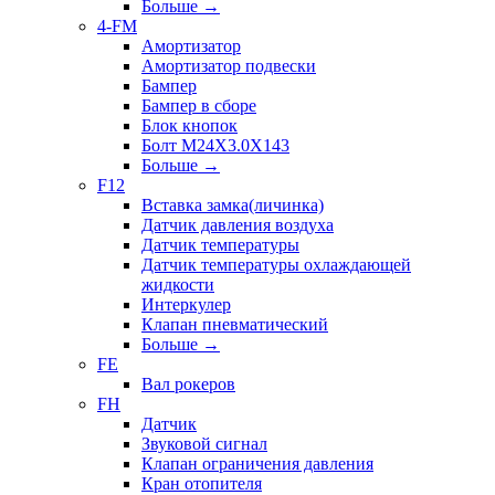
Больше
→
4-FM
Амортизатор
Амортизатор подвески
Бампер
Бампер в сборе
Блок кнопок
Болт M24X3.0X143
Больше
→
F12
Вставка замка(личинка)
Датчик давления воздуха
Датчик температуры
Датчик температуры охлаждающей
жидкости
Интеркулер
Клапан пневматический
Больше
→
FE
Вал рокеров
FH
Датчик
Звуковой сигнал
Клапан ограничения давления
Кран отопителя