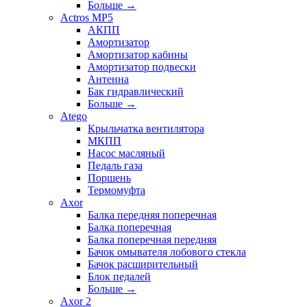
Больше
→
Actros MP5
АКПП
Амортизатор
Амортизатор кабины
Амортизатор подвески
Антенна
Бак гидравлический
Больше
→
Atego
Крыльчатка вентилятора
МКПП
Насос масляный
Педаль газа
Поршень
Термомуфта
Axor
Балка передняя поперечная
Балка поперечная
Балка поперечная передняя
Бачок омывателя лобового стекла
Бачок расширительный
Блок педалей
Больше
→
Axor 2