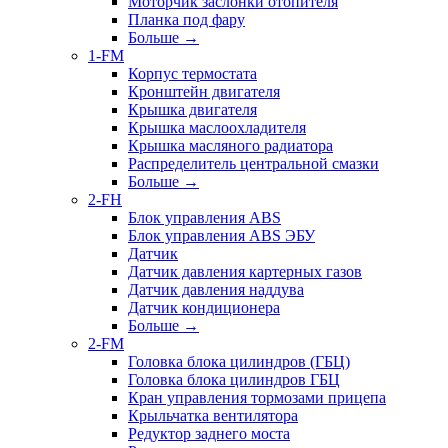
Моторчик заслонки отопителя
Планка под фару
Больше
→
1-FM
Корпус термостата
Кронштейн двигателя
Крышка двигателя
Крышка маслоохладителя
Крышка масляного радиатора
Распределитель центральной смазки
Больше
→
2-FH
Блок управления ABS
Блок управления ABS ЭБУ
Датчик
Датчик давления картерных газов
Датчик давления наддува
Датчик кондиционера
Больше
→
2-FM
Головка блока цилиндров (ГБЦ)
Головка блока цилиндров ГБЦ
Кран управления тормозами прицепа
Крыльчатка вентилятора
Редуктор заднего моста