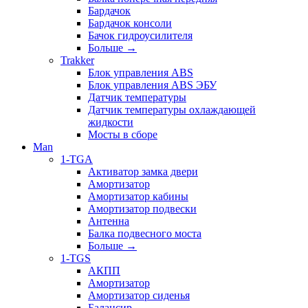
Бардачок
Бардачок консоли
Бачок гидроусилителя
Больше
→
Trakker
Блок управления ABS
Блок управления ABS ЭБУ
Датчик температуры
Датчик температуры охлаждающей
жидкости
Мосты в сборе
Man
1-TGA
Активатор замка двери
Амортизатор
Амортизатор кабины
Амортизатор подвески
Антенна
Балка подвесного моста
Больше
→
1-TGS
АКПП
Амортизатор
Амортизатор сиденья
Балансир