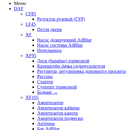
Меню
DAF
CF85
Редуктор рулевой (ГУР)
LF45
Петля двери
XF
Насос дозирующий AdBlue
Насос системы AdBlue
Пепельница
XF95
Диск (барабан) тормозной
Кронштейн бачка гидроусилителя
Регулятор, регулировка дорожного просвета
Рессора
Стартер
Суппорт тормозной
Больше
→
XF105
Амортизатор
Амортизатор кабины
Амортизатор капота
Амортизатор подвески
Антенна
Бак AdBlue