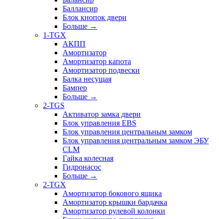
Баллансир
Блок кнопок двери
Больше
→
1-TGX
АКПП
Амортизатор
Амортизатор капота
Амортизатор подвески
Балка несущая
Бампер
Больше
→
2-TGS
Активатор замка двери
Блок управления EBS
Блок управления центральным замком
Блок управления центральным замком ЭБУ
CLM
Гайка колесная
Гидронасос
Больше
→
2-TGX
Амортизатор бокового ящика
Амортизатор крышки бардачка
Амортизатор рулевой колонки