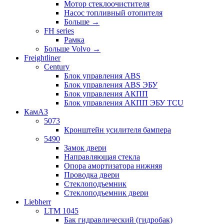
Мотор стеклоочистителя
Насос топливный отопителя
Больше
→
FH series
Рамка
Больше Volvo
→
Freightliner
Century
Блок управления ABS
Блок управления ABS ЭБУ
Блок управления АКПП
Блок управления АКПП ЭБУ TCU
КамАЗ
5073
Кронштейн усилителя бампера
5490
Замок двери
Направляющая стекла
Опора амортизатора нижняя
Проводка двери
Стеклоподъемник
Стеклоподъемник двери
Liebherr
LTM 1045
Бак гидравлический (гидробак)