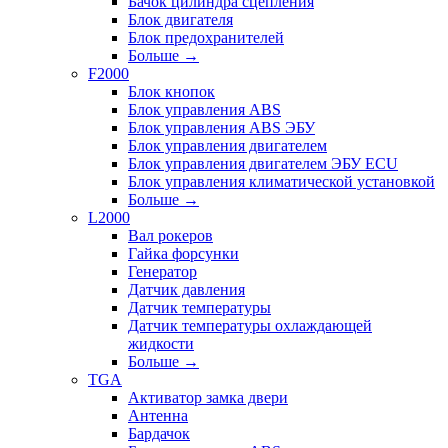
Бачок цилиндра сцепления
Блок двигателя
Блок предохранителей
Больше
→
F2000
Блок кнопок
Блок управления ABS
Блок управления ABS ЭБУ
Блок управления двигателем
Блок управления двигателем ЭБУ ECU
Блок управления климатической установкой
Больше
→
L2000
Вал рокеров
Гайка форсунки
Генератор
Датчик давления
Датчик температуры
Датчик температуры охлаждающей
жидкости
Больше
→
TGA
Активатор замка двери
Антенна
Бардачок