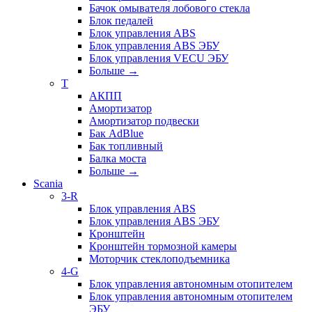
Бачок омывателя лобового стекла
Блок педалей
Блок управления ABS
Блок управления ABS ЭБУ
Блок управления VECU ЭБУ
Больше
→
T
АКПП
Амортизатор
Амортизатор подвески
Бак AdBlue
Бак топливный
Балка моста
Больше
→
Scania
3-R
Блок управления ABS
Блок управления ABS ЭБУ
Кронштейн
Кронштейн тормозной камеры
Моторчик стеклоподъемника
4-G
Блок управления автономным отопителем
Блок управления автономным отопителем
ЭБУ