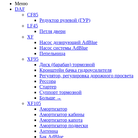
Меню
DAF
CF85
Редуктор рулевой (ГУР)
LF45
Петля двери
XF
Насос дозирующий AdBlue
Насос системы AdBlue
Пепельница
XF95
Диск (барабан) тормозной
Кронштейн бачка гидроусилителя
Регулятор, регулировка дорожного просвета
Рессора
Стартер
Суппорт тормозной
Больше
→
XF105
Амортизатор
Амортизатор кабины
Амортизатор капота
Амортизатор подвески
Антенна
Бак AdBlue