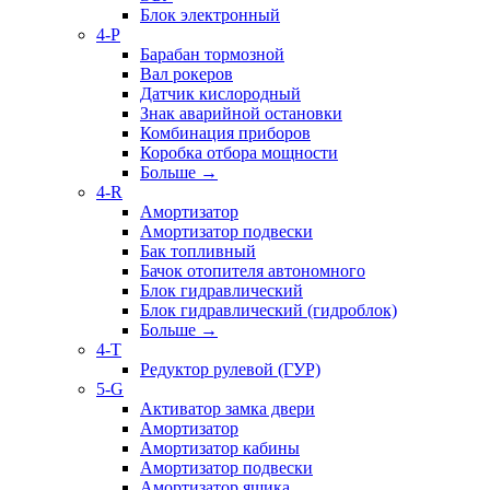
Блок электронный
4-P
Барабан тормозной
Вал рокеров
Датчик кислородный
Знак аварийной остановки
Комбинация приборов
Коробка отбора мощности
Больше
→
4-R
Амортизатор
Амортизатор подвески
Бак топливный
Бачок отопителя автономного
Блок гидравлический
Блок гидравлический (гидроблок)
Больше
→
4-T
Редуктор рулевой (ГУР)
5-G
Активатор замка двери
Амортизатор
Амортизатор кабины
Амортизатор подвески
Амортизатор ящика