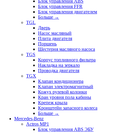
Блок управления ABS
Блок управления FFR
Блок управления двигателем
Больше
→
TGL
Дверь
Насос масляный
Плита двигателя
Поршень
Шестерня масляного насоса
TGS
Корпус топливного фильтра
Накладка на зеркало
Проводка двигателя
TGX
Клапан кондиционера
Клапан электромагнитный
Кожух рулевой колонки
Кран уровня пола кабины
Крепеж крыла
Кронштейн запасного колеса
Больше
→
Mercedes-Benz
Actros MP1
Блок управления ABS ЭБУ