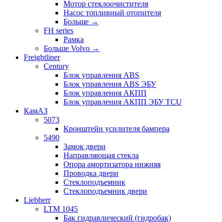
Мотор стеклоочистителя
Насос топливный отопителя
Больше
→
FH series
Рамка
Больше Volvo
→
Freightliner
Century
Блок управления ABS
Блок управления ABS ЭБУ
Блок управления АКПП
Блок управления АКПП ЭБУ TCU
КамАЗ
5073
Кронштейн усилителя бампера
5490
Замок двери
Направляющая стекла
Опора амортизатора нижняя
Проводка двери
Стеклоподъемник
Стеклоподъемник двери
Liebherr
LTM 1045
Бак гидравлический (гидробак)