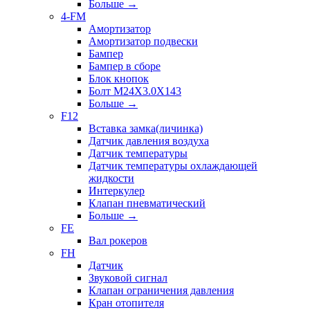
Больше
→
4-FM
Амортизатор
Амортизатор подвески
Бампер
Бампер в сборе
Блок кнопок
Болт M24X3.0X143
Больше
→
F12
Вставка замка(личинка)
Датчик давления воздуха
Датчик температуры
Датчик температуры охлаждающей
жидкости
Интеркулер
Клапан пневматический
Больше
→
FE
Вал рокеров
FH
Датчик
Звуковой сигнал
Клапан ограничения давления
Кран отопителя