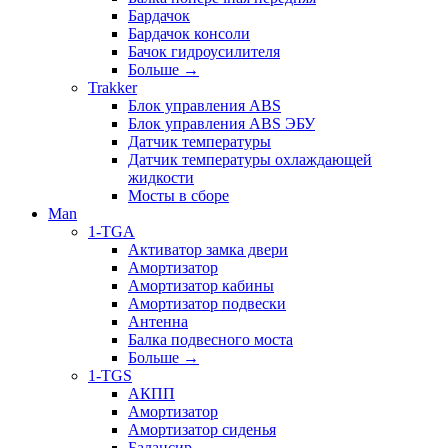
Бардачок
Бардачок консоли
Бачок гидроусилителя
Больше
→
Trakker
Блок управления ABS
Блок управления ABS ЭБУ
Датчик температуры
Датчик температуры охлаждающей
жидкости
Мосты в сборе
Man
1-TGA
Активатор замка двери
Амортизатор
Амортизатор кабины
Амортизатор подвески
Антенна
Балка подвесного моста
Больше
→
1-TGS
АКПП
Амортизатор
Амортизатор сиденья
Балансир