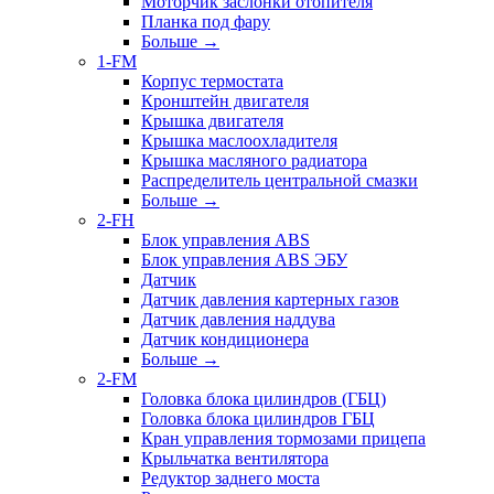
Моторчик заслонки отопителя
Планка под фару
Больше
→
1-FM
Корпус термостата
Кронштейн двигателя
Крышка двигателя
Крышка маслоохладителя
Крышка масляного радиатора
Распределитель центральной смазки
Больше
→
2-FH
Блок управления ABS
Блок управления ABS ЭБУ
Датчик
Датчик давления картерных газов
Датчик давления наддува
Датчик кондиционера
Больше
→
2-FM
Головка блока цилиндров (ГБЦ)
Головка блока цилиндров ГБЦ
Кран управления тормозами прицепа
Крыльчатка вентилятора
Редуктор заднего моста