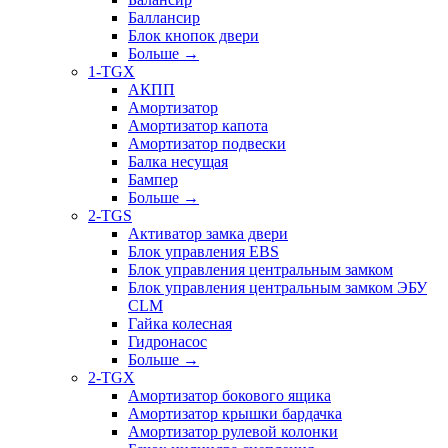
Баллансир
Блок кнопок двери
Больше
→
1-TGX
АКПП
Амортизатор
Амортизатор капота
Амортизатор подвески
Балка несущая
Бампер
Больше
→
2-TGS
Активатор замка двери
Блок управления EBS
Блок управления центральным замком
Блок управления центральным замком ЭБУ
CLM
Гайка колесная
Гидронасос
Больше
→
2-TGX
Амортизатор бокового ящика
Амортизатор крышки бардачка
Амортизатор рулевой колонки