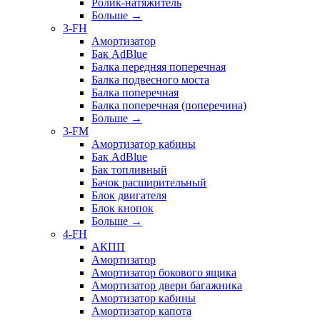
Ролик-натяжитель
Больше
→
3-FH
Амортизатор
Бак AdBlue
Балка передняя поперечная
Балка подвесного моста
Балка поперечная
Балка поперечная (поперечина)
Больше
→
3-FM
Амортизатор кабины
Бак AdBlue
Бак топливный
Бачок расширительный
Блок двигателя
Блок кнопок
Больше
→
4-FH
АКПП
Амортизатор
Амортизатор бокового ящика
Амортизатор двери багажника
Амортизатор кабины
Амортизатор капота