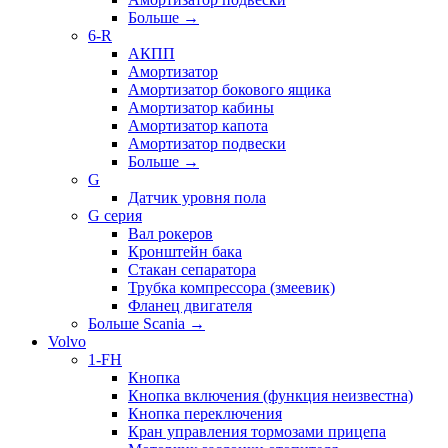
Больше
→
6-R
АКПП
Амортизатор
Амортизатор бокового ящика
Амортизатор кабины
Амортизатор капота
Амортизатор подвески
Больше
→
G
Датчик уровня пола
G серия
Вал рокеров
Кронштейн бака
Стакан сепаратора
Трубка компрессора (змеевик)
Фланец двигателя
Больше Scania
→
Volvo
1-FH
Кнопка
Кнопка включения (функция неизвестна)
Кнопка переключения
Кран управления тормозами прицепа