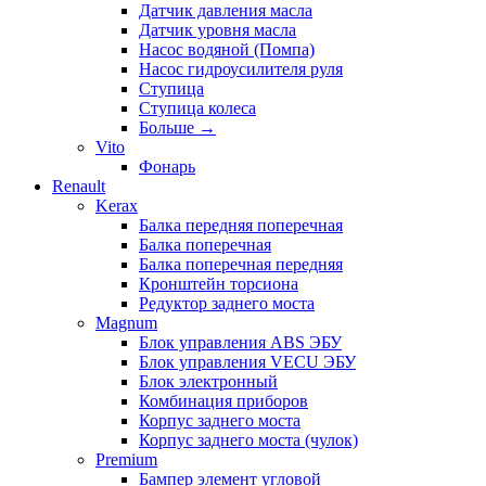
Датчик давления масла
Датчик уровня масла
Насос водяной (Помпа)
Насос гидроусилителя руля
Ступица
Ступица колеса
Больше
→
Vito
Фонарь
Renault
Kerax
Балка передняя поперечная
Балка поперечная
Балка поперечная передняя
Кронштейн торсиона
Редуктор заднего моста
Magnum
Блок управления ABS ЭБУ
Блок управления VECU ЭБУ
Блок электронный
Комбинация приборов
Корпус заднего моста
Корпус заднего моста (чулок)
Premium
Бампер элемент угловой