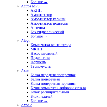
Больше
→
Actros MP5
АКПП
Амортизатор
Амортизатор кабины
Амортизатор подвески
Антенна
Бак гидравлический
Больше
→
Atego
Крыльчатка вентилятора
МКПП
Насос масляный
Педаль газа
Поршень
Термомуфта
Axor
Балка передняя поперечная
Балка поперечная
Балка поперечная передняя
Бачок омывателя лобового стекла
Бачок расширительный
Блок педалей
Больше
→
Axor 2