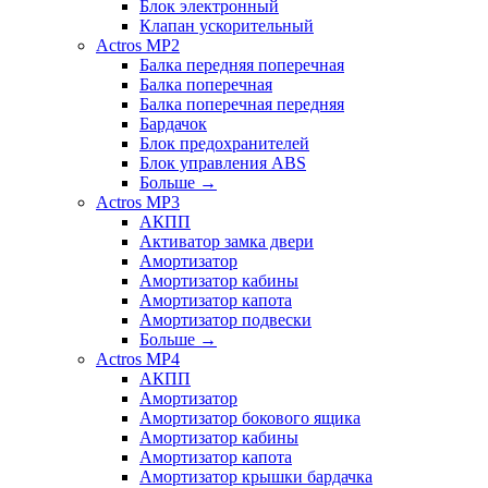
Блок электронный
Клапан ускорительный
Actros MP2
Балка передняя поперечная
Балка поперечная
Балка поперечная передняя
Бардачок
Блок предохранителей
Блок управления ABS
Больше
→
Actros MP3
АКПП
Активатор замка двери
Амортизатор
Амортизатор кабины
Амортизатор капота
Амортизатор подвески
Больше
→
Actros MP4
АКПП
Амортизатор
Амортизатор бокового ящика
Амортизатор кабины
Амортизатор капота
Амортизатор крышки бардачка