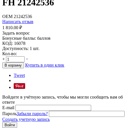
FH 21242536
OEM
21242536
Написать отзыв
1 810.00
₽
Задать вопрос
Бонусные баллы:
баллов
КОД:
16078
Доступность:
1 шт.
Кол-во:
+
−
Купить в один клик
В корзину
Tweet
Войдите в учётную запись, чтобы мы могли сообщить вам об
ответе
E-mail
Пароль
Забыли пароль?
Создать учетную запись
Войти