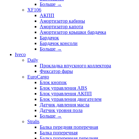
Больше
→
XF106
АКПП
Амортизатор кабины
Амортизатор капота
Амортизатор крышки бардачка
Бардачок
Бардачок консоли
Больше
→
Iveco
Daily
Прокладка впускного коллектора
Фиксатор фары
EuroCargo
Блок кнопок
Блок управления ABS
Блок управления АКПП
Блок управления двигателем
Датчик давления масла
Датчик уровня пола
Больше
→
Stralis
Балка передняя поперечная
Балка поперечная
Балка поперечная передняя