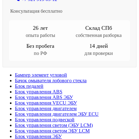
Консультация бесплатно
26 лет
Склад СПб
опыта работы
собственная разборка
Без пробега
14 дней
по РФ
для проверки
Бампер элемент угловой
Бачок омывателя лобового стекла
Блок педалей
Блок управления ABS
Блок управления ABS ЭБУ
Блок управления VECU ЭБУ
Блок управления двигателем
Блок управления двигателем ЭБУ ECU
Блок управления подвеской
Блок управления светом (ЭБУ LCM)
Блок управления светом ЭБУ LCM
Блок управления ЭБУ