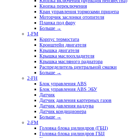
Кнопка включения (функция неизвестна)
Кнопка переключения
Кран управления тормозами прицепа
Моторчик заслонки отопителя
Планка под фару
Больше
→
1-FM
Корпус термостата
Кронштейн двигателя
Крышка двигателя
Крышка маслоохладителя
Крышка масляного радиатора
Распределитель центральной смазки
Больше
→
2-FH
Блок управления ABS
Блок управления ABS ЭБУ
Датчик
Датчик давления картерных газов
Датчик давления наддува
Датчик кондиционера
Больше
→
2-FM
Головка блока цилиндров (ГБЦ)
Головка блока цилиндров ГБЦ