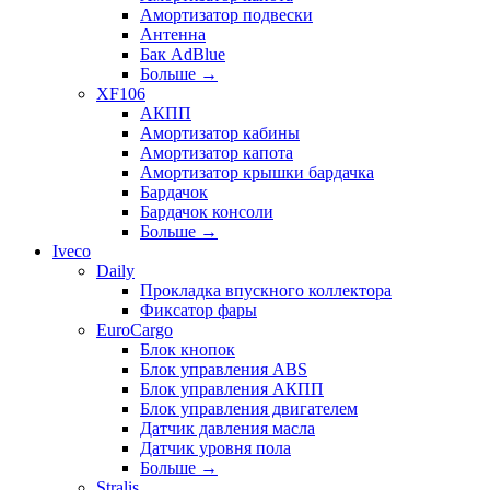
Амортизатор подвески
Антенна
Бак AdBlue
Больше
→
XF106
АКПП
Амортизатор кабины
Амортизатор капота
Амортизатор крышки бардачка
Бардачок
Бардачок консоли
Больше
→
Iveco
Daily
Прокладка впускного коллектора
Фиксатор фары
EuroCargo
Блок кнопок
Блок управления ABS
Блок управления АКПП
Блок управления двигателем
Датчик давления масла
Датчик уровня пола
Больше
→
Stralis