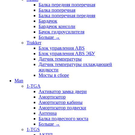
Балка передняя поперечная
Балка поперечная
Балка поперечная передняя
Бардачок
Бардачок консоли
Бачок гидроусилителя
Больше
→
Trakker
Блок управления ABS
Блок управления ABS ЭБУ
Датчик температуры
Датчик температуры охлаждающей
жидкости
Мосты в сборе
Man
1-TGA
Активатор замка двери
Амортизатор
Амортизатор кабины
Амортизатор подвески
Антенна
Балка подвесного моста
Больше
→
1-TGS
АКПП