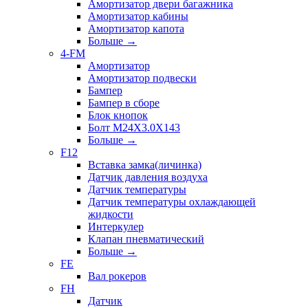
Амортизатор двери багажника
Амортизатор кабины
Амортизатор капота
Больше
→
4-FM
Амортизатор
Амортизатор подвески
Бампер
Бампер в сборе
Блок кнопок
Болт M24X3.0X143
Больше
→
F12
Вставка замка(личинка)
Датчик давления воздуха
Датчик температуры
Датчик температуры охлаждающей
жидкости
Интеркулер
Клапан пневматический
Больше
→
FE
Вал рокеров
FH
Датчик