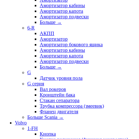
Амортизатор кабины
Амортизатор капота
Амортизатор подвески
Больше
→
6-R
АКПП
Амортизатор
Амортизатор бокового ящика
Амортизатор кабины
Амортизатор капота
Амортизатор подвески
Больше
→
G
Датчик уровня пола
G серия
Вал рокеров
Кронштейн бака
Стакан сепаратора
Трубка компрессора (змеевик)
Фланец двигателя
Больше Scania
→
Volvo
1-FH
Кнопка