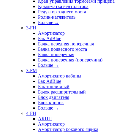
Кран управления тормозами прицепа
Крыльчатка вентилятора
Редуктор заднего моста
Ролик-натяжитель
Больше
→
3-FH
Амортизатор
Бак AdBlue
Балка передняя поперечная
Балка подвесного моста
Балка поперечная
Балка поперечная (поперечина)
Больше
→
3-FM
Амортизатор кабины
Бак AdBlue
Бак топливный
Бачок расширительный
Блок двигателя
Блок кнопок
Больше
→
4-FH
АКПП
Амортизатор
Амортизатор бокового ящика