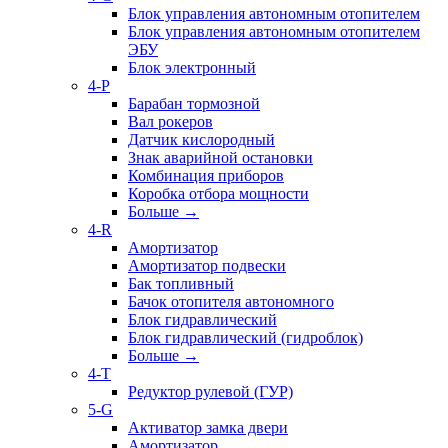
Блок управления автономным отопителем
Блок управления автономным отопителем
ЭБУ
Блок электронный
4-P
Барабан тормозной
Вал рокеров
Датчик кислородный
Знак аварийной остановки
Комбинация приборов
Коробка отбора мощности
Больше
→
4-R
Амортизатор
Амортизатор подвески
Бак топливный
Бачок отопителя автономного
Блок гидравлический
Блок гидравлический (гидроблок)
Больше
→
4-T
Редуктор рулевой (ГУР)
5-G
Активатор замка двери
Амортизатор