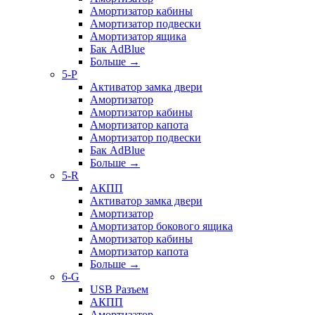
Амортизатор кабины
Амортизатор подвески
Амортизатор ящика
Бак AdBlue
Больше
→
5-P
Активатор замка двери
Амортизатор
Амортизатор кабины
Амортизатор капота
Амортизатор подвески
Бак AdBlue
Больше
→
5-R
АКПП
Активатор замка двери
Амортизатор
Амортизатор бокового ящика
Амортизатор кабины
Амортизатор капота
Больше
→
6-G
USB Разъем
АКПП
Амортизатор