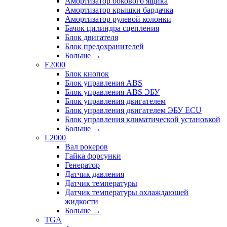
Амортизатор бокового ящика
Амортизатор крышки бардачка
Амортизатор рулевой колонки
Бачок цилиндра сцепления
Блок двигателя
Блок предохранителей
Больше
→
F2000
Блок кнопок
Блок управления ABS
Блок управления ABS ЭБУ
Блок управления двигателем
Блок управления двигателем ЭБУ ECU
Блок управления климатической установкой
Больше
→
L2000
Вал рокеров
Гайка форсунки
Генератор
Датчик давления
Датчик температуры
Датчик температуры охлаждающей
жидкости
Больше
→
TGA