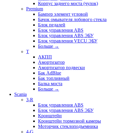
Корпус заднего моста (чулок)
Premium
Бампер элемент угловой
Бачок омывателя лобового стекла
Блок педалей
Блок управления ABS
Блок управления ABS ЭБУ
Блок управления VECU ЭБУ
Больше
→
T
АКПП
Амортизатор
Амортизатор подвески
Бак AdBlue
Бак топливный
Балка моста
Больше
→
Scania
3-R
Блок управления ABS
Блок управления ABS ЭБУ
Кронштейн
Кронштейн тормозной камеры
Моторчик стеклоподъемника
4-G