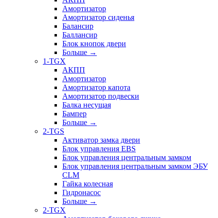
Амортизатор
Амортизатор сиденья
Балансир
Баллансир
Блок кнопок двери
Больше
→
1-TGX
АКПП
Амортизатор
Амортизатор капота
Амортизатор подвески
Балка несущая
Бампер
Больше
→
2-TGS
Активатор замка двери
Блок управления EBS
Блок управления центральным замком
Блок управления центральным замком ЭБУ
CLM
Гайка колесная
Гидронасос
Больше
→
2-TGX