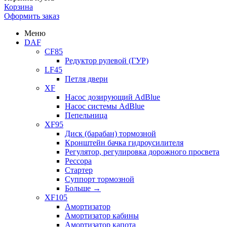
Корзина
Оформить заказ
Меню
DAF
CF85
Редуктор рулевой (ГУР)
LF45
Петля двери
XF
Насос дозирующий AdBlue
Насос системы AdBlue
Пепельница
XF95
Диск (барабан) тормозной
Кронштейн бачка гидроусилителя
Регулятор, регулировка дорожного просвета
Рессора
Стартер
Суппорт тормозной
Больше
→
XF105
Амортизатор
Амортизатор кабины
Амортизатор капота