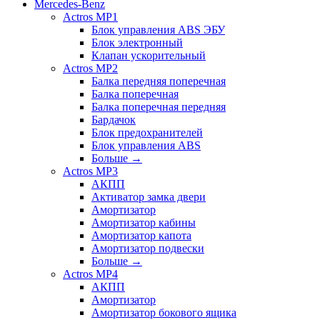
Mercedes-Benz
Actros MP1
Блок управления ABS ЭБУ
Блок электронный
Клапан ускорительный
Actros MP2
Балка передняя поперечная
Балка поперечная
Балка поперечная передняя
Бардачок
Блок предохранителей
Блок управления ABS
Больше
→
Actros MP3
АКПП
Активатор замка двери
Амортизатор
Амортизатор кабины
Амортизатор капота
Амортизатор подвески
Больше
→
Actros MP4
АКПП
Амортизатор
Амортизатор бокового ящика