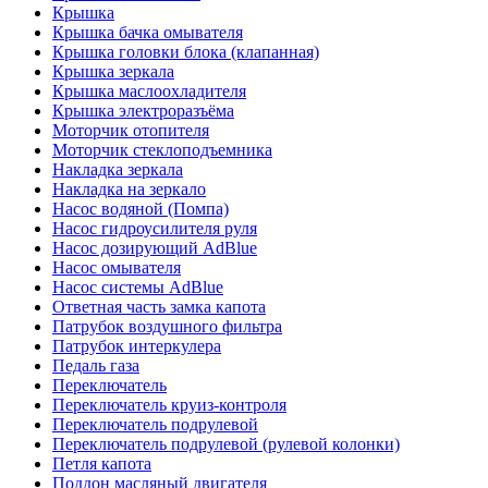
Крышка
Крышка бачка омывателя
Крышка головки блока (клапанная)
Крышка зеркала
Крышка маслоохладителя
Крышка электроразъёма
Моторчик отопителя
Моторчик стеклоподъемника
Накладка зеркала
Накладка на зеркало
Насос водяной (Помпа)
Насос гидроусилителя руля
Насос дозирующий AdBlue
Насос омывателя
Насос системы AdBlue
Ответная часть замка капота
Патрубок воздушного фильтра
Патрубок интеркулера
Педаль газа
Переключатель
Переключатель круиз-контроля
Переключатель подрулевой
Переключатель подрулевой (рулевой колонки)
Петля капота
Поддон масляный двигателя