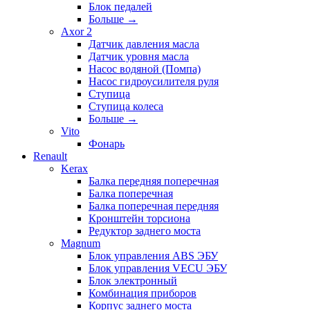
Блок педалей
Больше
→
Axor 2
Датчик давления масла
Датчик уровня масла
Насос водяной (Помпа)
Насос гидроусилителя руля
Ступица
Ступица колеса
Больше
→
Vito
Фонарь
Renault
Kerax
Балка передняя поперечная
Балка поперечная
Балка поперечная передняя
Кронштейн торсиона
Редуктор заднего моста
Magnum
Блок управления ABS ЭБУ
Блок управления VECU ЭБУ
Блок электронный
Комбинация приборов
Корпус заднего моста