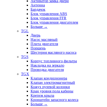
Активатор замка двери
Антенна
Бардачок
Блок управления ABS
Блок управления FFR
Блок управления двигателем
Больше
→
TGL
Дверь
Насос масляный
Плита двигателя
Поршень
Шестерня масляного насоса
TGS
Корпус топливного фильтра
Накладка на зеркало
Проводка двигателя
TGX
Клапан кондиционера
Клапан электромагнитный
Кожух рулевой колонки
Кран уровня пола кабины
Крепеж крыла
Кронштейн запасного колеса
Больше
→