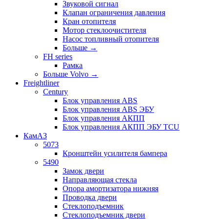
Звуковой сигнал
Клапан ограничения давления
Кран отопителя
Мотор стеклоочистителя
Насос топливный отопителя
Больше
→
FH series
Рамка
Больше Volvo
→
Freightliner
Century
Блок управления ABS
Блок управления ABS ЭБУ
Блок управления АКПП
Блок управления АКПП ЭБУ TCU
КамАЗ
5073
Кронштейн усилителя бампера
5490
Замок двери
Направляющая стекла
Опора амортизатора нижняя
Проводка двери
Стеклоподъемник
Стеклоподъемник двери