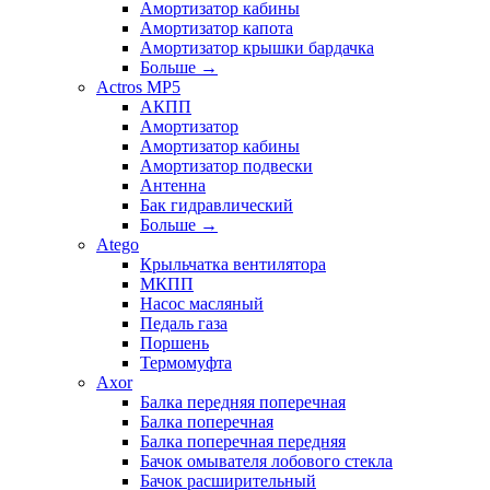
Амортизатор кабины
Амортизатор капота
Амортизатор крышки бардачка
Больше
→
Actros MP5
АКПП
Амортизатор
Амортизатор кабины
Амортизатор подвески
Антенна
Бак гидравлический
Больше
→
Atego
Крыльчатка вентилятора
МКПП
Насос масляный
Педаль газа
Поршень
Термомуфта
Axor
Балка передняя поперечная
Балка поперечная
Балка поперечная передняя
Бачок омывателя лобового стекла
Бачок расширительный