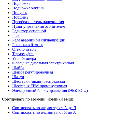
Подножка
Подножка кабины
Полуось
Поршень
Преобразователь напряжения
Пульт управления отопителем
Радиатор основной
Реле
Реле аварийной сигнализации
Решетка в бампер
Стекло двери
Термомуфта
Угол бампера
Форсунка дизельная электрическая
Шайба
Шайба регулировочная
Шатун
Шестерня (шкив) распредвала
Шестерня ГРМ промежуточная
Электронный блок управления (ЭБУ, ECU)
Сортировать по времени: новинки выше
Сортировать по алфавиту: от А до Я
Сортировать по алфавиту: от Я до А